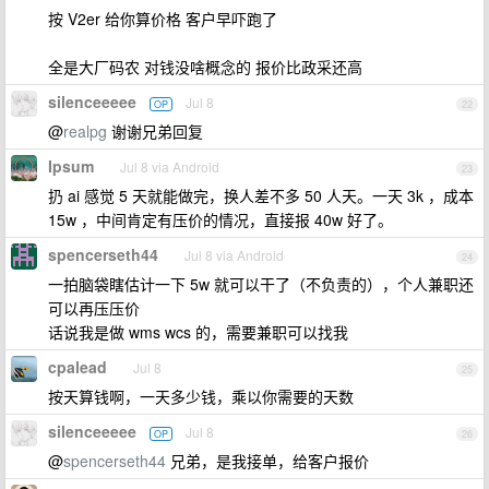
按 V2er 给你算价格 客户早吓跑了
全是大厂码农 对钱没啥概念的 报价比政采还高
silenceeeee
Jul 8
OP
22
@
realpg
谢谢兄弟回复
Ipsum
Jul 8 via Android
23
扔 ai 感觉 5 天就能做完，换人差不多 50 人天。一天 3k ，成本
15w ，中间肯定有压价的情况，直接报 40w 好了。
spencerseth44
Jul 8 via Android
24
一拍脑袋瞎估计一下 5w 就可以干了（不负责的），个人兼职还
可以再压压价
话说我是做 wms wcs 的，需要兼职可以找我
cpalead
Jul 8
25
按天算钱啊，一天多少钱，乘以你需要的天数
silenceeeee
Jul 8
OP
26
@
spencerseth44
兄弟，是我接单，给客户报价