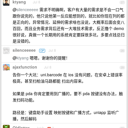
ktyang
Jul 8
27
@
silenceeeee
需求不明确啊，客户有大量的需求是不会一口气
跟你说完的，他只说他第一反应能想到的，就比如你现在列的都
是正向的，异常情况、延伸的需求啥也没说，大概率后面会变八
百回，而且业务需求背后还有一大堆技术需求，反正撸个 demo
很好说，真做一个长期用的系统肯定要踩很多坑，多要点钱总归
是没错的。
silenceeeee
Jul 8
OP
28
@
ktyang
嗯嗯，谢谢你的提醒！
ajaxfunction
Jul 8
29
告你一个大坑：uni.barcode 在 ios 没有问题，在安卓上错误率
极高，甚至扫柏油马路都能 扫出内容来。
如果是 pda 你肯定要用到广播的，要不 pda 按键没有办法，触
发扫码功能。
路径是：键盘助手设置 映射按键和广播方式，uniapp 监听广
播，然后解码
Oldletter
Jul 9
2