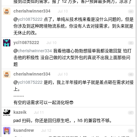
接到过类似的需求，报了 12 万多，客户预算最多两万，凉凉了
cherishwinner334
Jul 10
44
@
ycl10875222
点了，单纯从技术栈来看是没什么问题的，但是
你涉及到这种跨境物流系统，你没有人去对接需求，到头来就是
无休止的改。
ycl10875222
Jul 10
45
@
cherishwinner334
我看他雄心勃勃想接单我都没敢回复 怕打
击他的积极性 没自己做的过大型外包的真说不出我上面那些问
题
cherishwinner334
Jul 10
46
@
ycl10875222
是的，我上半年接的单子就是差点砸在需求对接
上。
-------
有空的话需求可以一起消化呀😎
kazeik
Jul 11
47
pad 扫码，你还是回归原生吧，，h5 的兼容性不够。
kuandrew
Jul 12
48