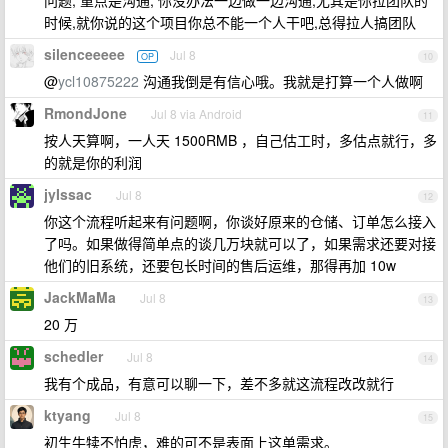
问题, 重点是沟通, 你没办法一边做一边沟通,尤其是你拉团队的
时候,就你说的这个项目你总不能一个人干吧,总得拉人搞团队
silenceeeee
Jul 8
OP
10
@
ycl10875222
沟通我倒是有信心哦。我就是打算一个人做啊
RmondJone
Jul 8 via Android
11
按人天算啊，一人天 1500RMB ，自己估工时，多估点就行，多
的就是你的利润
jyIssac
Jul 8
12
你这个流程听起来有问题啊，你谈好原来的仓储、订单怎么接入
了吗。如果做得简单点的谈几万块就可以了，如果需求还要对接
他们的旧系统，还要包长时间的售后运维，那得再加 10w
JackMaMa
Jul 8
13
20 万
schedler
Jul 8
14
我有个成品，有意可以聊一下，差不多就这流程改改就行
ktyang
Jul 8
15
初生牛犊不怕虎，难的可不是表面上这单需求。