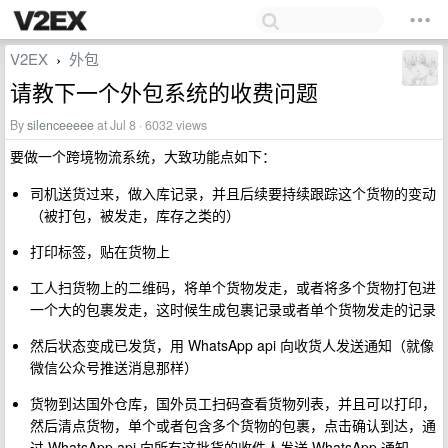
V2EX
外包
›
请教下一个外包系统的收费问题
By
silenceeeee
at Jul 8 · 6032 views
要做一个跨境物流系统，大致功能点如下：
司机送货过来，做入库记录，并且后续要持续跟踪这个货物的变动
（被打包，被发走，库存之类的）
打印标签，贴在货物上
工人扫货物上的二维码，将单个货物发走，或者将多个货物打包进
一个大的包裹发走，这时候生成包裹记录或者单个货物发走的记录
然后状态变成已发货，用 WhatsApp api 向收货人发送通知（就像
微信公众号推送消息那样）
货物到达国外仓库，国外员工扫码查看货物列表，并且可以打印，
然后清点货物，单个或者包含多个货物的包裹，点击确认到达，通
过 WhatsApp api 向所有这批货的收件人发送 WhatsApp 通知