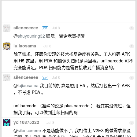
silenceeeee
Jul 8
OP
6
@
shuyouning32
嗯嗯，谢谢老哥提醒
lujiaosama
Jul 8
7
除了需求，还跟你实现的技术栈复杂度有关系。工人扫码 APK
用 H5 这里，用 PDA 和摄像头扫码是两回事。uni.barcode 可不
完全能满足。PDA 扫码能力是需要接收到广播消息的。
silenceeeee
Jul 8
OP
8
@
lujiaosama
我目前的打算是想用 H5 ，然后打包出一个 APK
，不考虑 PDA 。
uni.barcode （准确的说是 plus.barcode ） 我其实没做过，但
据我了解，可以做到连续扫码的啊
ycl10875222
Jul 8
9
@
silenceeeee
不是功能做不了, 我相信上 V2EX 的做需求都没