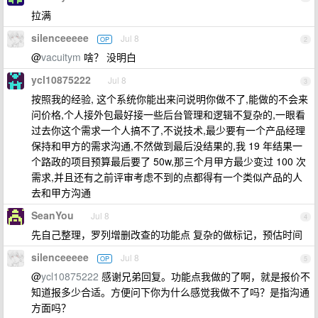
拉满
silenceeeee
Jul 8
OP
2
@
vacuitym
啥？ 没明白
ycl10875222
Jul 8
3
按照我的经验, 这个系统你能出来问说明你做不了,能做的不会来
问价格,个人接外包最好接一些后台管理和逻辑不复杂的,一眼看
过去你这个需求一个人搞不了,不说技术,最少要有一个产品经理
保持和甲方的需求沟通,不然做到最后没结果的,我 19 年结果一
个路政的项目预算最后要了 50w,那三个月甲方最少变过 100 次
需求,并且还有之前评审考虑不到的点都得有一个类似产品的人
去和甲方沟通
SeanYou
Jul 8
4
先自己整理，罗列增删改查的功能点 复杂的做标记，预估时间
silenceeeee
Jul 8
OP
5
@
ycl10875222
感谢兄弟回复。功能点我做的了啊，就是报价不
知道报多少合适。方便问下你为什么感觉我做不了吗？是指沟通
方面吗？