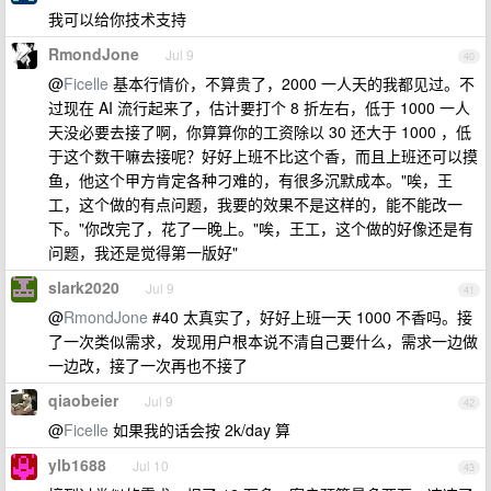
我可以给你技术支持
RmondJone
Jul 9
40
@
Ficelle
基本行情价，不算贵了，2000 一人天的我都见过。不
过现在 AI 流行起来了，估计要打个 8 折左右，低于 1000 一人
天没必要去接了啊，你算算你的工资除以 30 还大于 1000 ，低
于这个数干嘛去接呢？好好上班不比这个香，而且上班还可以摸
鱼，他这个甲方肯定各种刁难的，有很多沉默成本。"唉，王
工，这个做的有点问题，我要的效果不是这样的，能不能改一
下。"你改完了，花了一晚上。"唉，王工，这个做的好像还是有
问题，我还是觉得第一版好"
slark2020
Jul 9
41
@
RmondJone
#40 太真实了，好好上班一天 1000 不香吗。接
了一次类似需求，发现用户根本说不清自己要什么，需求一边做
一边改，接了一次再也不接了
qiaobeier
Jul 9
42
@
Ficelle
如果我的话会按 2k/day 算
ylb1688
Jul 10
43