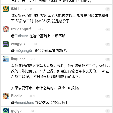
己打广告，哈哈。他这个 pda 扫码什么的我都搞过，
5261
Jul 9
34
你就拆解功能,然后按照每个功能预估的工时,算是沟通成本和税
率,然后总工时*价格/人/天 就是总价了
rm0gang0rf
Jul 9
35
@
Oldletter
在这个基础上*2 都不够
zengyuxi
Jul 9
36
@
rm0gang0rf
要我说成本*5 都够呛
llsquaer
Jul 9
37
看你描述的需求不算太复杂，或许是你们沟通还不到位，做好后
改的可能比价高。个人觉得，如果没有验收评审之类的。5W 左
右都可以报， 不过 5w 达到能用就行的水平。
如果需要评审、审计之类的。 乘个 10 报价。
Ficelle
Jul 9
38
@
RmondJone
钱是这么捡的么哥们。
gejigeji
Jul 9
39