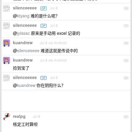
silenceeeee
Jul 8
OP
16
@
ktyang
难的是什么呢？
silenceeeee
Jul 8
OP
17
@
jyIssac
原来是手动用 excel 记录的
kuandrew
Jul 8 via Android
18
@
silenceeeee
难道这就是传说中的
kuandrew
Jul 8 via Android
19
捡到宝了
silenceeeee
Jul 8
OP
20
@
kuandrew
你在阴阳什么？
realpg
Jul 8
21
核定工时算呗