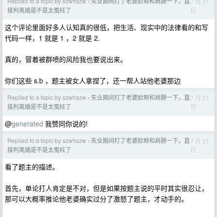
Replied to a topic by szwhszw
失业期间打了老婆脸颊和肩膀一下，直
7 月 21
›
日
接判离婚是不是太冤枉了
这个评论里面好多人认知真的很低，把生活、现实中的法律看的和写
代码一样，1 就是 1 ，2 就是 2.
真的，冒着被群喷的风险我也要说出来。
你们这些 s.b ，题主被女人拿捏了，还一帮人站他老婆那边
Replied to a topic by szwhszw
失业期间打了老婆脸颊和肩膀一下，直
7 月 21
›
日
接判离婚是不是太冤枉了
@
generated
我赞同你说的!
Replied to a topic by szwhszw
失业期间打了老婆脸颊和肩膀一下，直
7 月 21
›
日
接判离婚是不是太冤枉了
看了题主的描述。
首先，单论打人肯定是不对，但是如果按题主说的平时其实很忍让，
那可以大概率推论他老婆确实过分了激怒了题主，才动手的。