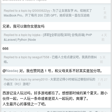
2
Replied to a topic by t20000622yy
为了让女朋友学 AI，给她买了
›
天
MacBook Pro，开了每月 200 刀的 GPT，她却说我一直在压迫她
前
兄弟，我可以做你女朋友吗
Replied to a topic by lojqka
[求职][全职远程|深圳] 全栈|后端| PHP
4 天
›
前
&Laravel| Python |Node
666
Replied to a topic by seagull7558
已婚人士给点建议吧，我真的很纠
5 天
›
前
结。
@
Nasdaq
对，我也赞同选 1 号，和父母关系不好其实是加分项。
Replied to a topic by amery2010
大家还记得小时候玩过哪些好玩的
7 月 27
›
日
小霸王（FC）游戏？
西游记没人玩过吗，好多游戏都忘了。想想那时候的某个夏天，跟小
伙伴一起，一人玩一条命或者是双人一起玩的，爽爆了。
人生最开心的事情之一了吧。