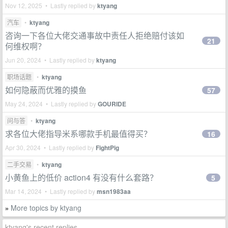
Nov 12, 2025 • Lastly replied by
ktyang
汽车
•
ktyang
咨询一下各位大佬交通事故中责任人拒绝赔付该如
21
何维权啊？
Jun 20, 2024 • Lastly replied by
ktyang
职场话题
•
ktyang
如何隐蔽而优雅的摸鱼
57
May 24, 2024 • Lastly replied by
GOURIDE
问与答
•
ktyang
求各位大佬指导米系哪款手机最值得买？
16
Apr 30, 2024 • Lastly replied by
FightPig
二手交易
•
ktyang
小黄鱼上的低价 action4 有没有什么套路？
5
Mar 14, 2024 • Lastly replied by
msn1983aa
More topics by ktyang
»
ktyang's recent replies