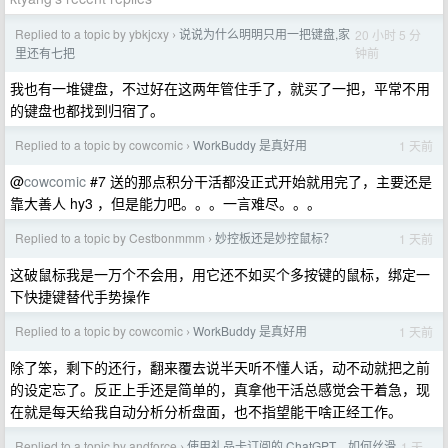
Replied to a topic by ybkjcxy
说说为什么明明只用一把键盘,家
20 小时 5 分
›
钟前
里还有七把
我也有一堆键盘，不过好在这两年管住手了，就买了一把，平常不用
的键盘也都找到归宿了。
Replied to a topic by cowcomic
WorkBuddy 是真好用
1 天前
›
@
cowcomic
#7 送的那点积分干活都没正式开始就用完了，主要还是
靠大善人 hy3 ，但是能力吧。。。一言难尽。。。
Replied to a topic by Cestbonmmm
妙控板还是妙控鼠标？
1 天前
›
这破鼠标我是一万个不会用，用它还不如买个多按键的鼠标，绑定一
下快捷键替代手势操作
Replied to a topic by cowcomic
WorkBuddy 是真好用
1 天前
›
除了笨，剩下的还行，翻来覆去说半天听不懂人话，动不动就把之前
的设定忘了。反正上手还是简单的，真拿他干活总感觉会干着急，现
在就是每天给我自动分析分析盘面，也不指望能干啥正经工作。
Replied to a topic by andforce
使用礼品卡订阅的 ChatGPT，如何丝滑
1 天
›