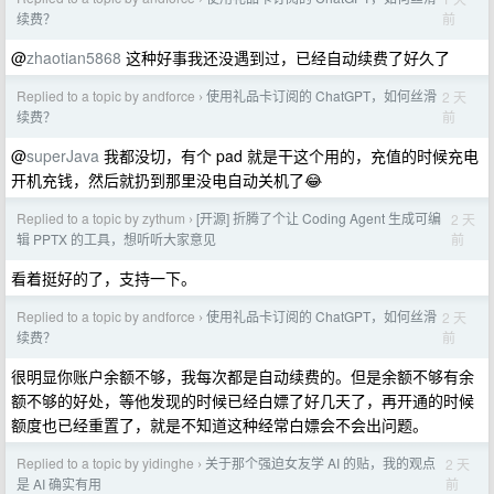
前
续费？
@
zhaotian5868
这种好事我还没遇到过，已经自动续费了好久了
Replied to a topic by andforce
使用礼品卡订阅的 ChatGPT，如何丝滑
2 天
›
前
续费？
@
superJava
我都没切，有个 pad 就是干这个用的，充值的时候充电
开机充钱，然后就扔到那里没电自动关机了😂
Replied to a topic by zythum
[开源] 折腾了个让 Coding Agent 生成可编
2 天
›
前
辑 PPTX 的工具，想听听大家意见
看着挺好的了，支持一下。
Replied to a topic by andforce
使用礼品卡订阅的 ChatGPT，如何丝滑
2 天
›
前
续费？
很明显你账户余额不够，我每次都是自动续费的。但是余额不够有余
额不够的好处，等他发现的时候已经白嫖了好几天了，再开通的时候
额度也已经重置了，就是不知道这种经常白嫖会不会出问题。
Replied to a topic by yidinghe
关于那个强迫女友学 AI 的贴，我的观点
2 天
›
前
是 AI 确实有用