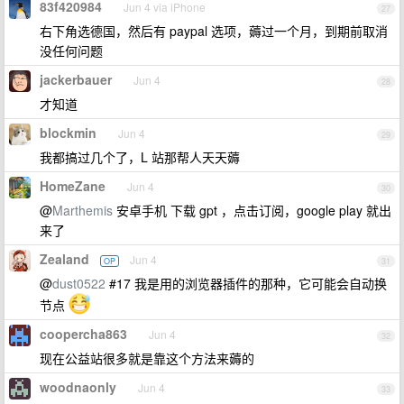
83f420984
Jun 4 via iPhone
27
右下角选德国，然后有 paypal 选项，薅过一个月，到期前取消
没任何问题
jackerbauer
Jun 4
28
才知道
blockmin
Jun 4
29
我都搞过几个了，L 站那帮人天天薅
HomeZane
Jun 4
30
@
Marthemis
安卓手机 下载 gpt ，点击订阅，google play 就出
来了
Zealand
Jun 4
OP
31
@
dust0522
#17 我是用的浏览器插件的那种，它可能会自动换
节点
coopercha863
Jun 4
32
现在公益站很多就是靠这个方法来薅的
woodnaonly
Jun 4
33