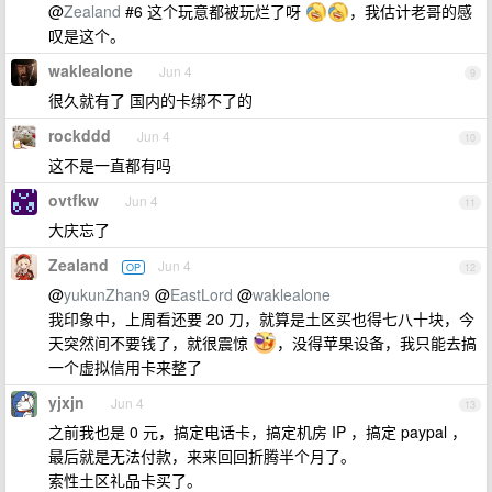
@
Zealand
#6 这个玩意都被玩烂了呀
，我估计老哥的感
叹是这个。
waklealone
Jun 4
9
很久就有了 国内的卡绑不了的
rockddd
Jun 4
10
这不是一直都有吗
ovtfkw
Jun 4
11
大庆忘了
Zealand
Jun 4
OP
12
@
yukunZhan9
@
EastLord
@
waklealone
我印象中，上周看还要 20 刀，就算是土区买也得七八十块，今
天突然间不要钱了，就很震惊
，没得苹果设备，我只能去搞
一个虚拟信用卡来整了
yjxjn
Jun 4
13
之前我也是 0 元，搞定电话卡，搞定机房 IP ，搞定 paypal ，
最后就是无法付款，来来回回折腾半个月了。
索性土区礼品卡买了。