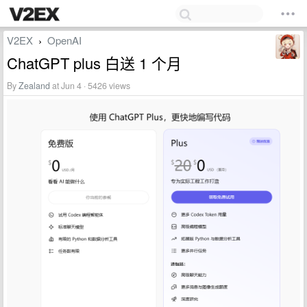
V2EX
OpenAI
›
ChatGPT plus 白送 1 个月
By
Zealand
at Jun 4 · 5426 views