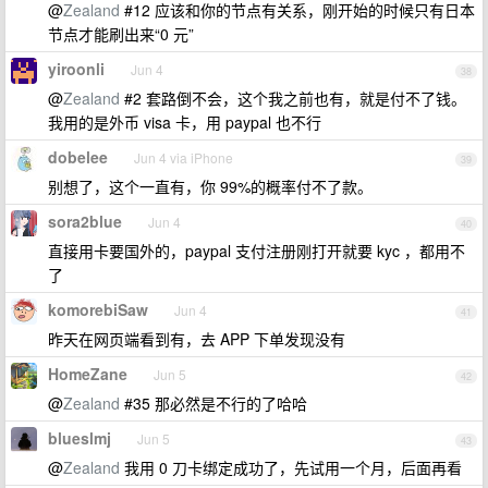
@
Zealand
#12 应该和你的节点有关系，刚开始的时候只有日本
节点才能刷出来“0 元”
yiroonli
Jun 4
38
@
Zealand
#2 套路倒不会，这个我之前也有，就是付不了钱。
我用的是外币 visa 卡，用 paypal 也不行
dobelee
Jun 4 via iPhone
39
别想了，这个一直有，你 99%的概率付不了款。
sora2blue
Jun 4
40
直接用卡要国外的，paypal 支付注册刚打开就要 kyc ，都用不
了
komorebiSaw
Jun 4
41
昨天在网页端看到有，去 APP 下单发现没有
HomeZane
Jun 5
42
@
Zealand
#35 那必然是不行的了哈哈
blueslmj
Jun 5
43
@
Zealand
我用 0 刀卡绑定成功了，先试用一个月，后面再看