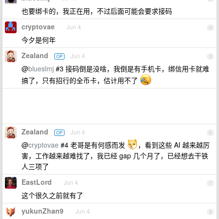
也要绑卡的，我正在用，不过后面可能会要求接码
cryptovae
Jun 4
4
今夕是何年
Zealand
Jun 4
OP
5
@
blueslmj
#3 接码倒是没啥，我倒是有手机卡，绑信用卡就难
搞了，只有招行的全币卡，估计用不了
Zealand
Jun 4
OP
6
@
cryptovae
#4 老哥是有何感而发
，看到这些 AI 越来越厉
害，工作越来越难找了，我已经 gap 几个月了，已经想去干铁
人三项了
EastLord
Jun 4
7
这个很久之前就有了
yukunZhan9
Jun 4
8