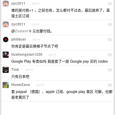
zyc2011
Jun 4
15
难的是付款+1 ，之前也有，怎么都付不过去，最后放弃了，直
接土区订阅
zyc2011
Jun 4
16
@
Zealand
0 元也要付钱。
phildust
Jun 4
17
你肯定是最近换梯子节点了吧
liushengxian1230
Jun 4
18
Google Play 有类似吗 我是套了一层 Google pay 买的 codex
Tink
Jun 4
19
只有日本吧
HomeZane
Jun 4
20
套 paypal （德国）、apple 订阅、google play 美区 可解，也都
是老黄历了