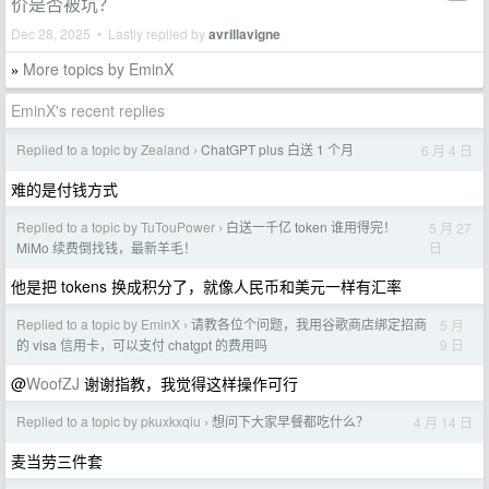
价是否被坑？
Dec 28, 2025 • Lastly replied by
avrillavigne
More topics by EminX
»
EminX's recent replies
Replied to a topic by Zealand
ChatGPT plus 白送 1 个月
6 月 4 日
›
难的是付钱方式
Replied to a topic by TuTouPower
白送一千亿 token 谁用得完！
5 月 27
›
日
MiMo 续费倒找钱，最新羊毛！
他是把 tokens 换成积分了，就像人民币和美元一样有汇率
Replied to a topic by EminX
请教各位个问题，我用谷歌商店绑定招商
5 月
›
9 日
的 visa 信用卡，可以支付 chatgpt 的费用吗
@
WoofZJ
谢谢指教，我觉得这样操作可行
Replied to a topic by pkuxkxqiu
想问下大家早餐都吃什么？
4 月 14 日
›
麦当劳三件套