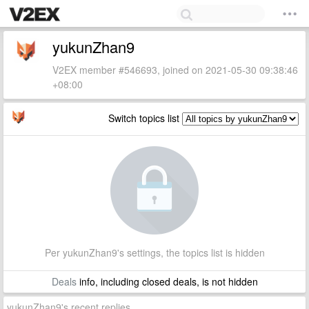
yukunZhan9
V2EX member #546693, joined on 2021-05-30 09:38:46
+08:00
Switch topics list
Per yukunZhan9's settings, the topics list is hidden
Deals
info, including closed deals, is not hidden
yukunZhan9's recent replies