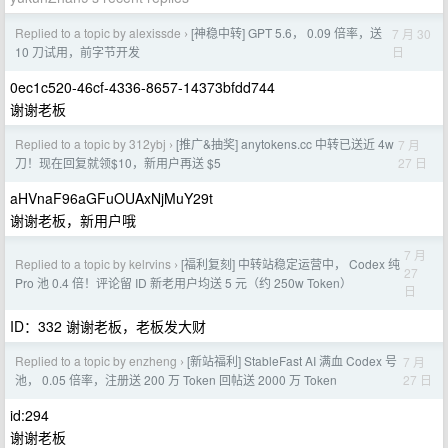
Replied to a topic by alexissde
[神稳中转] GPT 5.6， 0.09 倍率，送
7 月 30
›
日
10 刀试用，前字节开发
0ec1c520-46cf-4336-8657-14373bfdd744
谢谢老板
Replied to a topic by 312ybj
[推广&抽奖] anytokens.cc 中转已送近 4w
7 月
›
27 日
刀！现在回复就领$10，新用户再送 $5
aHVnaF96aGFuOUAxNjMuY29t
谢谢老板，新用户哦
7 月
Replied to a topic by kelrvins
[福利复刻] 中转站稳定运营中， Codex 纯
›
27
Pro 池 0.4 倍！评论留 ID 新老用户均送 5 元（约 250w Token）
日
ID：332 谢谢老板，老板发大财
Replied to a topic by enzheng
[新站福利] StableFast AI 满血 Codex 号
7 月
›
27 日
池， 0.05 倍率，注册送 200 万 Token 回帖送 2000 万 Token
id:294
谢谢老板