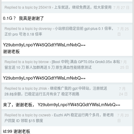
Replied to a topic by 250419
上车就送，继续免费送，给大家使用
7 月 27 日
›
0.1G ？ 我真是谢谢了
Replied to a topic by doveray
小站依旧稳定目前 gpt-plus 0.1 倍率，
7 月 25
›
日
正价 pro 号池 0.18 倍率
Y29ubm9yLnpoYW45QGdtYWlsLmNvbQ==
谢谢老板
Replied to a topic by bbrow
[Bool 中转] 满血 GPT0.05x Grok0.05x 本帖
7 月
›
25 日
留言送 10 刀 新人加群再送 5 刀 原生满血性能随意测试
Y29ubm9yLnpoYW45QGdtYWlsLmNvbQ==
Replied to a topic by zhlsk
继续推广我的 gpt 中转站，注册就送
7 月
›
24 日
28.8$余额，已稳定运行五月有余了 稳定不跑路
来了，谢谢老板， Y29ubm9yLnpoYW45QGdtYWlsLmNvbQ==
Replied to a topic by cxzweb
Euzhi API 稳定运行两个多月，新老用
7 月 20
›
日
户回复 ID 领取 $15 额度
id:99 谢谢老板