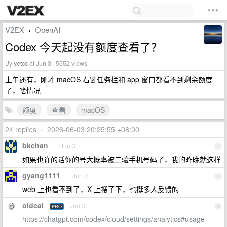
V2EX
OpenAI
›
Codex 今天起没有额度查看了？
By
yetcc
at Jun 3 · 5552 views
上午还有，刚才 macOS 右键任务栏和 app 窗口都看不到剩余额度
了，啥情况
额度
查看
macOS
24 replies
•
2026-06-03 20:25:55 +08:00
bkchan
Jun 3
1
如果也许的话你的号大概率被二验手机号码了，我的昨晚就这样
gyang1111
Jun 3
2
web 上也看不到了，X 上搜了下，也挺多人反馈的
oldcai
Jun 3
PRO
3
https://chatgpt.com/codex/cloud/settings/analytics#usage