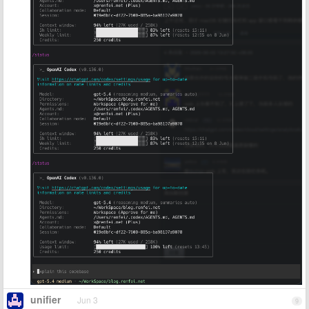
unifier
Jun 3
9