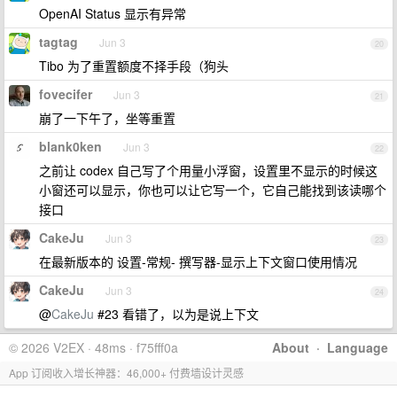
OpenAI Status 显示有异常
tagtag
Jun 3
20
Tibo 为了重置额度不择手段（狗头
fovecifer
Jun 3
21
崩了一下午了，坐等重置
blank0ken
Jun 3
22
之前让 codex 自己写了个用量小浮窗，设置里不显示的时候这
小窗还可以显示，你也可以让它写一个，它自己能找到该读哪个
接口
CakeJu
Jun 3
23
在最新版本的 设置-常规- 撰写器-显示上下文窗口使用情况
CakeJu
Jun 3
24
@
CakeJu
#23 看错了，以为是说上下文
© 2026 V2EX · 48ms · f75fff0a
About
·
Language
App 订阅收入增长神器：46,000+ 付费墙设计灵感