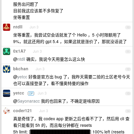
服务出问题了
目前我这应该差不多恢复了
坐等重置
ntdll
Jun 3
10
坐等重置，我尝试空会话就发了个 Hello ，5 小时限额用了
9%，就这还用的 gpt 5.4 ，如果这就是涨价了，那就没话说了
0x1A7
Jun 3
11
@
ntdll
确实，我说今天用量怎么这么快
bkchan
Jun 3
12
@
yetcc
好像是官方出 bug 了，我昨天需要二验的土区老号今天
也可以直接登录了，看不懂奥特曼的操作
yetcc
Jun 3
OP
13
@
Sayonaracc
我的也回来了，不确定是啥原因
coder121
Jun 3
14
真是奇怪了，我 codex app 更新之后也看不了了，然后用 cli 查
看只能看到 5h 的，而且每分钟都在 resets
5h limit: [████████████████████] 100% left (resets