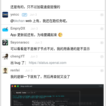
还是有的，只不过加载速度挺慢的
yetcc
Jun 3
OP
4
@
bkchan
web 上有，我还在跑任务呢。
EmptyDX
Jun 3
5
App 更新前还有，为啥要藏起来
Sayonaracc
Jun 3
6
可以看看是不是梯子节点不对，我的用香港的是不显示
chengYT
Jun 3
7
出 bug 了：
https://status.openai.com
renfei
Jun 3
8
我的是聊一下就有了，然后再查就又没了