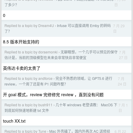
日
了多少？
0
Replied to a topic by Dream4U
Infuse 可以直接调用 Emby 的转码
7 月 29
›
日
了？
8.5 版本开始支持的
Replied to a topic by doraemonki
无聊瞎想，一个几乎可以预见的保守
7 月
›
27 日
估计是，当前的顶级模型在未来会非常快且非常便宜
英伟达卡卖的太贵了
Replied to a topic by andforce
完全不熟悉的领域，让 GPT5.6 进行
7 月
›
24 日
review，一个周了还是有 P1 问题咋整？
开 goal 模式，review 完修修完 review ，直到没有问题
Replied to a topic by bush911
几十年 windows 老登请教： MacOS 下
7 月 1
›
日
到底如何快速地新建 txt 文件
touch XX.txt
Replied to a topic by Tune
Mac 外壳磕了，国内外两次 AC 送修经
6 月 22
›