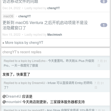
访达移动文件的问题
8
Dec 24, 2022 • Lastly replied by
chengYT
macOS
•
chengYT
更新到 macOS Ventura 之后开机启动项是不是没
1
法隐藏窗口了
Nov 15, 2022 • Lastly replied by
Macintosh
More topics by chengYT
»
chengYT's recent replies
Replied to a topic by LimaEcho
今天重置吗，昨天刚从 Plus 升级到
7 月 31
›
日
Pro，一天一夜蹬完了额度
发推了，快重置了
Replied to a topic by Dream4U
Infuse 可以直接调用 Emby 的转码
7 月 31
›
日
了？
@
Dream4U
应该是
@
mountainl
今天商店刚更新，三家媒体服务器都支持
Replied to a topic by revival83
App Store 中国区充值返 10%各位充
7 月 30
›