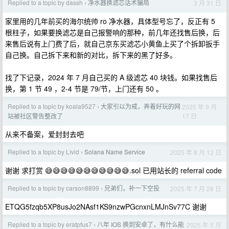
Replied to a topic by dassh
净水器换滤芯话术骗局
3 月 31 日
›
家里用的几年前买的海尔统帅 ro 净水器，具体型号忘了，反正有 5
根柱子，如果要换滤芯是自己报警响的那种，前几年还找售后换，后
来售后说有上门费了后，就自己京东买滤芯小黄鱼上买了个拆卸扳手
自己换。自己拆下来和新的对比，拆下来的黑了好多。
找了下记录，2024 年 7 月自己买的 A 级滤芯 40 块钱。如果找售后
换，第 1 节 49 ，2-4 节是 79/节，上门还有 50 。
Replied to a topic by koala9527
大家引以为戒，弄着好玩的网
2025 年 9 月
›
17 日
站被社区警告整改了
从来不备案，爱封封去吧
Replied to a topic by Livid
Solana Name Service
2025 年 8 月 12 日
›
谢谢 求打赏 😅😅😅😅😅😅😅😅😅😅😅.sol 已用站长的 referral code
Replied to a topic by carson8899
兄弟们，补一下空投
2025 年 7 月 28 日
›
ETQG5fzqb5XP8usJo2NAsf1KS9nzwPGcnxnLMJnSv77C 谢谢
Replied to a topic by eratpfus7
八年 IOS 换到安卓了，有什么能
2025 年 5 月
›