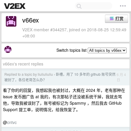
v66ex
打赏
V2EX member #344257, joined on 2018-08-25 12:59:49
+08:00
Switch topics list
v66ex's recent replies
Replied to a topic by liuliuliuliu
卧槽，用了 10 多年的 github 账号突然
6 月 4
›
日
被封了，各位老哥怎么办？
看了你的的回复，我想起我也被封过，大概在 2024 年，老有那种在
issue 发币圈广告 at 我的，有次那帖子还没被系统干掉，我就去骂
他，导致我被误封了，账号被标记为 Spammy ，然后我去 GitHub
Support 提工单，说明情况，给我恢复了。
@
cntvc