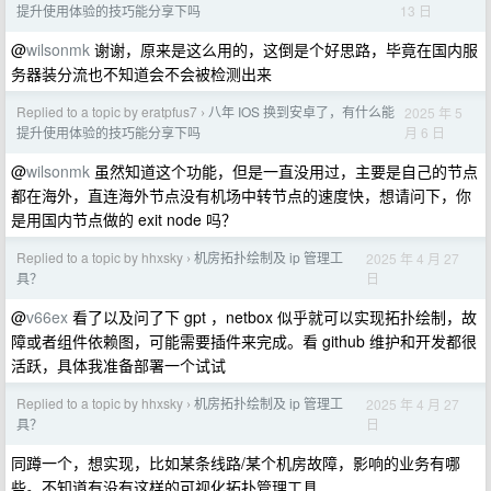
13 日
提升使用体验的技巧能分享下吗
@
wilsonmk
谢谢，原来是这么用的，这倒是个好思路，毕竟在国内服
务器装分流也不知道会不会被检测出来
Replied to a topic by eratpfus7
八年 IOS 换到安卓了，有什么能
2025 年 5
›
月 6 日
提升使用体验的技巧能分享下吗
@
wilsonmk
虽然知道这个功能，但是一直没用过，主要是自己的节点
都在海外，直连海外节点没有机场中转节点的速度快，想请问下，你
是用国内节点做的 exit node 吗？
Replied to a topic by hhxsky
机房拓扑绘制及 ip 管理工
2025 年 4 月 27
›
日
具？
@
v66ex
看了以及问了下 gpt ，netbox 似乎就可以实现拓扑绘制，故
障或者组件依赖图，可能需要插件来完成。看 github 维护和开发都很
活跃，具体我准备部署一个试试
Replied to a topic by hhxsky
机房拓扑绘制及 ip 管理工
2025 年 4 月 27
›
日
具？
同蹲一个，想实现，比如某条线路/某个机房故障，影响的业务有哪
些。不知道有没有这样的可视化拓扑管理工具