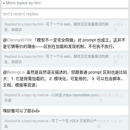
More topics by timl
»
timl's recent replies
Replied to a topic by timl
写了一个小 skill，献给正在准备面试的朋
6 月 8
›
日
友，祝成功
@
Clannad0708
「模型不一定完全照做」对 prompt 也成立，这并不
是它俩等价的理由——区别在加载和发现机制，不在执不执行。
Replied to a topic by timl
写了一个小 skill，献给正在准备面试的朋
6 月 6
›
日
友，祝成功
@
BelongLin
虽然是自然语言描述的，但跟普通 prompt 区别也是比较
大：1. 它是按需加载的； 2. 模块化，可复用的； 3. 可以包含脚本，
文档，模版等资源；
Replied to a topic by metrue
小对话 (https://asmalltalk.com)
2018 年 5 月 27
›
日
开源
咦好像可以了耶👍👍
Replied to a topic by metrue
写了一个在 V2EX 交友的小产
2018 年 4 月 22
›
日
品