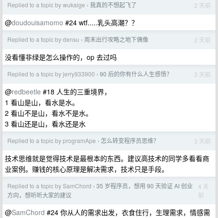
Replied to a topic by wukaige
我真的不想起飞了
2 天前
›
@
doudouisamomo
#24 wtf.....乳头高潮？？
Replied to a topic by densu
周末出行攻略之地下偶像
2 天前
›
没看懂非绿是怎么操作的，op 去过吗
Replied to a topic by jerry933900
90 后的你有什么人生感悟？
3 天前
›
@
redbeetle
#18 人生的三重境界，
1 看山是山，看水是水。
2 看山不是山，看水不是水。
3 看山还是山，看水还是水
Replied to a topic by programApe
怎么转变程序员思维？
3 天前
›
技术思维就是觉得技术是最根本的东西。建议高技术的同学多看看商
业案例。赚钱的核心原理是解决需求，技术只是手段。
Replied to a topic by SamChord
35 岁程序员，想用 90 天验证 AI 创业
4 天
›
前
方向，想听听大家的建议
@
SamChord
#24 你从人的需求出发，衣食住行，生理需求，情感需