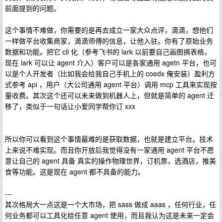
前面提到的问题。
这个事情不难做，你需要的是再去成立一家大众点评，滴滴，想他们
一样做平台收集商家，滴滴师傅的信息，让他入驻。你有了原始业务
数据和功能。把它 cli 化（参考飞书的 lark 以前要自己画图搞表格，
现在 lark 可以让 agent 介入）客户可以是各家通用 agetn 平台，也可
以是个人开发者（比如我会给我自己手机上的 coedx 俺安装）盈利方
式参考 api ，用户（大公司通用 agent 平台）调用 mcp 工具来实现按
量收费。其次这个还可以未来做到机器人上，但就是简单的 agent 迁
移了，类似于一句话让小爱同学帮你订 xxx
所以你可以看到这个事情最难的是获取数据，也就是建立平台。技术
上来说不难实现。而且你开放后我觉得没有一家通用 agent 平台不愿
意让自己的 agent 具备 真实的操作物理世界，订机票，选酒店，推美
食等功能。这是现在 agent 都不具备的能力。
---
其次格局大一点这是一个大市场，把 sass 做成 aaas ，任何行业，任
何业务都可以工具化给任意 agent 使用，而且我认为这是未来一定会