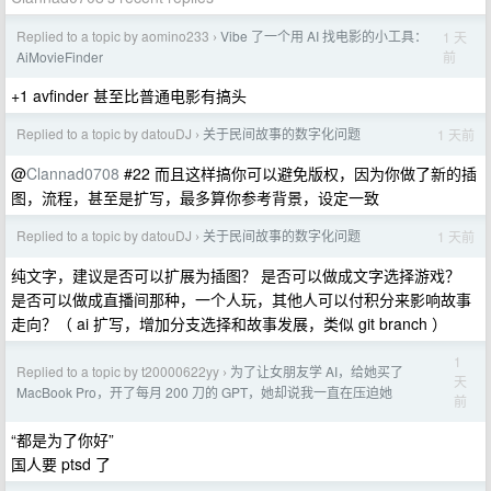
Replied to a topic by aomino233
Vibe 了一个用 AI 找电影的小工具：
1 天
›
前
AiMovieFinder
+1 avfinder 甚至比普通电影有搞头
Replied to a topic by datouDJ
关于民间故事的数字化问题
1 天前
›
@
Clannad0708
#22 而且这样搞你可以避免版权，因为你做了新的插
图，流程，甚至是扩写，最多算你参考背景，设定一致
Replied to a topic by datouDJ
关于民间故事的数字化问题
1 天前
›
纯文字，建议是否可以扩展为插图？ 是否可以做成文字选择游戏？
是否可以做成直播间那种，一个人玩，其他人可以付积分来影响故事
走向？（ ai 扩写，增加分支选择和故事发展，类似 git branch ）
1
Replied to a topic by t20000622yy
为了让女朋友学 AI，给她买了
›
天
MacBook Pro，开了每月 200 刀的 GPT，她却说我一直在压迫她
前
“都是为了你好”
国人要 ptsd 了