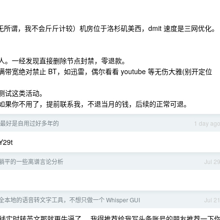
也无所谓，我不会斤斤计较）机房位于洛杉矶美西，dmit 速度是三网优化。
他人。一经发现直接删除节点封禁，零退款。
宽绝对禁止 BT，如迅雷，偶尔看看 youtube 等无伤大雅(别开定位
测试这类活动。
 如果你不用了，提前联系我，不退当月的钱，后续的正常可退。
最好是自用过好多年的
1 day ag
29t
躺平的一些离谱言论分析
Jul 2
本地的语音转文字工具，不想只做一个 Whisper GUI
Jul 2
线实时转英文那就更牛逼了。 我得推荐给我写头条账号的朋友推荐一下