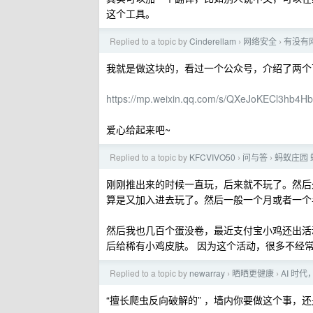
这个工具。
Replied to a topic by
Cinderellam
网络安全
有没有
›
›
我就是做这块的，看过一个公众号，介绍了两个
https://mp.weixin.qq.com/s/QXeJoKECl3hb4
爱心给起来吧~
Replied to a topic by
KFCVIVO50
问与答
蚂蚁庄园
›
›
刚刚推出来的时候一直玩，后来就不玩了。然后
算是又加入进去玩了。然后一般一个月或者一个半
然后我也几百个蛋没卷，最近支付宝小鸡还出活
后给稀有小鸡皮肤。 因为这个活动，很多不经常
Replied to a topic by
newarray
晒晒更健康
AI 时
›
›
“擅长爬虫反向破解的” ，墙内你要做这个事，