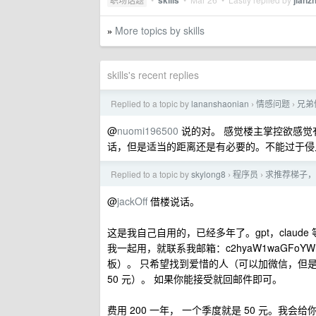
skills
jianz
More topics by skills
»
skills's recent replies
Replied to a topic by
lananshaonian
情感问题
兄弟
›
›
@
nuomi196500
说的对。 感觉楼主掌控欲感觉
话，但是适当的距离还是有必要的。不能过于侵
Replied to a topic by
skylong8
程序员
求推荐梯子，
›
›
@
jackOff
借楼说话。
这是我自己自用的，已经多年了。gpt，clau
我一起用，就联系我邮箱：c2hyaW1waGFoYWhhN
板）。 只希望找到爱惜的人（可以加微信，但是
50 元）。 如果你能接受就回邮件即可。
费用 200 一年， 一个季度就是 50 元。我会