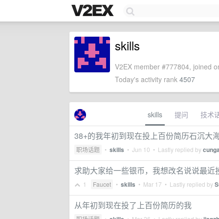
skills
V2EX member #777804, joined on
Today's activity rank
4507
skills
提问
技术
38+的我年初到现在投上百份简历石沉大
职场话题
•
skills
•
Jun 10
• Lastly replied by
cung
求助大家给一些银币，我想改名说说最近
1
Faucet
•
skills
•
Mar 17
• Lastly replied by
S
从年初到现在投了上百份简历的我
职场话题
•
•
Mar 26
• Lastly replied by