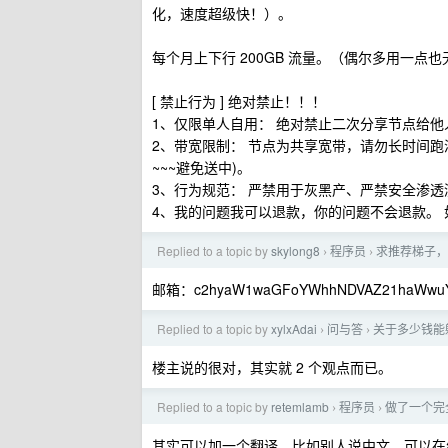
化，速度超级快！）。
每个月上下行 200GB 流量。（偶尔多用一点
[ 禁止行为 ] 绝对禁止！！！
1、仅限单人自用： 绝对禁止二次分享节点给
2、带宽限制： 节点为共享宽带，请勿长时间跑满带
~~~避免送中)。
3、行为规范： 严禁用于灰黑产、严禁安全渗透
4、我的问题我可以退款，你的问题不会退款。
Replied to a topic by
skylong8
程序员
求推荐梯子，
›
›
邮箱：c2hyaW1waGFoYWhhNDVAZ21haWwuY
Replied to a topic by
xylxAdai
问与答
关于多少钱能
›
›
楼主说的很对，其实就 2 个观点而已。
Replied to a topic by
retemlamb
程序员
做了一个完全
›
›
其实可以加一个翻译，比如别人说中文，可以在