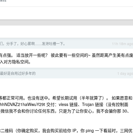
ha52
们，分手了，好心累啊……发泄吐槽一下。
11h 18m ag
有点强。 适当放开一些呢？ 彼此要有一些空间的~ 虽然距离产生美有点
入对方隐私空间。
最好是自用过好多年的
1 day ag
de 等都正常可用。也没有送中。希望长期试用（半年就算了）。 如果愿意和
DVAZ21haWwuY29t 交付：vless 链接、Trojan 链接（没有控制面
微信我不会和你讨论任何东西，只是为了让你安心，我不会骗你那 30、
给你二维码（你确定购买，我会购买前给你 IP，你 ping 一下看延时，三网优