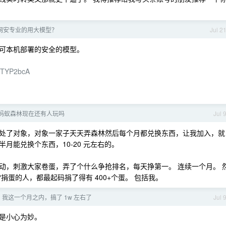
网安专业的用大模型？
Jul 2
可本机部署的安全的模型。
HbTYP2bcA
 蚂蚁森林现在还有人玩吗
Jul 
处了对象，对象一家子天天弄森林然后每个月都兑换东西，让我加入，就
月能兑换个东西，10-20 元左右的。
动，刺激大家卷蛋，弄了个什么争抢排名，每天挣第一。 连续一个月。 
捐蛋的人，都最起码捐了得有 400+个蛋。 包括我。
代，我这一个月之内，搞了 1w 左右了
Jul 
还是小心为妙。