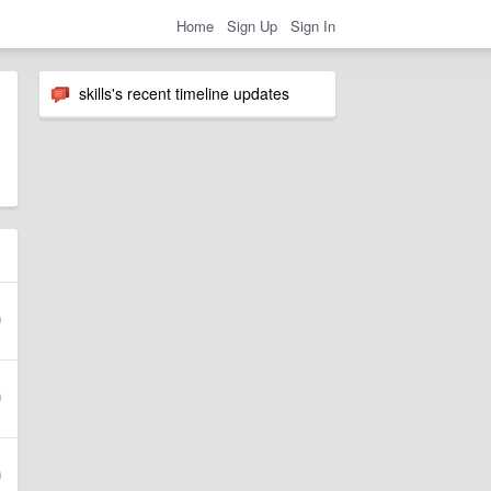
Home
Sign Up
Sign In
skills's recent timeline updates