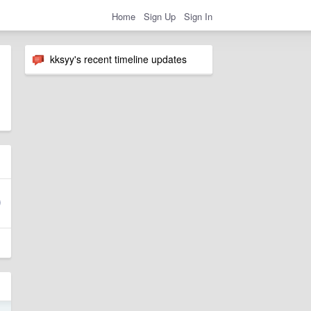
Home
Sign Up
Sign In
kksyy's recent timeline updates