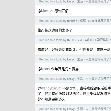
Replied to a topic by
kksyy
生活
人生真是给我开了个
›
›
@
Max121
感谢开解
Replied to a topic by
rcj6056
成都
xdm 在成都的
›
›
生态带这边降的太多了
Replied to a topic by
0203
深圳
孕妇就不需要排队
›
›
态度好，好好说话我都让，但你要是上来就一副
Replied to a topic by
kksyy
生活
人生真是给我开了个
›
›
@
killerv
今年真是凭空霹雳
Replied to a topic by
kksyy
生活
人生真是给我开了个
›
›
@
wangybsyuct
不是穿刺，直接腹腔镜取活检手术
了；我是有想法转到华西的，但是身体状况拖不
都不知道要拖多久
Replied to a topic by
kksyy
生活
人生真是给我开了个
›
›