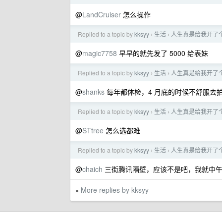
@
LandCruiser
怎么操作
Replied to a topic by
kksyy
生活
人生真是给我开了个
›
›
@
magic7758
早早的就先发了 5000 给表妹
Replied to a topic by
kksyy
生活
人生真是给我开了个
›
›
@
shanks
每年都体检，4 月底的时候不舒服去
Replied to a topic by
kksyy
生活
人生真是给我开了个
›
›
@
STtree
怎么选都难
Replied to a topic by
kksyy
生活
人生真是给我开了个
›
›
@
chaich
三街腾讯隔壁，应该不是吧，我就中午 
More replies by kksyy
»