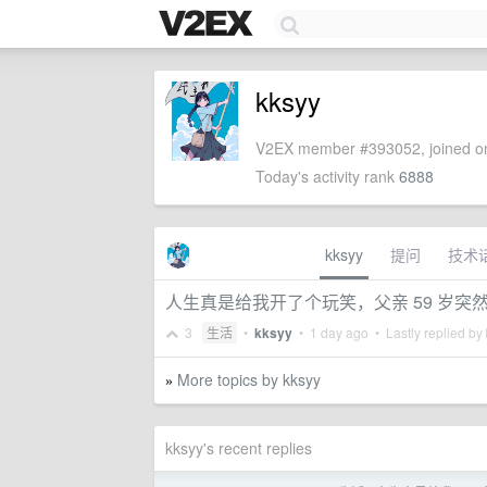
kksyy
V2EX member #393052, joined on
Today's activity rank
6888
kksyy
提问
技术
人生真是给我开了个玩笑，父亲 59 岁突
3
生活
•
kksyy
•
1 day ago
• Lastly replied by
More topics by kksyy
»
kksyy's recent replies