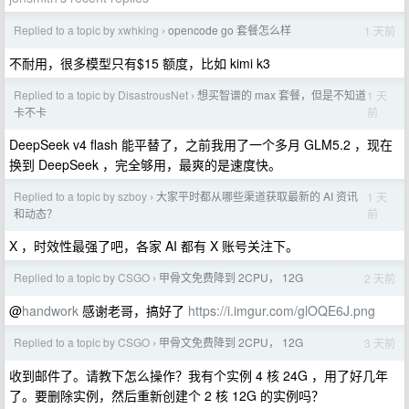
Replied to a topic by xwhking
opencode go 套餐怎么样
1 天前
›
不耐用，很多模型只有$15 额度，比如 kimi k3
Replied to a topic by DisastrousNet
想买智谱的 max 套餐，但是不知道
1 天
›
前
卡不卡
DeepSeek v4 flash 能平替了，之前我用了一个多月 GLM5.2 ，现在
换到 DeepSeek ，完全够用，最爽的是速度快。
Replied to a topic by szboy
大家平时都从哪些渠道获取最新的 AI 资讯
1 天
›
前
和动态？
X ，时效性最强了吧，各家 AI 都有 X 账号关注下。
Replied to a topic by CSGO
甲骨文免费降到 2CPU， 12G
2 天前
›
@
handwork
感谢老哥，搞好了
https://i.imgur.com/glOQE6J.png
Replied to a topic by CSGO
甲骨文免费降到 2CPU， 12G
3 天前
›
收到邮件了。请教下怎么操作？我有个实例 4 核 24G ，用了好几年
了。要删除实例，然后重新创建个 2 核 12G 的实例吗？