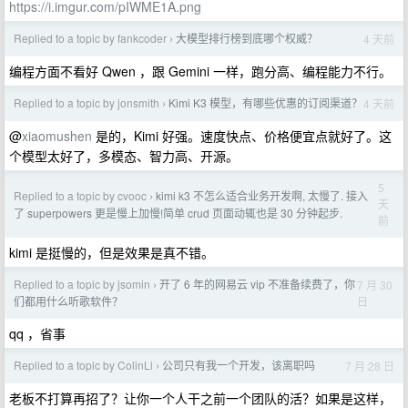
https://i.imgur.com/pIWME1A.png
Replied to a topic by fankcoder
大模型排行榜到底哪个权威？
4 天前
›
编程方面不看好 Qwen ，跟 Gemini 一样，跑分高、编程能力不行。
Replied to a topic by jonsmith
Kimi K3 模型，有哪些优惠的订阅渠道？
4 天前
›
@
xiaomushen
是的，Kimi 好强。速度快点、价格便宜点就好了。这
个模型太好了，多模态、智力高、开源。
5
Replied to a topic by cvooc
kimi k3 不怎么适合业务开发啊, 太慢了. 接入
›
天
了 superpowers 更是慢上加慢!简单 crud 页面动辄也是 30 分钟起步.
前
kimi 是挺慢的，但是效果是真不错。
Replied to a topic by jsomin
开了 6 年的网易云 vip 不准备续费了，你
7 月 30
›
日
们都用什么听歌软件？
qq ，省事
Replied to a topic by ColinLi
公司只有我一个开发，该离职吗
7 月 28 日
›
老板不打算再招了？让你一个人干之前一个团队的活？如果是这样，