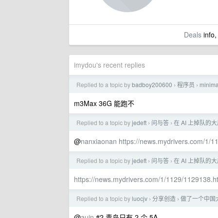
Deals
info,
imydou's recent replies
Replied to a topic by
badboy200600
程序员
mini
›
›
m3Max 36G 能跑不
Replied to a topic by
jedeft
问与答
在 AI 上掉队的
›
›
@
nanxiaonan
https://news.mydrivers.com/1/
Replied to a topic by
jedeft
问与答
在 AI 上掉队的
›
›
https://news.mydrivers.com/1/1129/1129138.h
Replied to a topic by
luocjv
分享创造
做了一个中国
›
›
@
auin
#2 青岛只有 2 个 5A