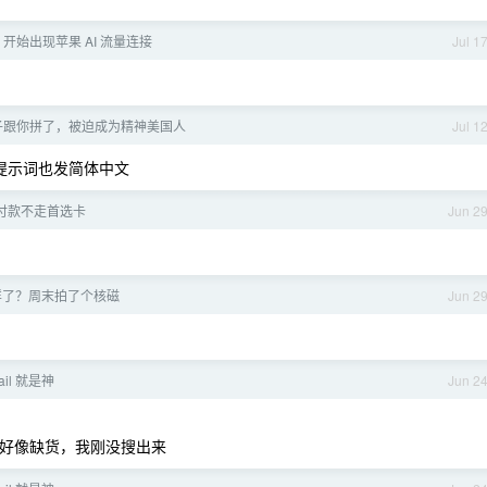
ne 开始出现苹果 AI 流量连接
Jul 1
子跟你拼了，被迫成为精神美国人
Jul 1
。提示词也发简体中文
自动付款不走首选卡
Jun 2
样了？周末拍了个核磁
Jun 2
sail 就是神
Jun 2
最近好像缺货，我刚没搜出来