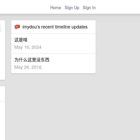
Home
Sign Up
Sign In
imydou's recent timeline updates
这是啥
May 16, 2024
为什么这里没东西
May 26, 2016