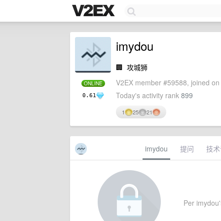
imydou
🏢
攻城狮
V2EX member #59588, joined on 
ONLINE
Today's activity rank
899
0.61
1
25
21
imydou
提问
技术
Per imydou's