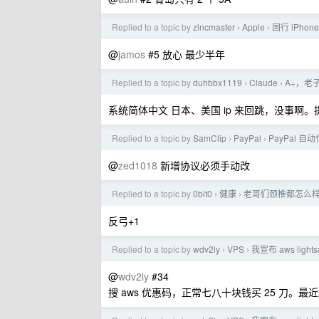
Replied to a topic by
zincmaster
Apple
国行 iPho
›
›
@
jamos
#5 放心 最少半年
Replied to a topic by
duhbbx1119
Claude
A÷，老
›
›
系统简体中文 日本、美国 ip 来回跳，没事啊
Replied to a topic by
SamClip
PayPal
PayPal 
›
›
@
zed1018
新增协议必须手动改
Replied to a topic by
0bit0
健康
老哥们颈椎都怎么
›
›
反弓+1
Replied to a topic by
wdv2ly
VPS
我宣布 aws light
›
›
@
wdv2ly
#34
搜 aws 优惠码，正常七八十块钱买 25 刀。