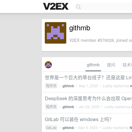
githmb
V2EX member #576026, joined on
githmb
提问
技术
世界是一个巨大的草台班子？还是这是 Lin
程序员
•
githmb
•
Sep 1, 2025
• Lastly replied by
DeepSeek 的深度思考为什么会出现 Ope
程序员
•
githmb
•
Jan 29, 2025
• Lastly replied by
GitLab 可以装在 windows 上吗？
GitLab
•
githmb
•
Mar 6, 2024
• Lastly replied by
N