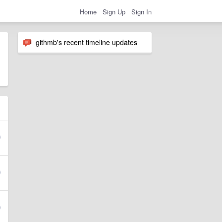
Home
Sign Up
Sign In
githmb's recent timeline updates