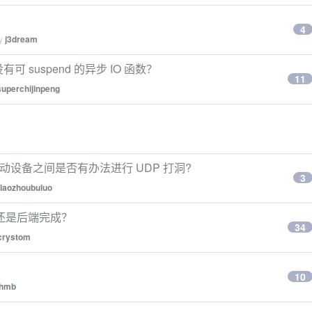
？
4
by
j3dream
可 suspend 的异步 IO 函数？
11
superchijinpeng
台移动设备之间是否有办法进行 UDP 打洞?
3
laozhoubuluo
还是后端完成？
34
crystom
10
thmb