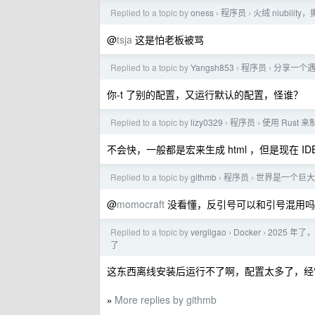
Replied to a topic by
oness
程序员
火绒 niubil
›
›
@
tsja
这是怕老板被骂
Replied to a topic by
Yangsh853
程序员
分享一个遇到
›
›
你-t 了别的配置，又运行默认的配置，怪谁？
Replied to a topic by
lizy0329
程序员
使用 Rust 
›
›
不会快，一般都是宏来生成 html ，但是现在 
Replied to a topic by
githmb
程序员
世界是一个巨大
›
›
@
momocraft
没看懂，反引号可以和引号混用吗
Replied to a topic by
vergilgao
Docker
2025 年了
›
›
了
这东西离线安装后运行不了啊，配置太多了，经
More replies by githmb
»