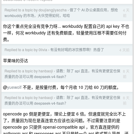
Replied to a topic by doujiangjiyaozha
做了个 AI 办公桌面应用，想抢
4 天
›
前
workbuddy 的市场，大伙觉得如何，哈哈
你这个重点完全没有竞争力呀... workbuddy 配置自己的 api key 不也
一样，何况 workbuddy 还有免费额度，轻量使用压根不需要任何付
费。
Replied to a topic by 0livia
有没有好喝的冰饮推荐啊！热昏了
4 天前
›
苹果味的芬达
Replied to a topic by hanbaoji
请教：除了 api 直连，有没有更便宜也保
8 天
›
前
质量的办法可以用 deepseek-v4-flash？
@
yuewolf
不是，是按量付费，每个月收 10 刀给 60 刀的额度。
Replied to a topic by hanbaoji
请教：除了 api 直连，有没有更便宜也保
8 天
›
前
质量的办法可以用 deepseek-v4-flash？
opencode go 倒是更便宜，理论上便宜 6 倍。但速度就完全比不上
了，质量因为现在是直连官方应该也没问题。不过需要注意的是
opencode go 只提供 openai-compatible api ，官方直连提供的
anthropic api 和 responses api 不只是转一个 api 格式那么简单，还