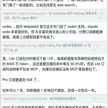
专门做了一些适配的，比如支持原生 web search 。
Replied to a topic by desususula
在 DeepSeek 官方 Harness 没有出来
9 天
›
前
之前，用什么 Agent 更好？
codex ，因为 deepseek 官方这次专门加了 codex 支持。claude
code 本来挺好的，但 A/总喜欢搞点恶心的小手段，付费订阅都能搞
事情，用第三方模型就更不用说了。
Replied to a topic by nng
GLM Coding Plan 编码套餐要更新 V3 涨
7 月 31
›
日
价了 @_@
贵，Lite 订阅包月的情况下是 118 ，每周即便是非高峰时段使用也才
约 8000 万 token ，这还是要在缓存命中率在 90.9%时，而且 Lite 订
阅的说明里不包含 MCP ，如果实际确实没有 MCP 那就更拉了。
Pro 订阅更是到 538 了...
包年可以 7 折，但即便是 7 折依旧不便宜，还得一次性买一年。
Replied to a topic by southcat996
低代码真的有前景吗
7 月 30 日
›
2020 年以前还是挺有前景的，相比手搓会更快成本也更低，大多数公