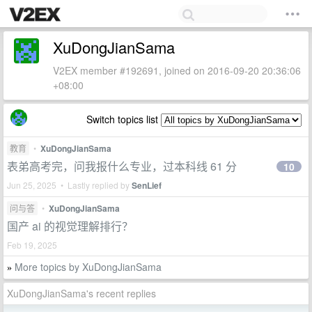
XuDongJianSama
V2EX member #192691, joined on 2016-09-20 20:36:06
+08:00
Switch topics list
教育
•
XuDongJianSama
表弟高考完，问我报什么专业，过本科线 61 分
10
Jun 25, 2025 • Lastly replied by
SenLief
问与答
•
XuDongJianSama
国产 ai 的视觉理解排行？
Feb 19, 2025
More topics by XuDongJianSama
»
XuDongJianSama's recent replies