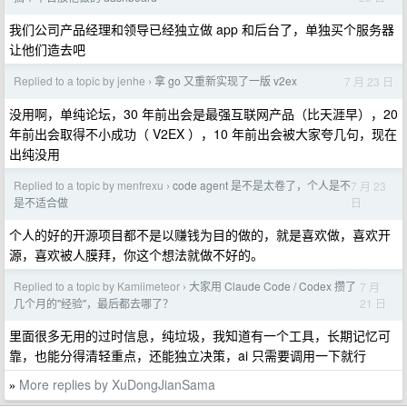
我们公司产品经理和领导已经独立做 app 和后台了，单独买个服务器
让他们造去吧
Replied to a topic by jenhe
拿 go 又重新实现了一版 v2ex
7 月 23 日
›
没用啊，单纯论坛，30 年前出会是最强互联网产品（比天涯早），20
年前出会取得不小成功（ V2EX ），10 年前出会被大家夸几句，现在
出纯没用
Replied to a topic by menfrexu
code agent 是不是太卷了，个人是不
7 月 23
›
日
是不适合做
个人的好的开源项目都不是以赚钱为目的做的，就是喜欢做，喜欢开
源，喜欢被人膜拜，你这个想法就做不好的。
Replied to a topic by Kamiimeteor
大家用 Claude Code / Codex 攒了
7 月
›
21 日
几个月的"经验"，最后都去哪了？
里面很多无用的过时信息，纯垃圾，我知道有一个工具，长期记忆可
靠，也能分得清轻重点，还能独立决策，ai 只需要调用一下就行
More replies by XuDongJianSama
»