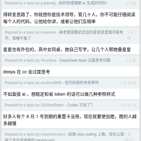
Replied to a topic by yujianwjj
如何快速理解 ai 生成的代码？
2 天前
›
得转变思路了，你就想你是技术领导，管几十人，你不可能仔细阅读
每个人的代码，让他给你讲，或者让他们互相审
Replied to a topic by miusmile
被老婆提醒初恋送的星星纸里面可能有
3 天
›
前
字，我睡不着了
星星也有外包的，高中女同桌，她自己写字，让几个人帮她叠星星
Replied to a topic by Younikes
DeepSeek flash 过度思考问题
4 天前
›
deeps 在 cc 会过度思考
Replied to a topic by southcat996
低代码真的有前景吗
7 月 30 日
›
不如直接 ai ，想稳定和省 token 的话可以做几种参照样式
Replied to a topic by 2020beBetter
Codex 又挂了？
7 月 29 日
›
好多人有个 8 月 1 号到期的重置卡没用，现在就要使劲蹬，蹬的人越
多越慢
Replied to a topic by nowheremanx
经理 vibe coding 上瘾，现在让我
7 月
›
29 日
搞个平台放他做的 dashboard