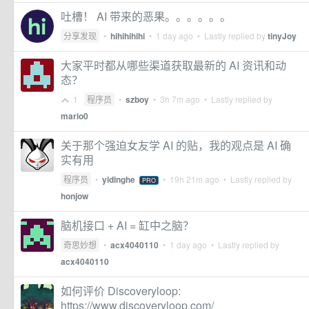
吐槽！ AI 带来的恶果。。。。。。
分享发现
•
hihihihihi
•
1 day ago
• Lastly replied by
tinyJoy
大家平时都从哪些渠道获取最新的 AI 资讯和动
态？
1
程序员
•
szboy
•
3h 7m ago
• Lastly replied by
mario0
关于那个强迫女友学 AI 的贴，我的观点是 AI 确
实有用
程序员
•
yidinghe
•
19h 21m ago
• Lastly replied by
PRO
honjow
脑机接口 + AI = 缸中之脑？
奇思妙想
•
acx4040110
•
1 day ago
• Lastly replied by
acx4040110
如何评价 Discoveryloop:
https://www.discoveryloop.com/