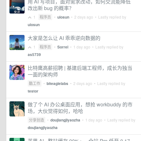
用 AI 写项目，面对需求改动，如何交流能降低
改出新 bug 的概率？
1
程序员
•
uiosun
•
2 days ago
• Lastly replied by
uiosun
大家是怎么让 AI 乖乖逆向数据的
1
程序员
•
Sorrel
•
1 day ago
• Lastly replied by
as5739
比特鹰高薪招聘 | 基建后端工程师，成长为独当
一面的架构师
酷工作
•
biteaglelabs
•
2 days ago
• Lastly replied by
testor
做了个 AI 办公桌面应用，想抢 workbuddy 的市
场，大伙觉得如何，哈哈
分享创造
•
doujiangjiyaozha
•
1 day ago
• Lastly replied by
doujiangjiyaozha
芒果 AI - 整站缓存 90%+， 全站 Pro 低至 0.17，