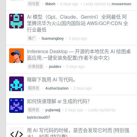
问与答
•
llbbzh
•
2 days ago
• Lastly replied by
mouseman
Ai 模型（Gpt、Claude、Gemini）全网最低 阿
里腾讯华为火山国内国际站 AWS/GCP/CDN 全
行业最低
推广
•
liuamangboy
•
2 days ago
Imference Desktop — 开源的本地优先 AI 绘图桌
面应用,一键安装免配置(作者不会中文)
分享创造
•
jouldev
•
2 days ago
瞎聊下我用 AI 写代码。
程序员
•
Authorization
•
2 days ago
如何快速理解 ai 生成的代码？
程序员
•
yujianwjj
•
2 days ago
• Lastly replied by
balckcloud37
用 AI 写代码的时候，是否会发现它时而 [特别强
大] ，时而 [特别蠢]