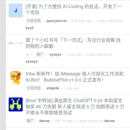
[开源] 为了方便找 AI Coding 的会话，开发了一
个项目
分享创造
•
querysecret
•
20h 33m ago
• Lastly replied by
ayyll
建了个小红书号「下一范式」,写点行业观察,找
同频的人聊聊
1
推广
•
xyooyx
•
1 day ago
• Lastly replied by
xyooyx
Vibe 新新作！给 iMessage 接入可视化工作流和
AI Bot！ BubblePilot v1.0.0 正式发布！
分享创造
•
shigella
•
1 day ago
[Bool 中转站] 满血原生 ChatGPT 0.2x 本贴留言
抽奖 66 刀余额 新人留言就送 5 刀 加群再送 5 刀
不掺水不降智随意测试
推广
•
bbrow
•
19h 7m ago
• Lastly replied by
bbrow