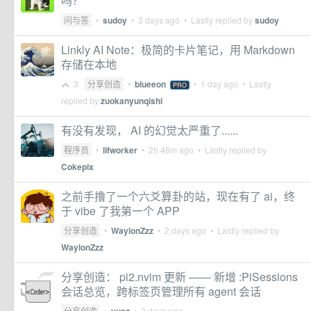
吗？
问与答
•
sudoy
•
3 days ago
• Lastly replied by
sudoy
Linkly AI Note：极简的卡片笔记，用 Markdown
存储在本地
3
分享创造
•
blueeon
•
1 day ago
• Lastly
PRO
replied by
zuokanyunqishi
有没有发现， AI 的幻觉太严重了......
程序员
•
llfworker
•
2h 48m ago
• Lastly replied by
Cokepix
之前手撸了一个六爻算卦的站，现在有了 ai，终
于 vibe 了我第一个 APP
分享创造
•
WaylonZzz
•
2 days ago
• Lastly replied by
WaylonZzz
分享创造： pi2.nvim 更新 —— 新增 :PiSessions
会话总览，跨标签页管理所有 agent 会话
分享创造
•
•
3 days ago