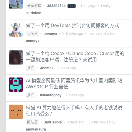
分享创造
•
383394544
•
1 day ago
• Lastly replied
PRO
by
rickye
做了一个用 DevTools 控制台访问博客的方式
程序员
•
unmayx
•
21h 42m ago
• Lastly replied by
unmayx
做了一个给 Codex / Claude Code / Cursor 用的
一键加速客户端，注册送 7 天试用
推广
•
Jeomek
•
3 days ago
Ai 模型全网最低 阿里腾讯华为火山国内国际站
AWS/GCP 行业最低
推广
•
liuamangboy
•
3 days ago
懒猫 AI 算力舱值得入手吗？有入手的老铁说说
使用感受么？
问与答
•
SayHelloHi
•
3 days ago
• Lastly replied by
andyskaura