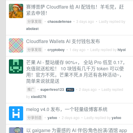
赛博菩萨 Cloudflare 给 AI 配钱包！羊毛党，赶
紧去申领！
分享发现
•
chaosdefense
•
3 days ago
• Lastly replied by
abolast
Cloudflare Wallets AI 支付钱包发布
分享发现
•
cryptoboy
•
1 day ago
• Lastly replied by
hiyoi
芒果 AI - 整站缓存 90%+， 全站 Pro 低至 0.17，
充值就送松松！ 10 块钱有几千万 token 可以使
用！官方不死，芒果不死,8 月还有各种活动~，
简单来说就是送
推广
•
superhreo123
•
2 days ago
• Lastly replied
PRO
by
xiao8276
melog v4.0 发布，一个轻量级博客系统
分享创造
•
yafoo
•
2 days ago
• Lastly replied by
yafoo
以 galgame 为靈感的 AI 伴侶/角色扮演/酒馆 app