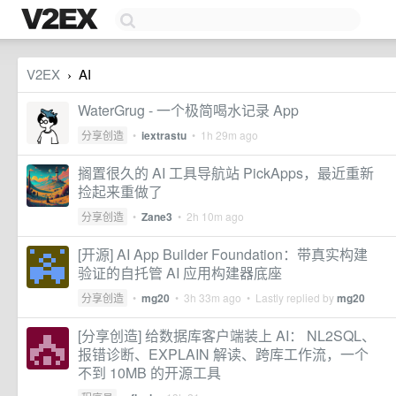
V2EX
AI
›
WaterGrug - 一个极简喝水记录 App
分享创造
•
iextrastu
•
1h 29m ago
搁置很久的 AI 工具导航站 PickApps，最近重新
捡起来重做了
分享创造
•
Zane3
•
2h 10m ago
[开源] AI App Builder Foundation：带真实构建
验证的自托管 AI 应用构建器底座
分享创造
•
mg20
•
3h 33m ago
• Lastly replied by
mg20
[分享创造] 给数据库客户端装上 AI： NL2SQL、
报错诊断、EXPLAIN 解读、跨库工作流，一个
不到 10MB 的开源工具