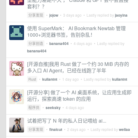
套利？？
分享发现
•
jojow
•
3 days ago
• Lastly replied by
jaoyina
使用 SuperMark： AI Bookmark Newtab 管理
1000+浏览器书签，告别杂乱！
分享创造
•
banana404
•
4 days ago
• Lastly replied by
banana404
[开源自推]我用 Rust 做了一个约 30 MiB 内存的
多入口 AI Agent，已经在线跑了半年
Rust
•
kuliantnt
•
1 day ago
• Lastly replied by
kuliantnt
[开源分享] 做了一个 AI 桌面系统，让应用生成即
运行，探索高速 token 的应用
程序员
•
seeksky
•
4 days ago
试着把写了 N 年的私人日记喂给 ai...
分享发现
•
finalcut
•
2 days ago
• Lastly replied by
weilaa