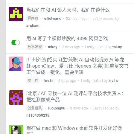
当我们在和 AI 谈人天时，我们在谈什么
程序员
•
elliotwang
•
22h 55m ago
• Lastly replied by
archxm
用 ai 写了个模拟炒股的 4399 网页游戏
分享发现
•
tokoy
•
3 days ago
• Lastly replied by
tokoy
[广州外资]招实习生\兼职 AI 自动化提效方向(龙
虾 openClaw、爱马仕 Hermes 之类)|把重复文书
工作做成一键化，需要坐班
酷工作
•
lev1s
•
3 days ago
• Lastly replied by
lev1s
[北京 / AI] 寻找一位 AI 测评与平台技术负责人：
把检测做成产品
创业组队
•
ruotongyu
•
3 days ago
• Lastly replied by
h1104350235
现在做 mac 和 Windows 桌面软件开发还好做