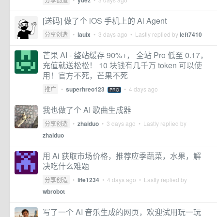
yuez
[送码] 做了个 iOS 手机上的 Ai Agent
分享创造
•
lauix
•
3 days ago
• Lastly replied by
left7410
芒果 AI - 整站缓存 90%+， 全站 Pro 低至 0.17，
充值就送松松！ 10 块钱有几千万 token 可以使
用！官方不死，芒果不死
推广
•
superhreo123
•
4 days ago
PRO
我也做了个 AI 歌曲生成器
分享创造
•
zhaiduo
•
3 days ago
• Lastly replied by
zhaiduo
用 Ai 获取市场价格，推荐应季蔬菜，水果，解
决吃什么难题
分享创造
•
life1234
•
4 days ago
• Lastly replied by
wbrobot
写了一个 AI 音乐生成的网页，欢迎试用玩一玩