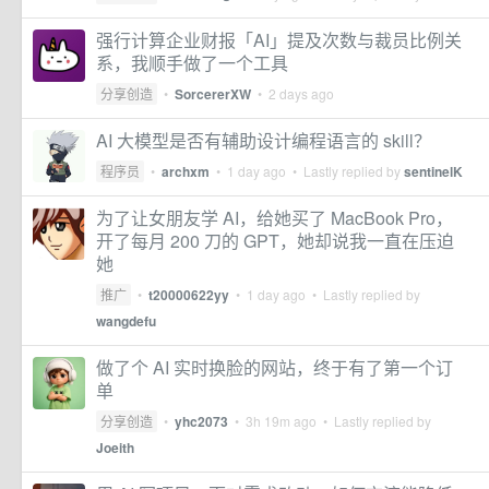
强行计算企业财报「AI」提及次数与裁员比例关
系，我顺手做了一个工具
分享创造
•
SorcererXW
•
2 days ago
AI 大模型是否有辅助设计编程语言的 skill？
程序员
•
archxm
•
1 day ago
• Lastly replied by
sentinelK
为了让女朋友学 AI，给她买了 MacBook Pro，
开了每月 200 刀的 GPT，她却说我一直在压迫
她
推广
•
t20000622yy
•
1 day ago
• Lastly replied by
wangdefu
做了个 AI 实时换脸的网站，终于有了第一个订
单
分享创造
•
yhc2073
•
3h 19m ago
• Lastly replied by
Joeith