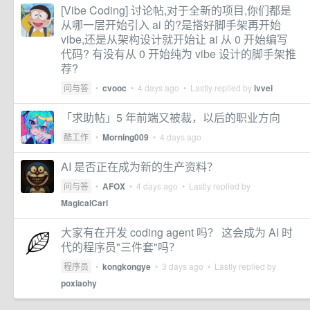
[Vibe Coding] 讨论帖,对于全新的项目,你们都是
从哪一层开始引入 ai 的?是搭好脚手架再开始
vibe,还是从架构设计就开始让 ai 从 0 开始编写
代码? 有没有从 0 开始纯为 vibe 设计的脚手架推
荐?
问与答
•
cvooc
•
4 days ago
• Lastly replied by
ivvei
「求助帖」5 年前端又被裁，以后的职业方向
酷工作
•
Morning009
•
4 days ago
AI 是否正在成为新的生产资料？
问与答
•
AFOX
•
4 days ago
• Lastly replied by
MagicalCarl
大家有在开发 coding agent 吗？ 这会成为 AI 时
代的程序员"三件套"吗？
程序员
•
kongkongye
•
3 days ago
• Lastly replied by
poxiaohy