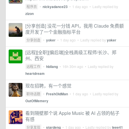
程序员
•
nickyadance23
•
1 day ago
• Lastly replied by
zizon
[分享创造] 没花一分钱 API，我用 Claude 免费额
度开发了一个金融指标平台
分享创造
•
yoker
•
1 day ago
• Lastly replied by
yoker
[远程][全职][偏后端]全栈高级工程师/长沙、郑
州、西安
远程工作
•
hbliang
•
16h 30m ago
• Lastly replied by
heartdream
现在招聘，有一个感觉
职场话题
•
FreshOldMan
•
1 day ago
• Lastly replied by
OutOfMemery
看到隔壁那个说 Apple Music 被 AI 占领的帖子
有感
分享发现
•
stardeng
•
1 day ago
• Lastly replied by
leee41