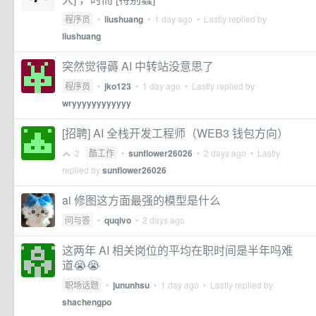
程序员
•
liushuang
•
1 day ago
• Lastly replied by
liushuang
突然觉得薅 AI 中转站没意思了
程序员
•
jko123
•
1 day ago
• Lastly replied by
wryyyyyyyyyyyy
[招聘] AI 全栈开发工程师（WEB3 钱包方向）
2
酷工作
•
sunflower26026
•
2 days ago
• Lastly
replied by
sunflower26026
ai 修图这方面最强的模型是什么
问与答
•
quqivo
•
2 days ago
这两年 AI 相关岗位的平均在职时间是半年吗难
道😭😭
职场话题
•
jununhsu
•
1 day ago
• Lastly replied by
shachengpo