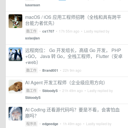
lusansan
macOS / iOS 应用工程师招聘（全栈和具有跨平
台能力者优先）
酷工作
•
cs1707
•
17h 55m ago
• Lastly replied by
sxiaojian
远程岗位： Go 开发组长，高级 Go 开发， PHP
+GO， Java 转 Go，全栈工程师， Flutter（安卓
+web）
酷工作
•
Brand001
•
22h 9m ago
AI Agent 开发工程师（企业级应用方向）
酷工作
•
SbloodyS
•
21h 49m ago
• Lastly replied by
SbloodyS
AI Coding 还看源代码吗？要是不看，会害怕血
崩吗？
程序员
•
edgeedge
•
1h 49m ago
• Lastly replied by