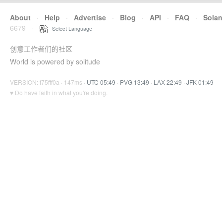
About
·
Help
·
Advertise
·
Blog
·
API
·
FAQ
·
Sola
6679
·
Select Language
创意工作者们的社区
World is powered by solitude
VERSION: f75fff0a · 147ms ·
UTC 05:49
·
PVG 13:49
·
LAX 22:49
·
JFK 01:49
♥ Do have faith in what you're doing.