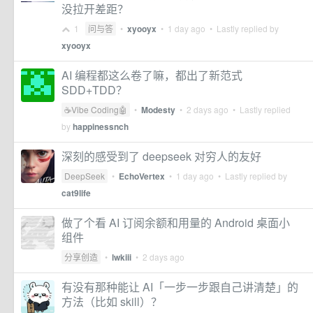
没拉开差距？
1
问与答
•
xyooyx
•
1 day ago
• Lastly replied by
xyooyx
AI 编程都这么卷了嘛，都出了新范式
SDD+TDD？
☕Vibe Coding🤖
•
Modesty
•
2 days ago
• Lastly replied
by
happinessnch
深刻的感受到了 deepseek 对穷人的友好
DeepSeek
•
EchoVertex
•
1 day ago
• Lastly replied by
cat9life
做了个看 AI 订阅余额和用量的 Android 桌面小
组件
分享创造
•
lwkiii
•
2 days ago
有没有那种能让 AI「一步一步跟自己讲清楚」的
方法（比如 skill）？