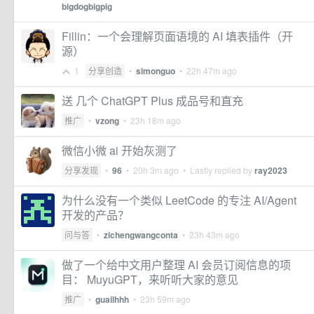
bigdogbigpig
Fillin：一个会理解页面语境的 AI 填表插件（开
源）
1
分享创造
•
simonguo
•
22h 47m ago
送 几个 ChatGPT Plus 成品号和直充
推广
•
vzong
•
23h 18m ago
微信小微 ai 开始灰测了
分享发现
•
96
•
20h 3m ago
• Lastly replied by
ray2023
为什么没有一个类似 LeetCode 的专注 AI/Agent
开发的产品？
问与答
•
zichengwangconta
•
23h 43m ago
做了一个给中文用户整理 AI 会员订阅信息的项
目： MuyuGPT，来听听大家的意见
推广
•
guailhhh
•
23h 59m ago