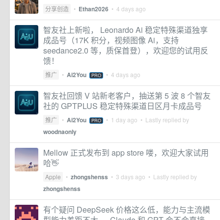
分享创造
•
Ethan2026
•
4 days ago
智友社上新啦， Leonardo Ai 稳定特殊渠道独享
成品号（17K 积分，视频图像 Ai，支持
seedance2.0 等，质保首登），欢迎您的试用反
馈！
推广
•
Ai2You
•
4 days ago
PRO
智友社回馈 V 站新老客户，抽送第 5 波 8 个智友
社的 GPTPLUS 稳定特殊渠道日区月卡成品号
推广
•
Ai2You
•
1 day ago
• Lastly replied by
PRO
woodnaonly
Mellow 正式发布到 app store 喽，欢迎大家试用
哈👋
Apple
•
zhongshenss
•
3 days ago
• Lastly replied by
zhongshenss
有个疑问 DeepSeek 价格这么低，能力与主流模
型能力差距不大 ， Claude 和 GPT 会不会直接