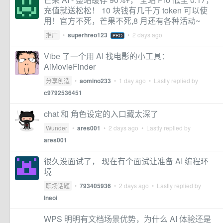
充值就送松松！ 10 块钱有几千万 token 可以使
用！官方不死，芒果不死,8 月还有各种活动~
推广
•
superhreo123
•
2 days ago
PRO
Vibe 了一个用 AI 找电影的小工具：
AiMovieFinder
分享创造
•
aomino233
•
1 day ago
• Lastly replied by
c9792536451
chat 和 角色设定的入口藏太深了
Wunder
•
ares001
•
2 days ago
• Lastly replied by
ares001
很久没面试了， 现在有个面试让准备 AI 编程环
境
职场话题
•
793405936
•
2 days ago
• Lastly replied by
lneoi
WPS 明明有文档场景优势，为什么 AI 体验还是