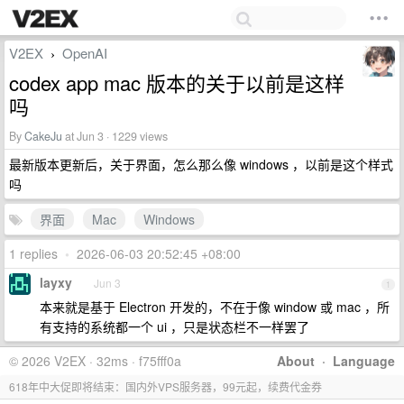
V2EX
OpenAI
›
codex app mac 版本的关于以前是这样
吗
By
CakeJu
at Jun 3 · 1229 views
最新版本更新后，关于界面，怎么那么像 windows ，以前是这个样式
吗
界面
Mac
Windows
1 replies
•
2026-06-03 20:52:45 +08:00
layxy
Jun 3
1
本来就是基于 Electron 开发的，不在于像 window 或 mac ，所
有支持的系统都一个 ui ，只是状态栏不一样罢了
© 2026 V2EX · 32ms · f75fff0a
About
·
Language
618年中大促即将结束：国内外VPS服务器，99元起，续费代金券