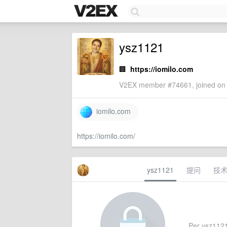
ysz1121
🏢
https://iomilo.com
V2EX member #74661, joined on 
iomilo.com
https://iomilo.com/
ysz1121
提问
技
Per ysz1121'