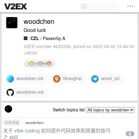
woodchen
Good luck
🏢
CZL
/ Passerby A
V2EX member #632236, joined on 2023-06-02 15:46:33
+08:00
1
12
84
woodchen.ink
Shanghai
wood_czl
woodchen-ink
Switch topics list
分享创造
•
woodchen
关于 vibe coding 如何提升代码效率和质量的技巧
8
之 skill