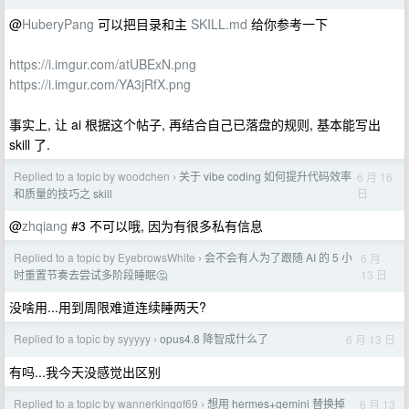
@
HuberyPang
可以把目录和主
SKILL.md
给你参考一下
https://i.imgur.com/atUBExN.png
https://i.imgur.com/YA3jRfX.png
事实上, 让 ai 根据这个帖子, 再结合自己已落盘的规则, 基本能写出
skill 了.
Replied to a topic by woodchen
关于 vibe coding 如何提升代码效率
6 月 16
›
日
和质量的技巧之 skill
@
zhqiang
#3 不可以哦, 因为有很多私有信息
Replied to a topic by EyebrowsWhite
会不会有人为了跟随 AI 的 5 小
6 月
›
13 日
时重置节奏去尝试多阶段睡眠🤔
没啥用...用到周限难道连续睡两天?
Replied to a topic by syyyyy
opus4.8 降智成什么了
6 月 13 日
›
有吗...我今天没感觉出区别
Replied to a topic by wannerkingof69
想用 hermes+gemini 替换掉
6 月 13
›