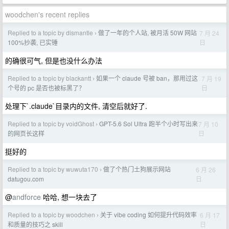
woodchen's recent replies
Replied to a topic by dismantle
做了一年的个人站, 被月活 50W 网站
7 月 24
›
日
100%抄袭, 已实锤
的确很可气, 但是也没什么办法
Replied to a topic by blackantt
如果一个 claude 号被 ban，那用过这
7 月 19
›
日
个号的 pc 是否也被标黑了？
处理下`.claude`目录内的文件, 清空后就好了.
Replied to a topic by voidGhost
GPT-5.6 Sol Ultra 跑半个小时写出来
7 月 10
›
日
的网页长这样
挺好的
Replied to a topic by wuwuta170
做了个热门土狗展示网站
6 月 26
›
日
datugou.com
@
andforce
哈哈, 想一块去了
Replied to a topic by woodchen
关于 vibe coding 如何提升代码效率
6 月 17
›
日
和质量的技巧之 skill