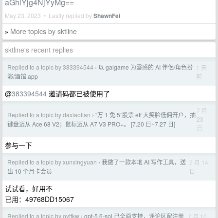
aGhiYjg4NjYyMg==
May 23, 2023 • Lastly replied by
ShawnFei
More topics by sktline
»
sktline's recent replies
Replied to a topic by 383394544
以 galgame 为靈感的 AI 伴侶/角色扮
1 天
›
前
演/酒馆 app
@
383394544
邀请码都已被使用了
7 月
Replied to a topic by daxiaolian
“万 1 免 5”股票 etf 大笑脸低佣开户，抽
›
23
键盘迈从 Ace 68 V2；鼠标迈从 A7 V3 PRO+。 [7.20 日~7.27 日]
日
参与一下
Replied to a topic by xunxingyuan
我做了一款本地 AI 写作工具，送
7 月 14
›
日
出 10 个月卡会员
试试看，好用不
已用：49768DD15067
Replied to a topic by ovtfkw
gpt-5.6-sol 已全面支持，评论区留注册
7 月 10
›