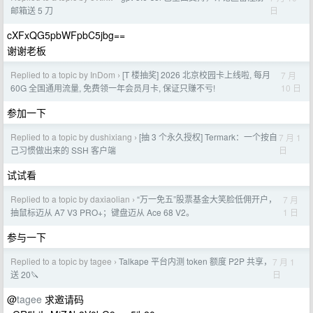
日
邮箱送 5 刀
cXFxQG5pbWFpbC5jbg==
谢谢老板
Replied to a topic by InDom
[T 楼抽奖] 2026 北京校园卡上线啦, 每月
7 月
›
10 日
60G 全国通用流量, 免费领一年会员月卡, 保证只赚不亏!
参加一下
Replied to a topic by dushixiang
[抽 3 个永久授权] Termark：一个按自
7 月 1
›
日
己习惯做出来的 SSH 客户端
试试看
Replied to a topic by daxiaolian
“万一免五”股票基金大笑脸低佣开户，
7 月
›
1 日
抽鼠标迈从 A7 V3 PRO+；键盘迈从 Ace 68 V2。
参与一下
Replied to a topic by tagee
Talkape 平台内测 token 额度 P2P 共享，
7 月 1
›
日
送 20🔪
@
tagee
求邀请码