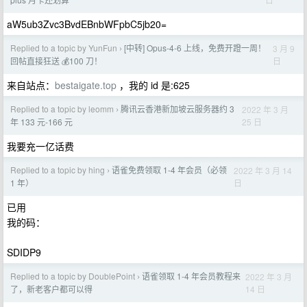
aW5ub3Zvc3BvdEBnbWFpbC5jb20=
Replied to a topic by YunFun
[中转] Opus-4-6 上线，免费开蹬一周！
3 月 9
›
日
回帖直接狂送 💰100 刀！
来自站点：
bestaigate.top
，我的 id 是:625
Replied to a topic by leomm
腾讯云香港新加坡云服务器约 3
2022 年 3 月
›
25 日
年 133 元-166 元
我要充一亿话费
Replied to a topic by hing
语雀免费领取 1-4 年会员（必领
2022 年 3 月 14
›
日
1 年）
已用
我的码：
SDIDP9
Replied to a topic by DoublePoint
语雀领取 1-4 年会员教程来
2022 年 3 月
›
14 日
了，新老客户都可以得