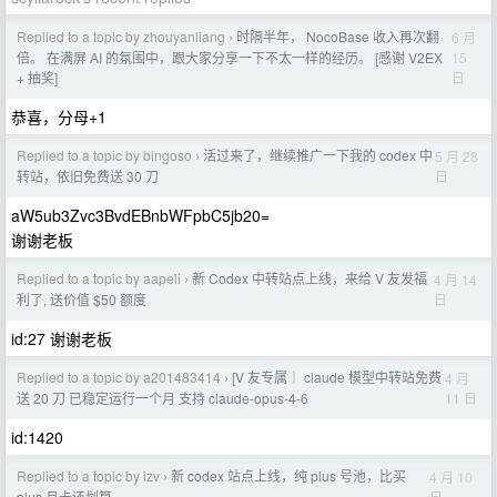
Replied to a topic by zhouyanliang
时隔半年， NocoBase 收入再次翻
6 月
›
15
倍。 在满屏 AI 的氛围中，跟大家分享一下不太一样的经历。 [感谢 V2EX
日
+ 抽奖]
恭喜，分母+1
Replied to a topic by bingoso
活过来了，继续推广一下我的 codex 中
5 月 28
›
日
转站，依旧免费送 30 刀
aW5ub3Zvc3BvdEBnbWFpbC5jb20=
谢谢老板
Replied to a topic by aapeli
新 Codex 中转站点上线，来给 V 友发福
4 月 14
›
日
利了, 送价值 $50 额度
id:27 谢谢老板
Replied to a topic by a201483414
[V 友专属｜ claude 模型中转站免费
4 月
›
11 日
送 20 刀 已稳定运行一个月 支持 claude-opus-4-6
id:1420
Replied to a topic by izv
新 codex 站点上线，纯 plus 号池，比买
4 月 10
›
日
plus 月卡还划算