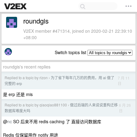
roundgis
V2EX member #471314, joined on 2020-02-21 22:39:10
+08:00
Switch topics list
roundgis's recent replies
Replied to a topic by rizon
为了省下每年几万的的费用，用 ai 做了
7 月 11
›
日
完整的 erp
是 erp 还是 mis
Replied to a topic by qiaoqiao881100
做过后端的人来说说重构迁移
6 月 26
›
日
数据库难度大吗
@
nc
SO 后来不用 redis caching 了 直接访问数据库
Redis 仅保留用作 notify 用途