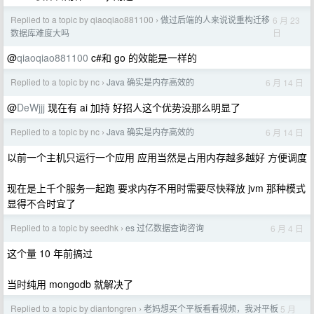
Replied to a topic by qiaoqiao881100
做过后端的人来说说重构迁移
6 月 23
›
日
数据库难度大吗
@
qiaoqiao881100
c#和 go 的效能是一样的
Replied to a topic by nc
Java 确实是内存高效的
6 月 14 日
›
@
DeWjjj
现在有 ai 加持 好招人这个优势没那么明显了
Replied to a topic by nc
Java 确实是内存高效的
6 月 14 日
›
以前一个主机只运行一个应用 应用当然是占用内存越多越好 方便调度
现在是上千个服务一起跑 要求内存不用时需要尽快释放 jvm 那种模式
显得不合时宜了
Replied to a topic by seedhk
es 过亿数据查询咨询
6 月 4 日
›
这个量 10 年前搞过
当时纯用 mongodb 就解决了
Replied to a topic by diantongren
老妈想买个平板看看视频，我对平板
5 月
›