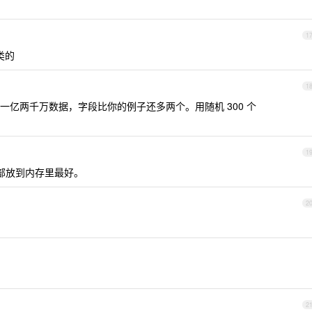
1
之类的
1
亿两千万数据，字段比你的例子还多两个。用随机 300 个
1
全部放到内存里最好。
2
2