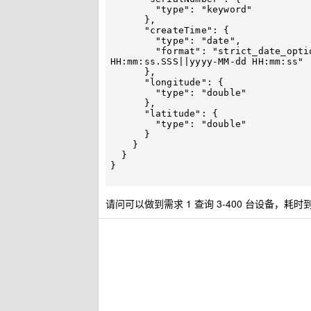
        "type": "keyword"

      },

      "createTime": {

        "type": "date",

        "format": "strict_date_optional_time||epoch_millis||yyyy-MM-dd 
HH:mm:ss.SSS||yyyy-MM-dd HH:mm:ss"

      },

      "longitude": {

        "type": "double"

      },

      "latitude": {

        "type": "double"

      }

    }

  }

}

请问可以做到需求 1 查询 3-400 台设备，耗时到