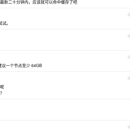
最新二十分钟内，应该就可以命中缓存了吧
 先试试。
建议一个节点至少 64GB
呢
？