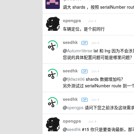
调大 shards ，按照 serialNumber 
opengps
Jun 4
车辆定位，是个前同行
seedhk
Jun 4
OP
@
AutumnVerse
lat 和 lng 因为不会
您说的具体配置问题可能是哪里问题？ 内
seedhk
Jun 4
OP
@
fjkfwz406
shards 数据增加吗？
另外测试过 serialNumber route 
seedhk
Jun 4
OP
@
opengps
请问下您之前涉及这块需求
opengps
Jun 4
@
seedhk
#15 你只是要查询最新，