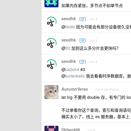
如果内存紧张，多节点不如单节点
seedhk
Jun 4
OP
@
dode
因为可能会有部分设备很久没
seedhk
Jun 4
OP
@
tf2
加到这么多分片会更快吗？
seedhk
Jun 4
OP
@
ca2oh4
#3
@
luciankaltz
我去看看时序数据库，谢
AutumnVerse
Jun 4 via iPhone
lat lng 不要用 double 存，有专门的 lo
不过单看你这个查询，索引和查询语句
确实太小了，线上 es 服务器，基本上 
fjkfwz406
Jun 4