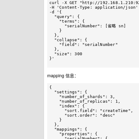
curl -X GET "http://192.168.1.210:9
-H 'Content-Type: application/json' 
-d '{

  "query": {

    "terms": {

      "serialNumber": [省略 sn]

    }

  },

  "collapse": {

    "field": "serialNumber"

  },

  "size": 300

}'

mapping 信息：
{

  "settings": {

    "number_of_shards": 3,

    "number_of_replicas": 1,

    "index": {

      "sort.field": "createTime",

      "sort.order": "desc"

    }

  },

  "mappings": {

    "properties": {

      "serialNumber": {
