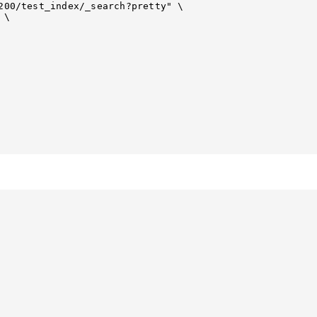
200/test_index/_search?pretty" \

\
