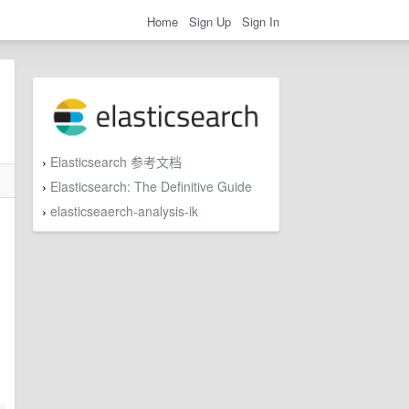
Home
Sign Up
Sign In
Elasticsearch 参考文档
›
Elasticsearch: The Definitive Guide
›
elasticseaerch-analysis-ik
›