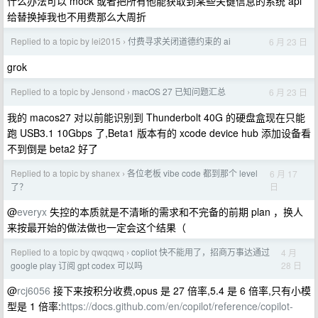
什么办法可以 mock 或者把所有他能获取到某些关键信息的系统 api
给替换掉我也不用费那么大周折
Replied to a topic by lei2015
付费寻求关闭道德约束的 ai
6 月 23 日
›
grok
Replied to a topic by Jensond
macOS 27 已知问题汇总
6 月 23 日
›
我的 macos27 对以前能识别到 Thunderbolt 40G 的硬盘盒现在只能
跑 USB3.1 10Gbps 了,Beta1 版本有的 xcode device hub 添加设备看
不到倒是 beta2 好了
Replied to a topic by shanex
各位老板 vibe code 都到那个 level
6 月 17
›
日
了？
@
everyx
失控的本质就是不清晰的需求和不完备的前期 plan ，换人
来按最开始的做法做也一定会这个结果（
Replied to a topic by qwqqwq
copliot 快不能用了，招商万事达通过
4 月
›
28 日
google play 订阅 gpt codex 可以吗
@
rcj6056
接下来按积分收费,opus 是 27 倍率,5.4 是 6 倍率,只有小模
型是 1 倍率:
https://docs.github.com/en/copilot/reference/copilot-