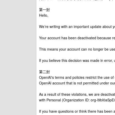
第一封
Hello,
We’re writing with an important update about
Your account has been deactivated because rec
This means your account can no longer be us
If you believe this decision was made in error,
第二封
OpenAI's terms and policies restrict the use of 
OpenAI account that is not permitted under our
As a result of these violations, we are deactiv
with Personal (Organization ID: org-l9bI0aSp
If you have questions or think there has been a