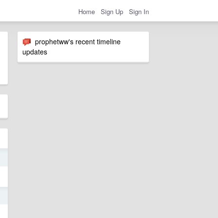
Home
Sign Up
Sign In
prophetww's recent timeline
updates
2
5