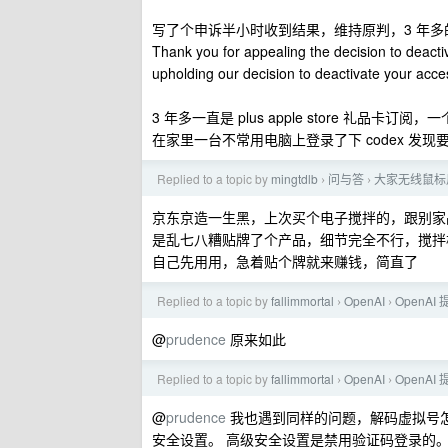
写了个申诉半小时收到结果，维持原判，3 年多
Thank you for appealing the decision to deacti
upholding our decision to deactivate your acces
3 年多一直是 plus apple store 礼品卡订阅
在家里一台不常用电脑上登录了下 codex 发现要
Replied to a topic by
mingtdlb
问与答
大家无线鼠标
›
›
京东京造一生黑，上次买个电子搅拌的，跟别家
是乱七八糟贴牌了个产品，细节完全不行，搅拌
自己先用用，急着贴个牌就来赚钱，简直了
Replied to a topic by
fallimmortal
OpenAI
OpenA
›
›
@
prudence
原来如此
Replied to a topic by
fallimmortal
OpenAI
OpenA
›
›
@
prudence
我也遇到同样的问题，解码虚拟号怎么收验证
安全设置。 高级安全设置是禁用验证码登录的