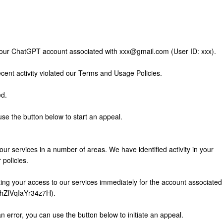
 your ChatGPT account associated with
xxx@gmail.com
(User ID: xxx).
ent activity violated our Terms and Usage Policies.
ed.
 use the button below to start an appeal.
our services in a number of areas. We have identified activity in your
 policies.
ating your access to our services immediately for the account associated
EihZlVqIaYr34z7H).
n error, you can use the button below to initiate an appeal.