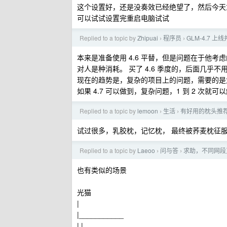
这个设置好，还是没奏效已经绝望了，然后今天
可以试试设置完重启电脑试试
Replied to a topic by
Zhipuai
程序员
GLM-4.7 
›
›
本来是准备使用 4.6 平替，但是问题在于他考
对人是种消耗。 买了 4.6 季度的，后面几乎不用
现在的趋势是，复杂的项目上的问题，需要的是大模型考
如果 4.7 可以做到，复杂问题，1 到 2 次
Replied to a topic by
lemoon
生活
有好用的枕头推
›
›
试过很多，乳胶枕，记忆枕， 最终被荞麦枕征服
Replied to a topic by
Laeoo
问与答
求助，不同网段
›
›
也有类似的场景
光猫
|
|___________
| |