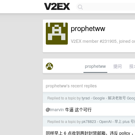
prophetww
V2EX member #231905, joined on
prophetww
提问
技
prophetww's recent replies
Replied to a topic by
tyrad
Google
解决老账号 Googl
›
›
@
imarvin
牛逼 这个可行
Replied to a topic by
pk78823
OpenAI
早上 plus 
›
›
同样早上 6 点收到两封封禁邮箱，违反 policy 