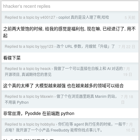
hhacker's recent replies
Replied to a topic by v400127
copilot 真的是没人理了啊,哈哈
5 天前
›
之前两大管饱的时候, 给我的感觉是福利包, 现在嘛, 已经退订了, 用不
起
Replied to a topic by lyyy123
改个 URL 参数，月嫂就「升级」了
7 月 22 日
›
看碟下菜
Replied to a topic by heack
我做了一个可以直接在白板上和 AI 对话的
7 月
›
19 日
开源项目, 真诚期待您的意见
这个真的太棒了 大模型越来越强 也在越来越多的领域可以结合
Replied to a topic by Maxwin
做了个在浏览器里跑真 Manim 的站，
7 月 18
›
日
不用装 Python
非常丝滑，Pyodide 在前端跑 python
Replied to a topic by hobbyliu
你们在等 agent 执行任务的时候，一般干
7 月
›
10 日
点啥？我开源了一个小产品 FreeBuddy 能帮你找点事儿干。