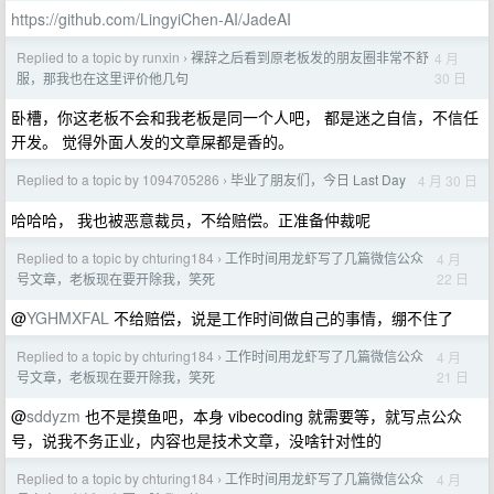
https://github.com/LingyiChen-AI/JadeAI
Replied to a topic by runxin
裸辞之后看到原老板发的朋友圈非常不舒
4 月
›
30 日
服，那我也在这里评价他几句
卧槽，你这老板不会和我老板是同一个人吧， 都是迷之自信，不信任
开发。 觉得外面人发的文章屎都是香的。
Replied to a topic by 1094705286
毕业了朋友们，今日 Last Day
4 月 30 日
›
哈哈哈， 我也被恶意裁员，不给赔偿。正准备仲裁呢
Replied to a topic by chturing184
工作时间用龙虾写了几篇微信公众
4 月
›
22 日
号文章，老板现在要开除我，笑死
@
YGHMXFAL
不给赔偿，说是工作时间做自己的事情，绷不住了
Replied to a topic by chturing184
工作时间用龙虾写了几篇微信公众
4 月
›
21 日
号文章，老板现在要开除我，笑死
@
sddyzm
也不是摸鱼吧，本身 vibecoding 就需要等，就写点公众
号，说我不务正业，内容也是技术文章，没啥针对性的
Replied to a topic by chturing184
工作时间用龙虾写了几篇微信公众
4 月
›