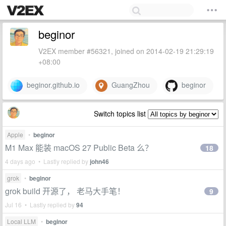
beginor
V2EX member #56321, joined on 2014-02-19 21:29:19
+08:00
beginor.github.io
GuangZhou
beginor
Switch topics list
Apple
•
beginor
M1 Max 能装 macOS 27 Public Beta 么？
18
4 days ago • Lastly replied by
john46
grok
•
beginor
grok build 开源了， 老马大手笔！
9
Jul 16 • Lastly replied by
94
Local LLM
•
beginor