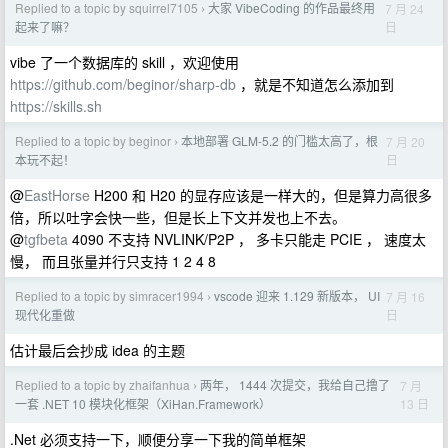
Replied to a topic by squirrel7105
大家 VibeCoding 的作品最终用
7 月 24
›
日
起来了嘛？
vibe 了一个数据库的 skill ，欢迎使用
https://github.com/beginor/sharp-db
，就是不知道怎么添加到
https://skills.sh
Replied to a topic by beginor
本地部署 GLM-5.2 的门槛太高了，根
7 月 20
›
日
本玩不起！
@
EastHorse
H200 和 H20 的显存应该是一样大的，但是算力高很多
倍，所以吐字会快一些，但是长上下文并发也上不去。
@
tgfbeta
4090 不支持 NVLINK/P2P ， 多卡只能走 PCIE ， 速度太
慢， 而且张量并行只支持 1 2 4 8
Replied to a topic by simracer1994
vscode 迎来 1.129 新版本， UI
7 月 16
›
日
现代化重做
估计最后会抄成 idea 的主题
Replied to a topic by zhaifanhua
两年， 1444 次提交，我给自己撸了
7 月
›
13 日
一套 .NET 10 模块化框架（XiHan.Framework）
.Net 必须支持一下，顺便分享一下我的简单框架