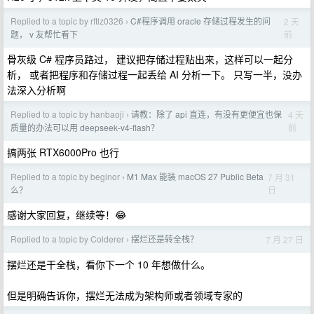
Replied to a topic by rftlz0326
C#程序调用 oracle 存储过程发生的问
2 天
›
前
题， v 友帮忙看下
骨灰级 C# 程序员路过， 建议把存储过程贴出来，这样可以一起分
析， 或者把程序和存储过程一起丢给 AI 分析一下。 只写一半，没办
法深入分析啊
Replied to a topic by hanbaoji
请教：除了 api 直连，有没有更便宜也保
4 天
›
前
质量的办法可以用 deepseek-v4-flash？
搞两张 RTX6000Pro 也行
Replied to a topic by beginor
M1 Max 能装 macOS 27 Public Beta
7 月 31
›
日
么？
感谢大家回复，继续等！😂
Replied to a topic by Colderer
摆烂还是转全栈？
7 月 27 日
›
摆烂还是干全栈，看你下一个 10 年想做什么。
但是明确告诉你，摆烂无法成为架构师或者领域专家的