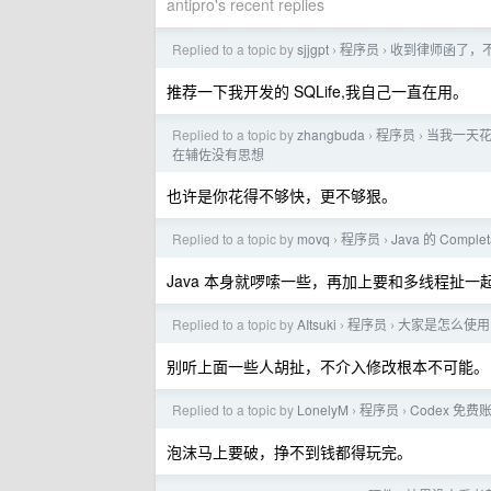
antipro's recent replies
Replied to a topic by
sjjgpt
程序员
收到律师函了，
›
›
推荐一下我开发的 SQLife,我自己一直在用。
Replied to a topic by
zhangbuda
程序员
当我一天花
›
›
在辅佐没有思想
也许是你花得不够快，更不够狠。
Replied to a topic by
movq
程序员
Java 的 Comp
›
›
Java 本身就啰嗦一些，再加上要和多线程扯
Replied to a topic by
AItsuki
程序员
大家是怎么使用
›
›
别听上面一些人胡扯，不介入修改根本不可能。
Replied to a topic by
LonelyM
程序员
Codex 免
›
›
泡沫马上要破，挣不到钱都得玩完。