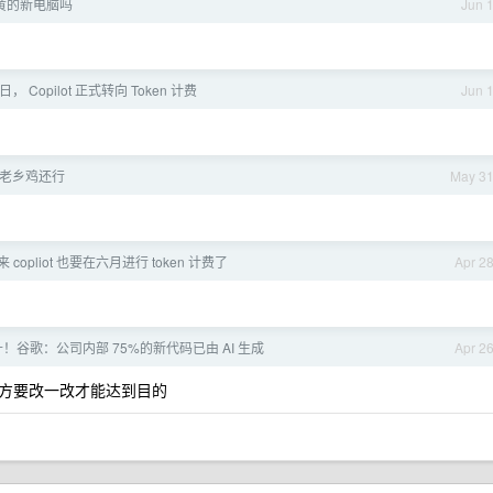
黄的新电脑吗
Jun 
日， Copilot 正式转向 Token 计费
Jun 
老乡鸡还行
May 3
 copliot 也要在六月进行 token 计费了
Apr 2
！谷歌：公司内部 75%的新代码已由 AI 生成
Apr 2
方要改一改才能达到目的