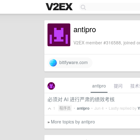
antipro
V2EX member #316588, joined on
bitifyware.com
antipro
提问
技术
必须对 AI 进行严肃的绩效考核
1
程序员
•
antipro
•
Jun 4
• Lastly replied by
Y
More topics by antipro
»