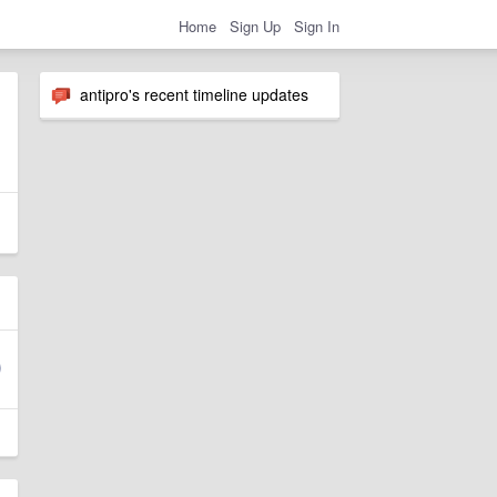
Home
Sign Up
Sign In
antipro's recent timeline updates