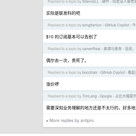
Replied to a topic by
SilenceLL
硬件
站里没人看老
›
›
实际是联发科的吧
Replied to a topic by
songtianlun
GitHub Copilot
今
›
›
$10 的订阅基本可以告别了
Replied to a topic by
carverReal
美酒与美食
话说，
›
›
偶尔去一次，贵死了。
Replied to a topic by
bocchiair
GitHub Copilot
看起来
›
›
涨价啰
Replied to a topic by
TimLang
Google
占比大幅提升
›
›
需要深刻业务理解的地方还是不太行的，好多地
More replies by antipro
»