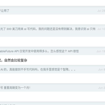
不让用了
Jul 2
光了 300 美刀用来 ai 写代码，我的问题还是没有得到解决，我意识到 ai 只有
Jul 1
letableFuture API 日常开发中使用得多么，怎么感觉这个 API 很怪
Jun 1
一起，自然会比较复杂
 AI 的，真能做到不手写代码吗，在我手里感觉是个智障。。。
Jun 
费账号 重置周期变为一个月！
Jun 