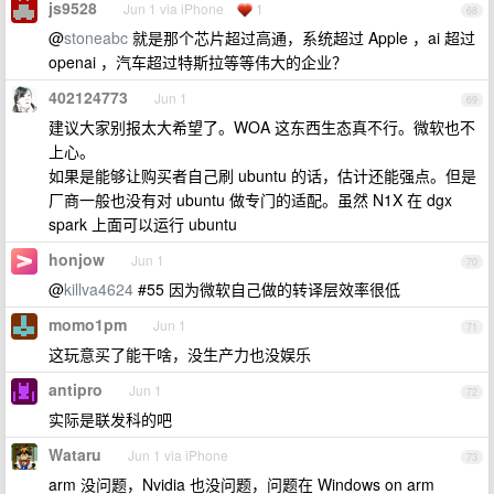
js9528
Jun 1 via iPhone
1
68
@
stoneabc
就是那个芯片超过高通，系统超过 Apple ，ai 超过
openai ，汽车超过特斯拉等等伟大的企业？
402124773
Jun 1
69
建议大家别报太大希望了。WOA 这东西生态真不行。微软也不
上心。
如果是能够让购买者自己刷 ubuntu 的话，估计还能强点。但是
厂商一般也没有对 ubuntu 做专门的适配。虽然 N1X 在 dgx
spark 上面可以运行 ubuntu
honjow
Jun 1
70
@
killva4624
#55 因为微软自己做的转译层效率很低
momo1pm
Jun 1
71
这玩意买了能干啥，没生产力也没娱乐
antipro
Jun 1
72
实际是联发科的吧
Wataru
Jun 1 via iPhone
73
arm 没问题，Nvidia 也没问题，问题在 Windows on arm