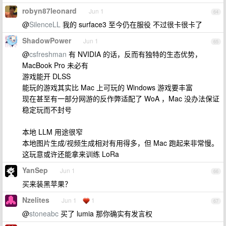
robyn87leonard
Jun 1
64
@
SilenceLL
我的 surface3 至今仍在服役 不过很卡很卡了
ShadowPower
Jun 1
65
@
csfreshman
有 NVIDIA 的话，反而有独特的生态优势，
MacBook Pro 未必有
游戏能开 DLSS
能玩的游戏其实比 Mac 上可玩的 Windows 游戏要丰富
现在甚至有一部分网游的反作弊适配了 WoA ，Mac 没办法保证
稳定玩而不封号
本地 LLM 用途很窄
本地图片生成/视频生成相对有用得多，但 Mac 跑起来非常慢。
这玩意或许还能拿来训练 LoRa
YanSep
Jun 1
66
买来装黑苹果？
Nzelites
Jun 1
1
67
@
stoneabc
买了 lumia 那你确实有发言权