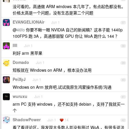
没可看的，高通做 ARM windows 本几年了，有点起色都没有。
价格太高是一个问题，没有生态是第二个问题
EVANGELIONAir
Jun 1
37
@
46fo
你要不瞅一眼 NVIDIA 自己的新闻稿？这本子能 1440p
100FPS 跑 3A ，高通那弱智 GPU 你让 WoA 跑什么 144 ？
IlIl
Jun 1
38
利好 arm 黑苹果
Domado
Jun 1
39
短板就在 Windows on ARM ，根本没办法用
PeiXyJ
Jun 1
40
Windows on Arm 放弃吧,试试我原生鸿蒙操作系统/沟通
wuruxu
Jun 1
41
arm PC 支持 windows ，还不如支持 debian ，支持了我就买一
个
ShadowPower
Jun 1
14
42
看了看评论区，我发现大多数人并没有用过 WoA ，有很多说法