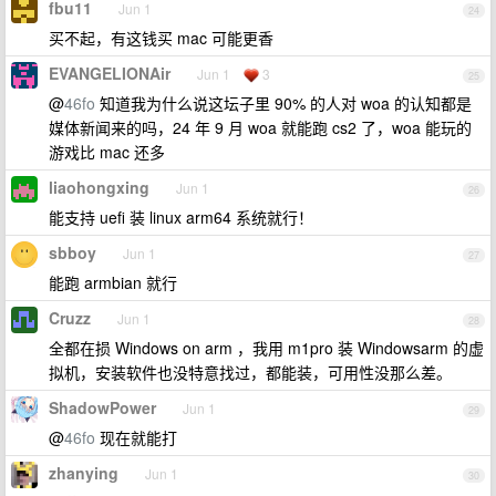
fbu11
Jun 1
24
买不起，有这钱买 mac 可能更香
EVANGELIONAir
Jun 1
3
25
@
46fo
知道我为什么说这坛子里 90% 的人对 woa 的认知都是
媒体新闻来的吗，24 年 9 月 woa 就能跑 cs2 了，woa 能玩的
游戏比 mac 还多
liaohongxing
Jun 1
26
能支持 uefi 装 linux arm64 系统就行！
sbboy
Jun 1
27
能跑 armbian 就行
Cruzz
Jun 1
28
全都在损 Windows on arm ，我用 m1pro 装 Windowsarm 的虚
拟机，安装软件也没特意找过，都能装，可用性没那么差。
ShadowPower
Jun 1
29
@
46fo
现在就能打
zhanying
Jun 1
30