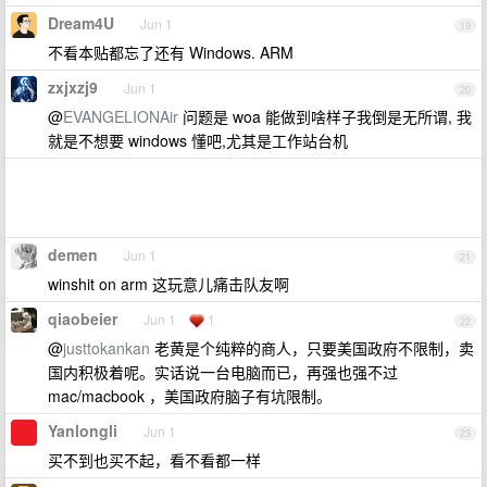
Dream4U
Jun 1
19
不看本贴都忘了还有 Windows. ARM
zxjxzj9
Jun 1
20
@
EVANGELIONAir
问题是 woa 能做到啥样子我倒是无所谓, 我
就是不想要 windows 懂吧,尤其是工作站台机
demen
Jun 1
21
winshit on arm 这玩意儿痛击队友啊
qiaobeier
Jun 1
1
22
@
justtokankan
老黄是个纯粹的商人，只要美国政府不限制，卖
国内积极着呢。实话说一台电脑而已，再强也强不过
mac/macbook ，美国政府脑子有坑限制。
Yanlongli
Jun 1
23
买不到也买不起，看不看都一样