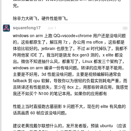
完。
除非力大砖飞，硬件性能带飞。
squarefong17
Jun 1
59
windows on arm 上跑 QQ+vscode+chrome 用户还是没啥问题
的，这些都原生了，解压用 7z ，办公用 ms office ，这些都是
体验比较好的。jetbrain 也原生了，不过 ai 时代掉队了，我都不
咋用他家 IDE 了。我当时是骁龙 8cx gen3 测的，x elite 都没
出。微信不知道抽什么风，都重写了，Linux 都发三个架构了，
windows on arm 编译一份有啥问题。转译的应用不是不能用，
主要是不好用，3d 性能没啥问题，主要是视频编解码通常会
fallback 到 cpu 软解，导致你以为很轻的负载实则耗电严重，而
且转译还有性能损失，至少在 8cx 上，用那些转译应用，我感觉
我还不如买个 N100 的笔记本用。如果你的应用都有
性能上当时直接跑古墓丽影 9 问题不大，现在的 elite 有风扇的
话高画质 60 帧应该没啥问题。
建议老黄找戴尔联想什么的，发开发者版，预装 ubuntu （应该