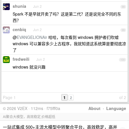
shunia
Jun 2
98
Spark 不是早就开卖了吗？这是第二代？还是说完全不同的东
西？
cenbiq
Jun 2
99
@
EVANGELIONAir
哈哈，每次看到 windows 拥护者们吹嘘
windows 可以兼容多少上古程序，我就知道这系统算是要彻底凉
了
fredweili
Jun 2
100
windows 就没兴趣
Page 1
1
of 2
2
© 2026 V2EX · 112ms · f75fff0a
About
·
Language
AI聚合大模型，高效稳定,价格超低
一站式集成 500+主流大模型中转聚合平台，高效稳定，高并