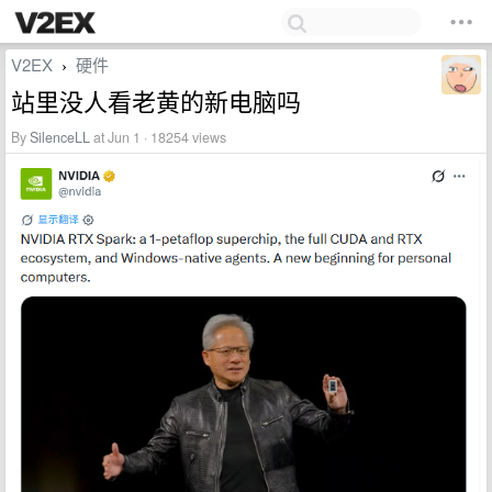
V2EX
硬件
›
站里没人看老黄的新电脑吗
By
SilenceLL
at Jun 1 · 18254 views