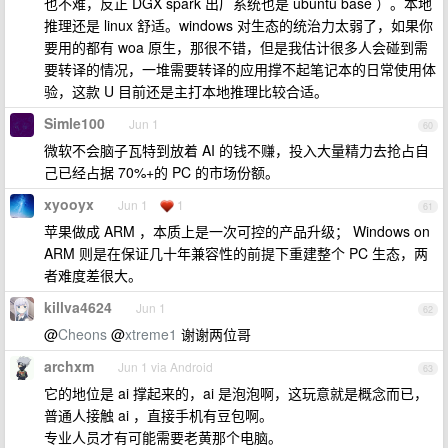
也不难，反正 DGX spark 出厂系统也是 ubuntu base ）。本地
推理还是 linux 舒适。windows 对生态的统治力太弱了，如果你
要用的都有 woa 原生，那很不错，但是我估计很多人会碰到需
要转译的情况，一堆需要转译的应用撑不起笔记本的日常使用体
验，这款 U 目前还是主打本地推理比较合适。
Simle100
Jun 1
60
微软不会脑子瓦特到放着 AI 的钱不赚，投入大量精力去抢占自
己已经占据 70%+的 PC 的市场份额。
xyooyx
Jun 1
1
61
苹果做成 ARM ，本质上是一次可控的产品升级； Windows on
ARM 则是在保证几十年兼容性的前提下重建整个 PC 生态，两
者难度差很大。
killva4624
Jun 1
62
@
Cheons
@
xtreme1
谢谢两位哥
archxm
Jun 1 via Android
63
它的地位是 ai 撑起来的，ai 是泡泡啊，这玩意就是概念而已，
普通人接触 ai ，直接手机有豆包啊。
专业人员才有可能需要老黄那个电脑。