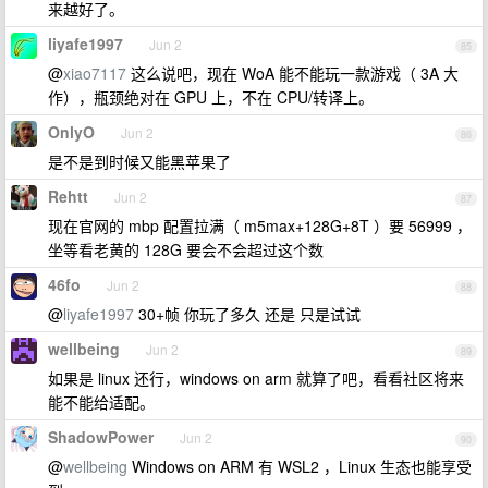
来越好了。
liyafe1997
Jun 2
85
@
xiao7117
这么说吧，现在 WoA 能不能玩一款游戏（ 3A 大
作），瓶颈绝对在 GPU 上，不在 CPU/转译上。
OnlyO
Jun 2
86
是不是到时候又能黑苹果了
Rehtt
Jun 2
87
现在官网的 mbp 配置拉满（ m5max+128G+8T ）要 56999 ，
坐等看老黄的 128G 要会不会超过这个数
46fo
Jun 2
88
@
liyafe1997
30+帧 你玩了多久 还是 只是试试
wellbeing
Jun 2
89
如果是 linux 还行，windows on arm 就算了吧，看看社区将来
能不能给适配。
ShadowPower
Jun 2
90
@
wellbeing
Windows on ARM 有 WSL2 ，Linux 生态也能享受