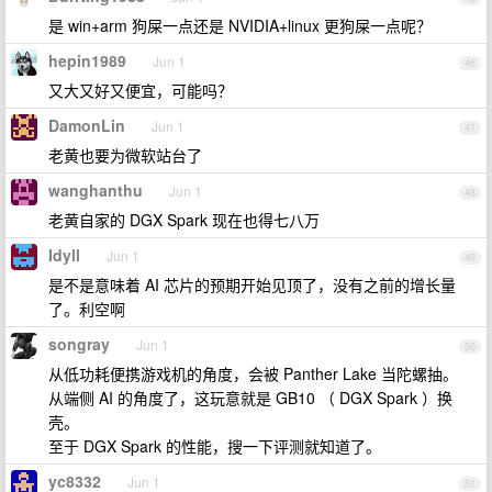
是 win+arm 狗屎一点还是 NVIDIA+linux 更狗屎一点呢？
hepin1989
Jun 1
46
又大又好又便宜，可能吗？
DamonLin
Jun 1
47
老黄也要为微软站台了
wanghanthu
Jun 1
48
老黄自家的 DGX Spark 现在也得七八万
Idyll
Jun 1
49
是不是意味着 AI 芯片的预期开始见顶了，没有之前的增长量
了。利空啊
songray
Jun 1
50
从低功耗便携游戏机的角度，会被 Panther Lake 当陀螺抽。
从端侧 AI 的角度了，这玩意就是 GB10 （ DGX Spark ）换
壳。
至于 DGX Spark 的性能，搜一下评测就知道了。
yc8332
Jun 1
51