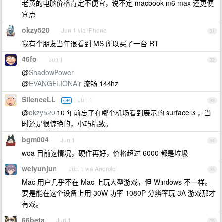
老黄的电脑价格肯定不便宜，说不定 macbook m6 max 还更便
宜点
okzy520
Jun 1 via iPhone
31
我有个朋友当年很看到 MS 所以买了一台 RT
46fo
Jun 1
32
@
ShadowPower
@
EVANGELIONAir
流畅 144hz
SilenceLL
Jun 1
OP
33
@
okzy520
10 年前忘了在哪个机场看到展示的 surface 3 ，当
时还是很惊艳的，小巧精致。
bgm004
Jun 1
34
woa 目前这情况，硬件再好，价格超过 6000 都是垃圾
weiyunjun
Jun 1 via Android
35
Mac 用户几乎不在 Mac 上玩大型游戏，但 Windows 不一样。
要是能在这个设备上用 30W 功率 1080P 分辨率玩 3A 游戏那才
有戏。
66beta
Jun 1
36