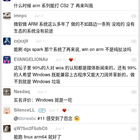
什么时候 arm 系列能打 CS2 了 再来叫我
imnpc
Jun 1
13
微软做 ARM 系统这么多年了 做的不如路边一条狗 没戏的 没有
生态的系统没有前途
zxjxzj9
Jun 1
14
能刷 dgx spark 那个系统了再来说, win on arm 不是纯扯淡吗
EVANGELIONAir
Jun 1
8
15
这坛子里 90%的人对 woa 的认知都是媒体新闻来的，还有 99%
的人希望 Windows 既能兼容上古程序又能大刀阔斧革新的，做
不到就是 Windows 垃圾
Nasdaq
Jun 1
16
实名评价：Windows 就是一坨
SilenceLL
Jun 1
1
OP
17
@
stoneabc
#11 感受到了怨念
qW7bo2FbzbC0
Jun 1
18
能跑 linux arm64 就好了