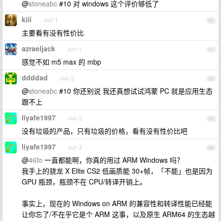
@
stoneabc
#10 对 windows 这个评价够低了
kiii
Jun 1
80
主要看有没有性价比
azraeljack
Jun 1
81
感觉不如 m5 max 的 mbp
ddddad
Jun 2
82
@
stoneabc
#10 你还别说 我还真想试试鸿蒙 PC 就是应用生态
跟不上
liyafe1997
Jun 2
83
没有垃圾的产品，只有垃圾的价格，看有没有性价比吧
liyafe1997
Jun 2
84
@
46fo
一直都能啊，你真的用过 ARM Windows 吗？
我手上的骁龙 X Elite CS2 低画质能 30+帧，「不能」也是因为
GPU 瓶颈，瓶颈不在 CPU/转译开销上。
事实上，现在的 Windows on ARM 的兼容性和转译性能已经能
让你忘了/不在乎它是个 ARM 这事，以及原生 ARM64 的生态越