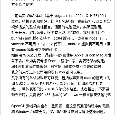
并不符合现状。
目前真实 WoA 体验（基于 yoga air 14s 2024, X1E 78100 ）：
续航、待机表现都很好，比 M1 MBA 强，桌面待机和网页浏览/
视频播放的整机功耗相当，但因为电池更大，实际更耐用。
对于开发、游戏场景，很少有不能用的软件。我只找到几个：
bun win arm 版不支持 ffi （ x64 版可以，或者用 node.js ）、
vmware 不可用（ hyper-v 代替）、android 虚拟机不可用（但
有 mumu 模拟器之类的可用）。
如果用 WSL2 开发，遇到的问题和使用 Apple Silicon Mac 开发
差不多。比如需要考虑 Docker 镜像生态，需要跨架构构建。
x64 应用转译性能很强，日常使用基本感觉不到是转译的。
我之前入职过的公司用的所有 vpn 都可以用。
几乎所有的单机游戏都可以玩，包括放弃支持 mac 的游戏（例
如 CS2 ）。有反作弊的游戏，部分可玩（比如米哈游的游
戏）。整体表现只比 7840HS 笔记本略差，或者相当。不需要
额外折腾，只需要和 x86 版本的 Windows 一样直接安装运行即
可。
OpenGL 游戏确实会有一些问题，但这是高通驱动程序的问题，
和 Windows/微软无关。NVIDIA GPU 就可以解决这类问题。