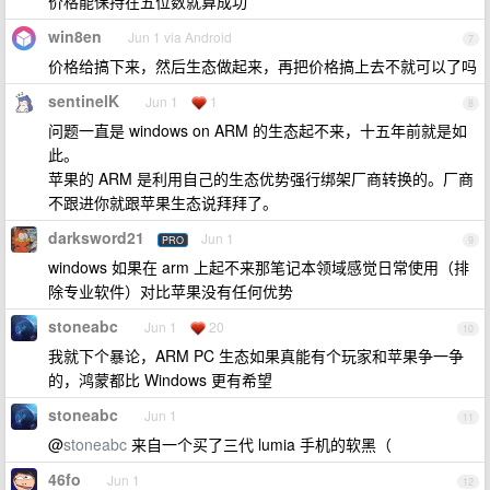
价格能保持在五位数就算成功
win8en
Jun 1 via Android
7
价格给搞下来，然后生态做起来，再把价格搞上去不就可以了吗
sentinelK
Jun 1
1
8
问题一直是 windows on ARM 的生态起不来，十五年前就是如
此。
苹果的 ARM 是利用自己的生态优势强行绑架厂商转换的。厂商
不跟进你就跟苹果生态说拜拜了。
darksword21
Jun 1
PRO
9
windows 如果在 arm 上起不来那笔记本领域感觉日常使用（排
除专业软件）对比苹果没有任何优势
stoneabc
Jun 1
20
10
我就下个暴论，ARM PC 生态如果真能有个玩家和苹果争一争
的，鸿蒙都比 Windows 更有希望
stoneabc
Jun 1
11
@
stoneabc
来自一个买了三代 lumia 手机的软黑（
46fo
Jun 1
12