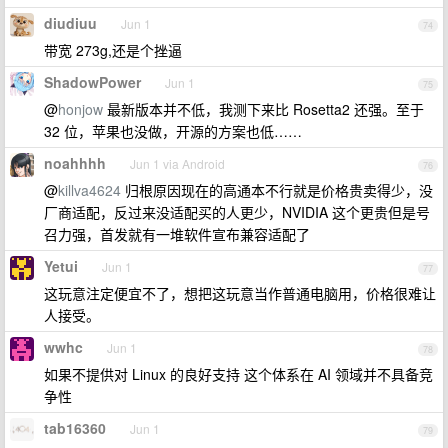
diudiuu
Jun 1
74
带宽 273g,还是个挫逼
ShadowPower
Jun 1
75
@
honjow
最新版本并不低，我测下来比 Rosetta2 还强。至于
32 位，苹果也没做，开源的方案也低……
noahhhh
Jun 1 via Android
76
@
killva4624
归根原因现在的高通本不行就是价格贵卖得少，没
厂商适配，反过来没适配买的人更少，NVIDIA 这个更贵但是号
召力强，首发就有一堆软件宣布兼容适配了
Yetui
Jun 1
77
这玩意注定便宜不了，想把这玩意当作普通电脑用，价格很难让
人接受。
wwhc
Jun 1
78
如果不提供对 Linux 的良好支持 这个体系在 AI 领域并不具备竞
争性
tab16360
Jun 1
79