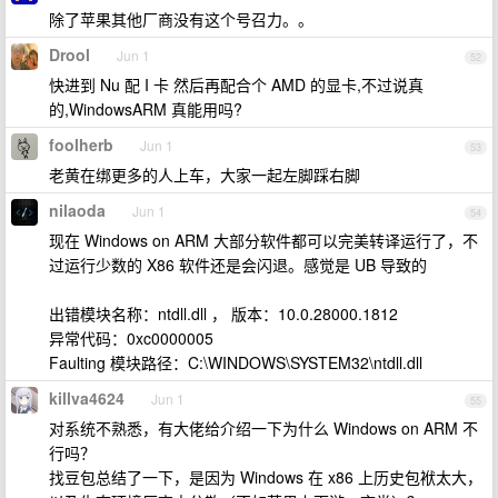
除了苹果其他厂商没有这个号召力。。
Drool
Jun 1
52
快进到 Nu 配 I 卡 然后再配合个 AMD 的显卡,不过说真
的,WindowsARM 真能用吗?
foolherb
Jun 1
53
老黄在绑更多的人上车，大家一起左脚踩右脚
nilaoda
Jun 1
54
现在 Windows on ARM 大部分软件都可以完美转译运行了，不
过运行少数的 X86 软件还是会闪退。感觉是 UB 导致的
出错模块名称：ntdll.dll ， 版本：10.0.28000.1812
异常代码：0xc0000005
Faulting 模块路径：C:\WINDOWS\SYSTEM32\ntdll.dll
killva4624
Jun 1
55
对系统不熟悉，有大佬给介绍一下为什么 Windows on ARM 不
行吗？
找豆包总结了一下，是因为 Windows 在 x86 上历史包袱太大，