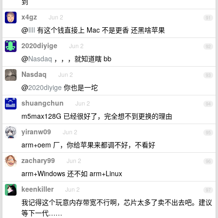
到
x4gz
Jun 2
91
@
IlIl
有这个钱直接上 Mac 不是更香 还黑啥苹果
2020diyige
Jun 2
92
@
Nasdaq
，，，就知道瞎 bb
Nasdaq
Jun 2
93
@
2020diyige
你也是一坨
shuangchun
Jun 2
94
m5max128G 已经很好了，完全想不到更换的理由
yiranw09
Jun 2
95
arm+oem 厂，你给苹果来都调不好，不看好
zachary99
Jun 2
96
arm+Windows 还不如 arm+Linux
keenkiller
Jun 2
97
我记得这个玩意内存带宽不行啊，芯片太多了卖不出去吧。建议
等下一代……