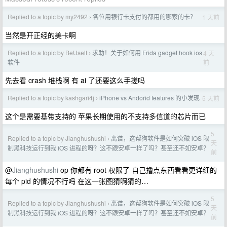
Replied to a topic by my2492
各位用银行卡支付的都用的哪家的卡？
1 天前
›
当然是开正经的美卡啊
Replied to a topic by BeUself
求助！关于如何用 Frida gadget hook ios
4 天
›
前
软件
先去看 crash 堆栈啊 有 ai 了还要这么手搓吗
Replied to a topic by kashgari4j
iPhone vs Andorid features 的小发现
5 天前
›
这个是需要基带支持的 苹果长期使用的不支持多信道的芯片而已
5
Replied to a topic by Jianghushushi
离谱，这帮狗软件是如何突破 iOS 限
›
天
制黑科技运行到我 iOS 进程的呀？这不跟安卓一样了吗？甚至还不如安卓？
前
@
Jianghushushi
op 你都有 root 权限了 自己撸点东西看看更详细的
每个 pid 的情况不行吗 在这一张图猜啊猜的…
5
Replied to a topic by Jianghushushi
离谱，这帮狗软件是如何突破 iOS 限
›
天
制黑科技运行到我 iOS 进程的呀？这不跟安卓一样了吗？甚至还不如安卓？
前