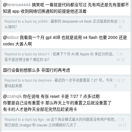
@
terence4444
搞笑呢 一看就是代码都没写过 先有鸡还是先有蛋都不
知道 app 收到网络切换通知的前提是他还活着
Replied to a topic by jxl594
最新的 deepseek-v4-flash 正式版真的有这
5 天
›
前
么强吗？
@
stdout
我看我一个月 gpt 40B 也就是说用 v4 flash 也要 2000 还是
codex 大善人啊
Replied to a topic by bbxx11
如果下个月 AI 按 Apple ID 来区分的话，
7 月
›
30 日
是不是还得注册个港区的 iD？
国行设备别想那么多 非国行的再考虑
Replied to a topic by deplives
最近的一次手动重置是 7.27 号，今天
7 月 27
›
日
要站起来蹬
@
zzahsjlk
你在说啥 有张 reset 卡是 7/27 7 点多过期
你要是自己没有重置卡 那么昨天上午的重置之后就没重置了
有卡的人才是昨天全部花完然后赶紧用卡
Replied to a topic by ttgo
ai 这个商业模式最大的问题是没有用户粘性，
7 月
›
26 日
我已经在 chatgpt 和 claude 之间横跳好几次了