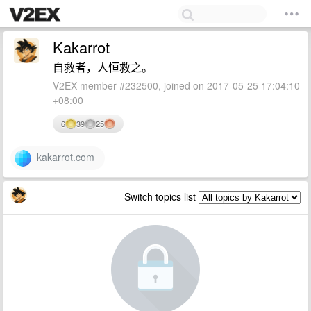
Kakarrot
自救者，人恒救之。
V2EX member #232500, joined on 2017-05-25 17:04:10
+08:00
6
39
25
kakarrot.com
Switch topics list