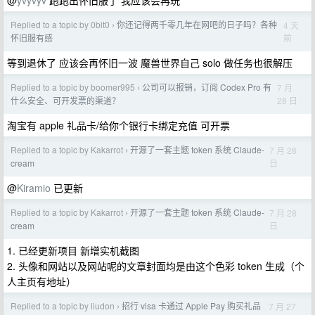
@
yvyvyv
跑跑出怀旧服了 我应该会再玩
Replied to a topic by 0bit0
你还记得两千零几年在网吧的日子吗？各种
4 天
›
前
怀旧服有感
等到退休了 应该会再怀旧一波 魔兽世界自己 solo 做任务也很解压
Replied to a topic by boomer995
公司可以报销，订阅 Codex Pro 有
7 月
›
28 日
什么安全、可开发票的渠道？
淘宝有 apple 礼品卡/给你个银行卡绑定充值 可开票
Replied to a topic by Kakarrot
开源了一套主题 token 系统 Claude-
7 月 28
›
日
cream
@
Kiramio
已更新
Replied to a topic by Kakarrot
开源了一套主题 token 系统 Claude-
7 月 28
›
日
cream
1. 已经更新项目 新增实机截图
2. 头像和网站以及网站呢的文章封面均是由这个色彩 token 生成（个
人主页有地址）
Replied to a topic by liudon
招行 visa 卡通过 Apple Pay 购买礼品
7 月 27
›