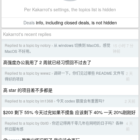
Per Kakarrot's settings, the topics list is hidden
Deals
info, including closed deals, is not hidden
Kakarrot's recent replies
Replied to a topic by notcry
从 windows 切换到 MacOS，感觉
15 小时 7 分
›
钟前
MacOS 不好用。
高强度办公我用了 2 周就已经习惯回不过去了
Replied to a topic by wwwz
调研一下，你们见过哪些 README 文件写
2 天
›
前
得好的项目
高 star 的项目差不多都是
Replied to a topic by lm1368
今天 codex 额度会有重置吗?
2 天前
›
$200 剩下 55% 今天过完如果不摸鱼 应该剩下 40% 一天 20%刚刚好
Replied to a topic by 0bit0
你还记得两千零几年在网吧的日子吗？各种
4 天
›
前
怀旧服有感