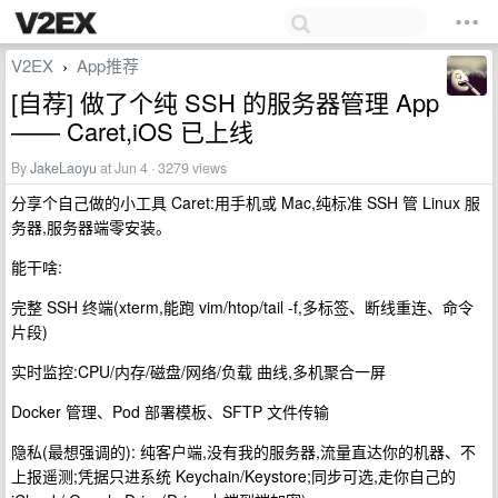
V2EX
App推荐
›
[自荐] 做了个纯 SSH 的服务器管理 App
—— Caret,iOS 已上线
By
JakeLaoyu
at Jun 4 · 3279 views
分享个自己做的小工具 Caret:用手机或 Mac,纯标准 SSH 管 Linux 服
务器,服务器端零安装。
能干啥:
完整 SSH 终端(xterm,能跑 vim/htop/tail -f,多标签、断线重连、命令
片段)
实时监控:CPU/内存/磁盘/网络/负载 曲线,多机聚合一屏
Docker 管理、Pod 部署模板、SFTP 文件传输
隐私(最想强调的): 纯客户端,没有我的服务器,流量直达你的机器、不
上报遥测;凭据只进系统 Keychain/Keystore;同步可选,走你自己的