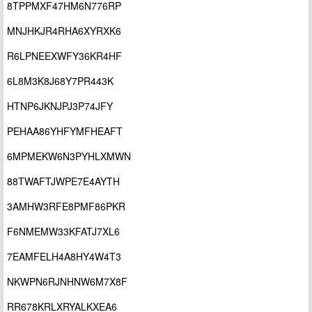
8TPPMXF47HM6N776RP
MNJHKJR4RHA6XYRXK6
R6LPNEEXWFY36KR4HF
6L8M3K8J68Y7PR443K
HTNP6JKNJPJ3P74JFY
PEHAA86YHFYMFHEAFT
6MPMEKW6N3PYHLXMWN
88TWAFTJWPE7E4AYTH
3AMHW3RFE8PMF86PKR
F6NMEMW33KFATJ7XL6
7EAMFELH4A8HY4W4T3
NKWPN6RJNHNW6M7X8F
RR678KRLXRYALKXEA6