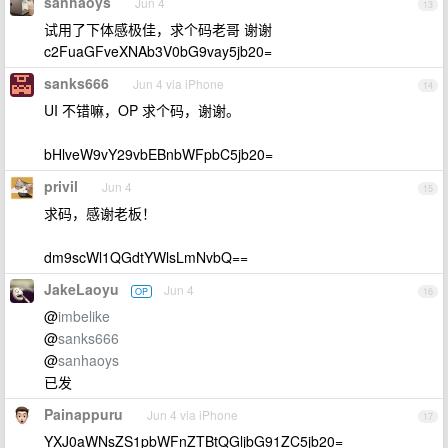
sanhaoys
Jun 4
13
试用了下体感极佳，求个码老哥 谢谢
c2FuaGFveXNAb3V0bG9vay5jb20=
sanks666
Jun 4 via iPhone
14
UI 不错嘛，OP 求个码，谢谢。
bHlveW9vY29vbEBnbWFpbC5jb20=
privil
Jun 4
15
求码，感谢老板！
dm9scWl1QGdtYWlsLmNvbQ==
JakeLaoyu
Jun 4
OP
16
@
imbelike
@
sanks666
@
sanhaoys
已发
Painappuru
Jun 4 via iPhone
17
YXJ0aWNsZS1pbWFnZTBtQGljbG91ZC5jb20=