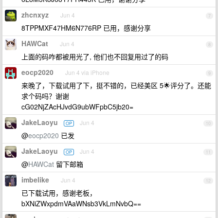
zhcnxyz
Jun 4
7
8TPPMXF47HM6N776RP 已用，感谢分享
HAWCat
Jun 4
8
上面的码咋都被用光了, 他们也不回复用过了的码
eocp2020
Jun 4 via iPhone
9
来晚了，下载试用了下，挺不错的，已经美区 5🌟评分了。还能
求个码吗？谢谢
cG02NjZAcHJvdG9ubWFpbC5jb20=
JakeLaoyu
Jun 4
OP
10
@
eocp2020
已发
JakeLaoyu
Jun 4
OP
11
@
HAWCat
留下邮箱
imbelike
Jun 4
12
已下载试用，感谢老板，
bXNiZWxpdmVAaWNsb3VkLmNvbQ==