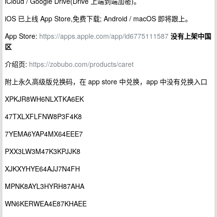
iCloud / Google Drive(Drive 上端到端加密)。
iOS 已上线 App Store,免费下载; Android / macOS 即将跟上。
App Store:
https://apps.apple.com/app/id6775111587
没有上架中国
区
介绍页:
https://zobubo.com/products/caret
附上永久高级版兑换码，在 app store 中兑换，app 中没有兑换入口
XPKJR8WH6NLXTKA6EK
47TXLXFLFNW8P3F4K8
7YEMA6YAP4MX64EEE7
PXX3LW3M47K3KPJJK8
XJKXYHYE64AJJ7N4FH
MPNK8AYL3HYRH87AHA
WN6KERWEA4E87KHAEE