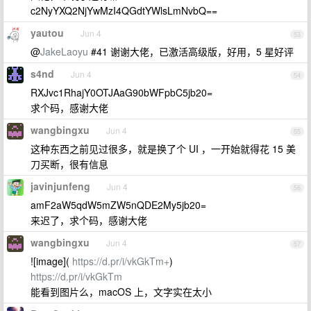
c2NyYXQ2NjYwMzI4QGdtYWlsLmNvbQ==
yautou
Jun 4
53
@
JakeLaoyu
#41 谢谢大佬，已激活高级版，好用，5 星好评
s4nd
Jun 4
54
RXJvc1RhajY0OTJAaG90bWFpbC5jb20=
求个码，感谢大佬
wangbingxu
Jun 4
55
这种东西之前见过很多，就是换了个 UI ，一开始就得花 15 美
刀买断，很有信息
javinjunfeng
Jun 4
56
amF2aW5qdW5mZW5nQDE2My5jb20=
来迟了，求个码，感谢大佬
wangbingxu
Jun 4
57
![image](
https://d.pr/i/vkGkTm+
)
https://d.pr/i/vkGkTm
能看到图片么，macOS 上，文字实在太小