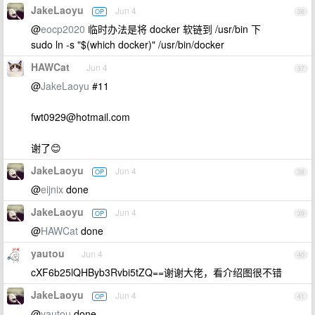
JakeLaoyu
Jun 4
OP
36
@
eocp2020
临时办法是将 docker 软链到 /usr/bin 下
sudo ln -s "$(which docker)" /usr/bin/docker
HAWCat
Jun 4
37
@
JakeLaoyu
#11
fwt0929@hotmail.com
谢了😊
JakeLaoyu
Jun 4
OP
38
@
eijnix
done
JakeLaoyu
Jun 4
OP
39
@
HAWCat
done
yautou
Jun 4
40
cXF6b25lQHByb3Rvbi5tZQ==谢谢大佬，看介绍图很不错
JakeLaoyu
Jun 4
OP
41
@
yautou
done