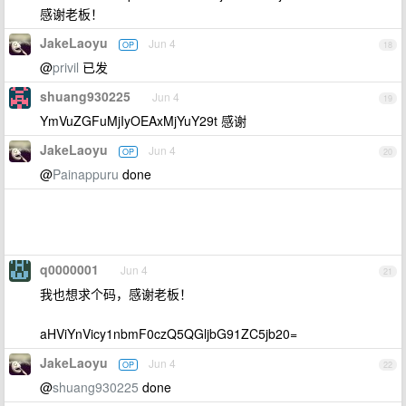
感谢老板！
JakeLaoyu
Jun 4
OP
18
@
privil
已发
shuang930225
Jun 4
19
YmVuZGFuMjIyOEAxMjYuY29t 感谢
JakeLaoyu
Jun 4
OP
20
@
Painappuru
done
q0000001
Jun 4
21
我也想求个码，感谢老板！
aHViYnVicy1nbmF0czQ5QGljbG91ZC5jb20=
JakeLaoyu
Jun 4
OP
22
@
shuang930225
done