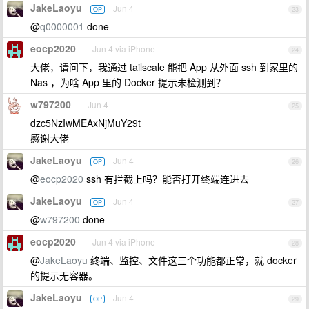
JakeLaoyu
Jun 4
OP
23
@
q0000001
done
eocp2020
Jun 4 via iPhone
24
大佬，请问下，我通过 tailscale 能把 App 从外面 ssh 到家里的
Nas ，为啥 App 里的 Docker 提示未检测到？
w797200
Jun 4
25
dzc5NzIwMEAxNjMuY29t
感谢大佬
JakeLaoyu
Jun 4
OP
26
@
eocp2020
ssh 有拦截上吗？能否打开终端连进去
JakeLaoyu
Jun 4
OP
27
@
w797200
done
eocp2020
Jun 4 via iPhone
28
@
JakeLaoyu
终端、监控、文件这三个功能都正常，就 docker
的提示无容器。
JakeLaoyu
Jun 4
OP
29