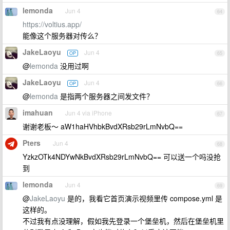
lemonda
Jun 4
64
https://voltius.app/
能像这个服务器对传么？
JakeLaoyu
Jun 4
OP
65
@
lemonda
没用过啊
JakeLaoyu
Jun 4
OP
66
@
lemonda
是指两个服务器之间发文件？
imahuan
Jun 4 via iPhone
67
谢谢老板～ aW1haHVhbkBvdXRsb29rLmNvbQ==
Pters
Jun 4
68
YzkzOTk4NDYwNkBvdXRsb29rLmNvbQ== 可以送一个吗没抢
到
lemonda
Jun 4
69
@
JakeLaoyu
是的，我看它首页演示视频里传 compose.yml 是
这样的。
不过我有点没理解，假如我先登录一个堡垒机，然后在堡垒机里