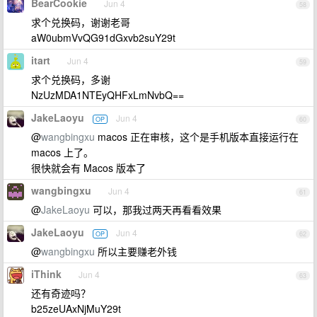
BearCookie
Jun 4
58
求个兑换码，谢谢老哥
aW0ubmVvQG91dGxvb2suY29t
itart
Jun 4
59
求个兑换码，多谢
NzUzMDA1NTEyQHFxLmNvbQ==
JakeLaoyu
Jun 4
OP
60
@
wangbingxu
macos 正在审核，这个是手机版本直接运行在
macos 上了。
很快就会有 Macos 版本了
wangbingxu
Jun 4
61
@
JakeLaoyu
可以，那我过两天再看看效果
JakeLaoyu
Jun 4
OP
62
@
wangbingxu
所以主要赚老外钱
iThink
Jun 4
63
还有奇迹吗？
b25zeUAxNjMuY29t