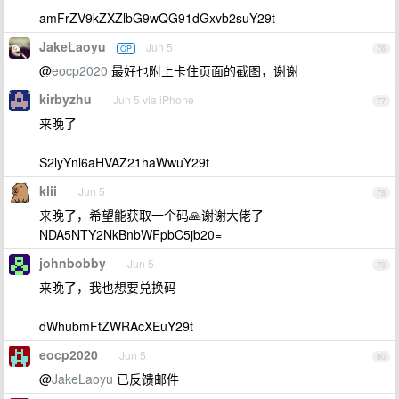
amFrZV9kZXZlbG9wQG91dGxvb2suY29t
JakeLaoyu
Jun 5
OP
76
@
eocp2020
最好也附上卡住页面的截图，谢谢
kirbyzhu
Jun 5 via iPhone
77
来晚了
S2lyYnl6aHVAZ21haWwuY29t
klii
Jun 5
78
来晚了，希望能获取一个码🙏谢谢大佬了
NDA5NTY2NkBnbWFpbC5jb20=
johnbobby
Jun 5
79
来晚了，我也想要兑换码
dWhubmFtZWRAcXEuY29t
eocp2020
Jun 5
80
@
JakeLaoyu
已反馈邮件