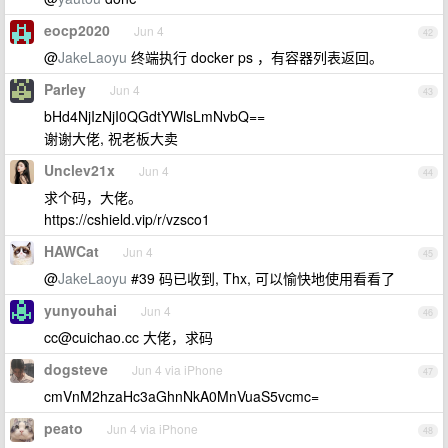
eocp2020
Jun 4
42
@
JakeLaoyu
终端执行 docker ps ，有容器列表返回。
Parley
Jun 4
43
bHd4NjIzNjI0QGdtYWlsLmNvbQ==
谢谢大佬, 祝老板大卖
Unclev21x
Jun 4
44
求个码，大佬。
https://cshield.vip/r/vzsco1
HAWCat
Jun 4
45
@
JakeLaoyu
#39 码已收到, Thx, 可以愉快地使用看看了
yunyouhai
Jun 4
46
cc@cuichao.cc
大佬，求码
dogsteve
Jun 4 via iPhone
47
cmVnM2hzaHc3aGhnNkA0MnVuaS5vcmc=
peato
Jun 4 via iPhone
48