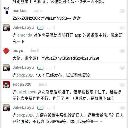
分别登录上 A 和 B ，它也能对传么？似乎应该不能。
markss
Jun 4
70
Z2xxZGNzQGdtYWlsLmNvbQ== 谢谢
JakeLaoyu
Jun 5
OP
71
@
lemonda
对传需要借助当前打开 app 的设备做中转，我来研
究一下
iiioyo
Jun 5
72
大佬，求个码！ YW5sZXhvQG91dGxvb2suY29t
JakeLaoyu
Jun 5
OP
73
@
eocp2020
1.0.1 已经发布，试试看修复没
eocp2020
Jun 5
74
@
JakeLaoyu
这次修复后能进了，但是被权限卡住了，我按提
示的命令操作也不行，也问了 AI （没成功，是群晖 Nas ）
JakeLaoyu
Jun 5
OP
75
@
eocp2020
方便在设置中导出诊断日志，然后发给我吗？日志
已经脱敏，不包含 ip 和密码等，你可以先检查一下