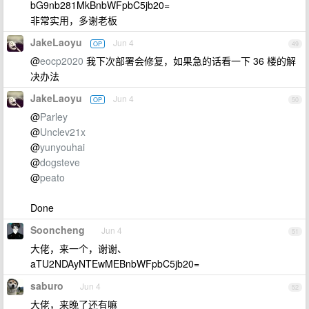
bG9nb281MkBnbWFpbC5jb20=
非常实用，多谢老板
JakeLaoyu
Jun 4
OP
49
@
eocp2020
我下次部署会修复，如果急的话看一下 36 楼的解
决办法
JakeLaoyu
Jun 4
OP
50
@
Parley
@
Unclev21x
@
yunyouhai
@
dogsteve
@
peato
Done
Sooncheng
Jun 4
51
大佬，来一个，谢谢、
aTU2NDAyNTEwMEBnbWFpbC5jb20=
saburo
Jun 4
52
大佬，来晚了还有嘛