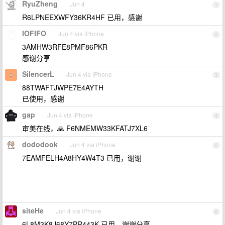
RyuZheng
Jun 4
1
R6LPNEEXWFY36KR4HF 已用，感谢
IOFIFO
Jun 4 via iPhone
2
3AMHW3RFE8PMF86PKR
感谢分享
SilencerL
Jun 4 via iPhone
3
88TWAFTJWPE7E4AYTH
已使用，感谢
gap
Jun 4 via iPhone
4
审美在线，🙏 F6NMEMW33KFATJ7XL6
dododook
Jun 4 via iPhone
5
7EAMFELH4A8HY4W4T3 已用，谢谢
siteHe
Jun 4 via iPhone
6
6L8M3K8J68Y7PR443K 已用，谢谢分享