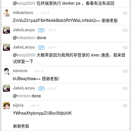
@
eocp2020
在终端里执行 docker ps ，看看有没有返回
mikaelson
Jun 4
30
ZmVuZ21pa2FlbHNvbkBob3RtYWlsLmNvbQ== 谢谢老板
JakeLaoyu
Jun 4
OP
31
@
mikaelson
done
JakeLaoyu
Jun 4
OP
32
@
eocp2020
大概率是因为我用的非登录的 exec 通道，我来尝
试修复一下
miniers
Jun 4
33
bUBsay5taw== 感谢老板!
JakeLaoyu
Jun 4
OP
34
@
miniers
done
eijnix
Jun 4
35
YWhsaXhpbmppZUBxcS5jb20K
谢谢老板