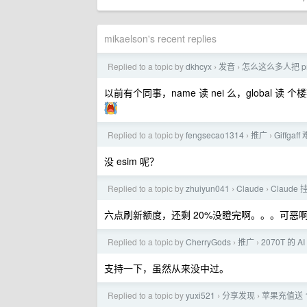
mikaelson's recent replies
Replied to a topic by
dkhcyx
发音
怎么这么多人把 pro
›
›
以前有个同事，name 读 nei 么，global 
Replied to a topic by
fengsecao1314
推广
Giffgaf
›
›
没 esim 呢？
Replied to a topic by
zhuiyun041
Claude
Claude
›
›
六点刷新额度，还剩 20%没瞪完啊。。。可恶
Replied to a topic by
CherryGods
推广
2070T 的 
›
›
支持一下，虽然从来没中过。
Replied to a topic by
yuxi521
分享发现
苹果充值送 
›
›