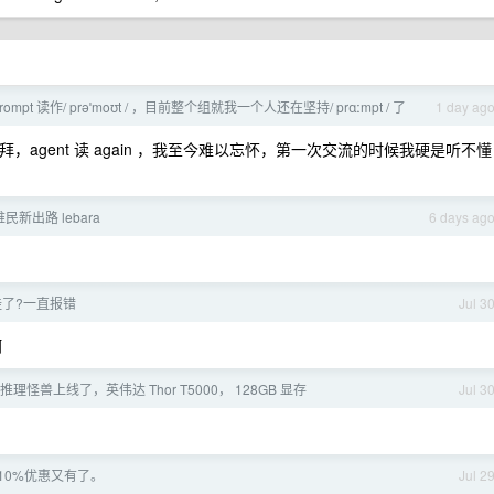
mpt 读作/ prəˈmoʊt / ，目前整个组就我一个人还在坚持/ prɑːmpt / 了
1 day ag
读 个楼拜，agent 读 again ，我至今难以忘怀，第一次交流的时候我硬是听不懂
f 难民新出路 lebara
6 days ag
 挂了?一直报错
Jul 3
啊
AI 推理怪兽上线了，英伟达 Thor T5000， 128GB 显存
Jul 3
10%优惠又有了。
Jul 2