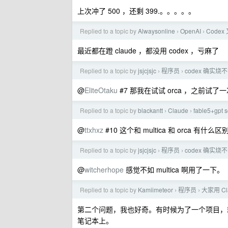
上次冲了 500 ，还剩 399.。。。。。
Replied to a topic by
Alwaysonline
OpenAI
Cod
›
›
最近都在蹬 claude ，都没用 codex ，亏麻了
Replied to a topic by
jsjcjsjc
程序员
codex 确实烧
›
›
@
EliteOtaku
#7 那我在试试 orca ，之前试了
Replied to a topic by
blackantt
Claude
fable5+g
›
›
@
ttxhxz
#10 这个和 multica 和 orca 有什么区
Replied to a topic by
jsjcjsjc
程序员
codex 确实烧
›
›
@
witcherhope
感觉不如 multica 啊用了一下。
Replied to a topic by
Kamiimeteor
程序员
大家用 Cl
›
›
第二个问题，我也好奇。有时候为了一个项目，
笔记本上。