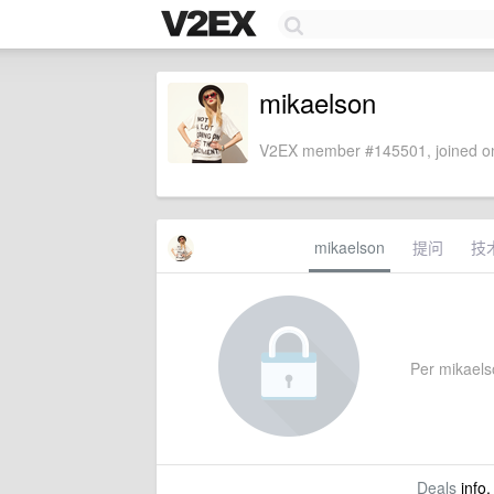
mikaelson
V2EX member #145501, joined on
mikaelson
提问
技
Per mikaelso
Deals
info,