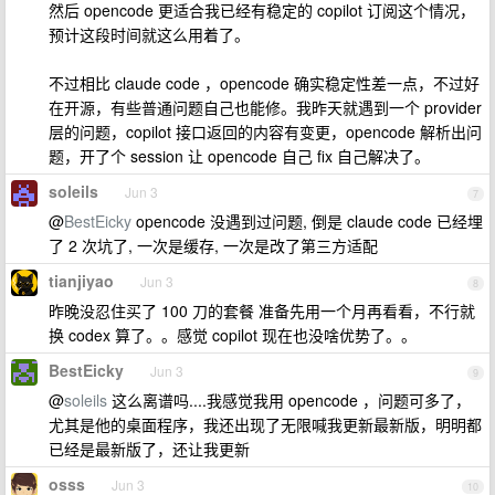
然后 opencode 更适合我已经有稳定的 copilot 订阅这个情况，
预计这段时间就这么用着了。
不过相比 claude code ，opencode 确实稳定性差一点，不过好
在开源，有些普通问题自己也能修。我昨天就遇到一个 provider
层的问题，copilot 接口返回的内容有变更，opencode 解析出问
题，开了个 session 让 opencode 自己 fix 自己解决了。
soleils
Jun 3
7
@
BestEicky
opencode 没遇到过问题, 倒是 claude code 已经埋
了 2 次坑了, 一次是缓存, 一次是改了第三方适配
tianjiyao
Jun 3
8
昨晚没忍住买了 100 刀的套餐 准备先用一个月再看看，不行就
换 codex 算了。。感觉 copilot 现在也没啥优势了。。
BestEicky
Jun 3
9
@
soleils
这么离谱吗....我感觉我用 opencode ，问题可多了，
尤其是他的桌面程序，我还出现了无限喊我更新最新版，明明都
已经是最新版了，还让我更新
osss
Jun 3
10