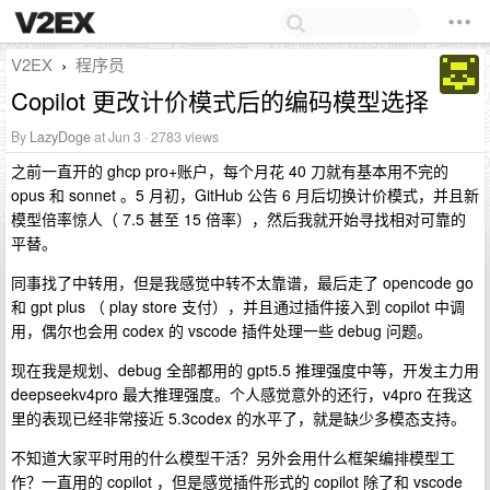
V2EX
程序员
›
Copilot 更改计价模式后的编码模型选择
By
LazyDoge
at Jun 3 · 2783 views
之前一直开的 ghcp pro+账户，每个月花 40 刀就有基本用不完的
opus 和 sonnet 。5 月初，GitHub 公告 6 月后切换计价模式，并且新
模型倍率惊人（ 7.5 甚至 15 倍率），然后我就开始寻找相对可靠的
平替。
同事找了中转用，但是我感觉中转不太靠谱，最后走了 opencode go
和 gpt plus （ play store 支付），并且通过插件接入到 copilot 中调
用，偶尔也会用 codex 的 vscode 插件处理一些 debug 问题。
现在我是规划、debug 全部都用的 gpt5.5 推理强度中等，开发主力用
deepseekv4pro 最大推理强度。个人感觉意外的还行，v4pro 在我这
里的表现已经非常接近 5.3codex 的水平了，就是缺少多模态支持。
不知道大家平时用的什么模型干活？另外会用什么框架编排模型工
作？一直用的 copilot ，但是感觉插件形式的 copilot 除了和 vscode