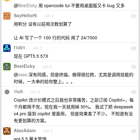
@
BestEicky
用 opencode tui 不要用桌面版又卡 bug 又多
SayHelloHi
Jun 3
11
用积分 没有以前用次数划算了
让 AI 写了一个 100 行的代码 用了 24/7000
f1001
Jun 3
12
现在 GPT5.5 57X
BestEicky
Jun 3
13
@
osss
深有同感，但是终端，做得很拉跨，尤其是调用技能的
时候，一大串的给你整上。。。
1iuh
Jun 3
14
Copilot 改计价模式之后我也非常痛苦，之前订阅 Copilot+，每
个月都用不完，现在我一天就用掉 50%。 我试了把 deepseek
v4 pro 接到 copilot 里面用， 但是效果差了不少。 不知道有没
有更划算的方案。
AlanAdam
Jun 4
15
gpt-5.5 量大管饱