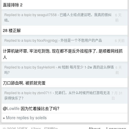
直接排除 2
Replied to a topic by seagull7558
已婚人士给点建议吧，我真的很纠
6 天
›
前
结。
28 楼正解
Replied to a topic by NxxRngjnbgj
外挂是一个不愁用户的产品
6 天前
›
计算机破坏罪, 牢法吃到饱, 现在都不是反外挂程序了, 是顺着网线抓
人
Replied to a topic by SayHelloHi
AI 短剧 每月至少 1-2w 真的这么挣钱
6 天
›
前
吗？
刀口舔血啊, 被抓就完蛋
Replied to a topic by zbm0711
兄弟们，从什么时候开始打游戏无法
7 月 31
›
日
获得快乐了？
@
Lowlife
因为忙着操比去了吗?
More replies by soleils
»
© 2026 V2EX · 13ms · f75fff0a
About
·
Language