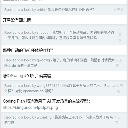
Replied to a topic by erbin
如果是这种情况你们还跑路吗？
2 天前
›
开弓没有回头箭
2
Replied to a topic by shubuqi
我发明了一个情趣用品，男的用的电动的，
›
天
上半身的，怎么才能在国内销售呢，直接咸鱼卖有法律风险吗
前
那种自动的飞机杯体验咋样?
Replied to a topic by qwqqwq
绝了，租的单间不隔音，隔壁有对情侣大
4 天
›
前
晚上 do 听的一清二楚
@
iOSwang
#9 听了 确实騒
Replied to a topic by wang3874149
国家超算平台新出的 Token Plan 怎
6 天
›
前
么样？ 对比 opencode go 如何？
Coding Plan 精选适用于 AI 开发场景的主流模型 :
https://i.imgur.com/lpEIpzv.png
Replied to a topic by wuxinling
最近感情上不开心，前来求教关于相亲
6 天
›
前
的问题