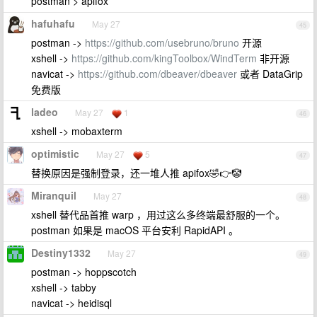
postman > apifox
hafuhafu
May 27
45
postman ->
https://github.com/usebruno/bruno
开源
xshell ->
https://github.com/kingToolbox/WindTerm
非开源
navicat ->
https://github.com/dbeaver/dbeaver
或者 DataGrip
免费版
ladeo
May 27
1
46
xshell -> mobaxterm
optimistic
May 27
5
47
替换原因是强制登录，还一堆人推 apifox🤣👉🤡
Miranquil
May 27
48
xshell 替代品首推 warp ，用过这么多终端最舒服的一个。
postman 如果是 macOS 平台安利 RapidAPI 。
Destiny1332
May 27
49
postman -> hoppscotch
xshell -> tabby
navicat -> heidisql