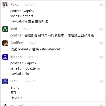
Poko
May 27
70
postman>apifox
xshell>Termora
navicat>lite 或者重置打法
klzd
May 27
71
postman 回退到强制登录前的老版本，然后禁止自动升级
CodFrm
May 27
72
试试 opskat ？替换 xshell/navicat
kfpenn
May 27
73
postman > apifox
xshell > mobaxterm
navicat > lite
SP00F
May 27
74
Bruno
原生
HexHub
auuuny4
May 27
75