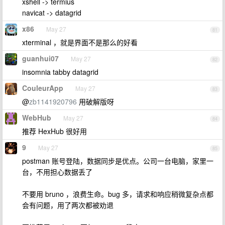
xshell -> termius
navicat -> datagrid
x86
May 27
81
xterminal ，就是界面不是那么的好看
guanhui07
May 27
82
insomnia tabby datagrid
CouleurApp
May 27
83
@
zb1141920796
用破解版呀
WebHub
May 27
84
推荐 HexHub 很好用
9
May 27
85
postman 账号登陆，数据同步是优点。公司一台电脑，家里一
台，不用担心数据丢了
不要用 bruno ，浪费生命。bug 多，请求和响应稍微复杂点都
会有问题，用了两次都被劝退