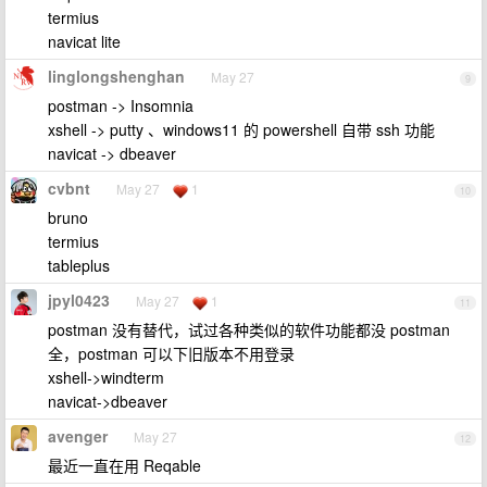
termius
navicat lite
linglongshenghan
May 27
9
postman -> Insomnia
xshell -> putty 、windows11 的 powershell 自带 ssh 功能
navicat -> dbeaver
cvbnt
May 27
1
10
bruno
termius
tableplus
jpyl0423
May 27
1
11
postman 没有替代，试过各种类似的软件功能都没 postman
全，postman 可以下旧版本不用登录
xshell->windterm
navicat->dbeaver
avenger
May 27
12
最近一直在用 Reqable