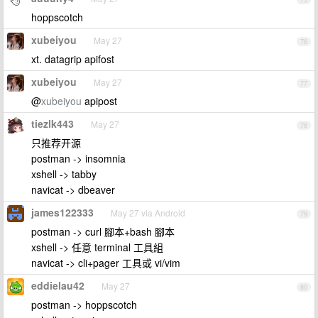
hoppscotch
xubeiyou
May 27
76
xt. datagrip apifost
xubeiyou
May 27
77
@
xubeiyou
apipost
tiezlk443
May 27
78
只推荐开源
postman -> insomnia
xshell -> tabby
navicat -> dbeaver
james122333
May 27 via Android
79
postman -> curl 腳本+bash 腳本
xshell -> 任意 terminal 工具組
navicat -> cli+pager 工具或 vi/vim
eddielau42
May 27
80
postman -> hoppscotch