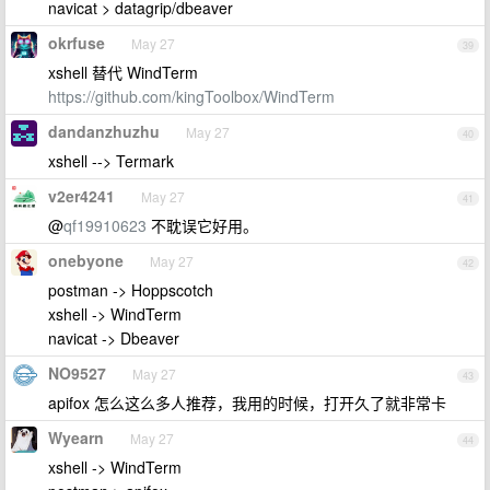
navicat > datagrip/dbeaver
okrfuse
May 27
39
xshell 替代 WindTerm
https://github.com/kingToolbox/WindTerm
dandanzhuzhu
May 27
40
xshell --> Termark
v2er4241
May 27
41
@
qf19910623
不耽误它好用。
onebyone
May 27
42
postman -> Hoppscotch
xshell -> WindTerm
navicat -> Dbeaver
NO9527
May 27
43
apifox 怎么这么多人推荐，我用的时候，打开久了就非常卡
Wyearn
May 27
44
xshell -> WindTerm