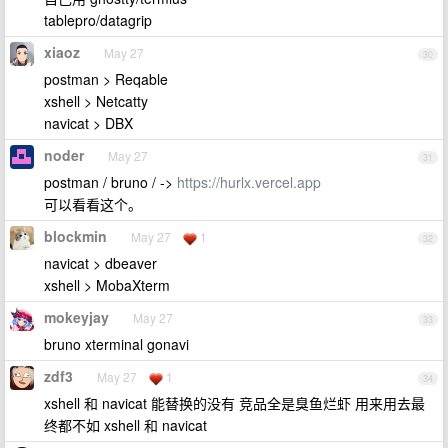
tablepro/datagrip
xiaoz
May 27
30
postman > Reqable
xshell > Netcatty
navicat > DBX
noder
May 27
31
postman / bruno / ->
https://hurlx.vercel.app
可以看看这个。
blockmin
May 27
1
32
navicat > dbeaver
xshell > MobaXterm
mokeyjay
May 27
33
bruno xterminal gonavi
zdf3
May 27
1
34
xshell 和 navicat 能替换的没有 竞品全是臭鱼烂虾 用来用去最
终都不如 xshell 和 navicat