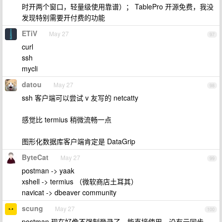
时开两个窗口，轻量级使用靠谱）； TablePro 开源免费，我没
发现特别需要开付费的功能
ETiV
May 27
97
curl
ssh
mycli
datou
May 27
98
ssh 客户端可以尝试 v 友写的 netcatty
感觉比 termius 稍微流畅一点
图形化数据库客户端肯定是 DataGrip
ByteCat
May 27
99
postman -> yaak
xshell -> termius （微软商店土耳其）
navicat -> dbeaver community
scung
May 27
100
postman 现在好像不强制登录了，能直接使用，没有云同步。