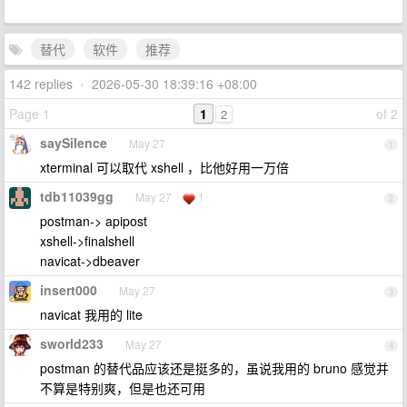
替代
软件
推荐
142 replies
•
2026-05-30 18:39:16 +08:00
Page 1
1
of 2
2
saySilence
May 27
1
xterminal 可以取代 xshell ，比他好用一万倍
tdb11039gg
May 27
1
2
postman-> apipost
xshell->finalshell
navicat->dbeaver
insert000
May 27
3
navicat 我用的 lite
sworld233
May 27
4
postman 的替代品应该还是挺多的，虽说我用的 bruno 感觉并
不算是特别爽，但是也还可用