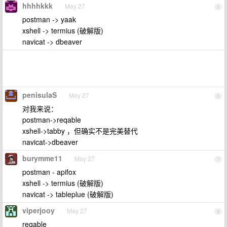
hhhhkkk
May 27
5
postman -> yaak
xshell -> termius (破解版)
navicat -> dbeaver
penisulaS
May 27
6
对我来说：
postman->reqable
xshell->tabby ，但确实不是完美替代
navicat->dbeaver
burymme11
May 27
7
postman - apifox
xshell -> termius (破解版)
navicat -> tableplue (破解版)
viperjooy
May 27
8
reqable