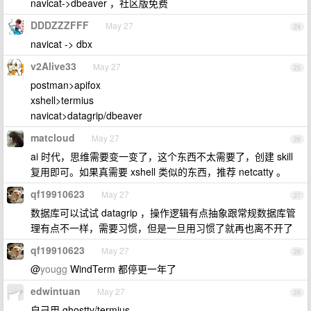
navicat->dbeaver ，社区版免费
DDDZZZFFF
May 27
24
navicat -> dbx
v2Alive33
May 27
25
postman>apifox
xshell>termius
navicat>datagrip/dbeaver
matcloud
May 27
26
ai 时代，思维需要变一变了，这个东西不太需要了，创建 skill
复用即可。如果真需要 xshell 类似的东西，推荐 netcatty 。
qf19910623
May 27
27
数据库可以试试 datagrip ，操作逻辑有点抽象跟常规数据库管
理有点不一样，需要习惯，但是一旦用习惯了就再也离不开了
qf19910623
May 27
28
@
yougg
WindTerm 都停更一年了
edwintuan
May 27
29
自己用 ghostty/termius