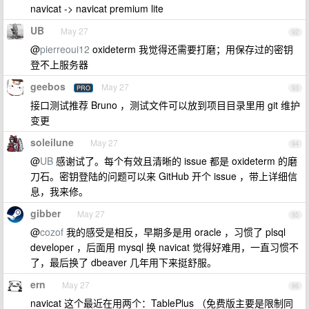
navicat -> navicat premium lite
UB
May 27
92
@
pierreoui12
oxideterm 我觉得还需要打磨；用保存过的密钥
登不上服务器
geebos
May 27
PRO
93
接口测试推荐 Bruno ，测试文件可以放到项目目录里用 git 维护
变更
soleilune
May 27
94
@
UB
感谢试了。每个有效且清晰的 issue 都是 oxideterm 的磨
刀石。密钥登陆的问题可以来 GitHub 开个 issue ，带上详细信
息，我来修。
gibber
May 27
95
@
cozof
我的感受是相反，早期多是用 oracle ，习惯了 plsql
developer ，后面用 mysql 换 navicat 觉得好难用，一直习惯不
了，最后换了 dbeaver 几年用下来挺舒服。
ern
May 27
96
navicat 这个最近在用两个：TablePlus （免费版主要是限制同