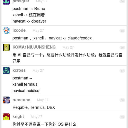
prosgtsr
May 27
64
postman -> Bruno
xshell -> 还在用着
navicat -> dbeaver
ixcode
May 27
65
postman 、xshell 、navicat -> claude/codex
KOMA1NIUJUNSHENG
May 27
66
用 AI 自己写一个，想要什么功能开发什么功能，我就自己写自
己用
kcross
May 27
67
postman --
xshell termius
navicat heidisql
runstone
May 27
68
Reqable, Termius, DBX
kright
May 27
69
你甚至不愿意说一下你的 OS 是什么