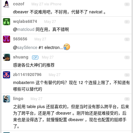
cozof
May 27 via iPhone
50
dbeaver 不说难用吧，不好用，代替不了 navicat 。
wqlabs6874
May 27
51
@
matcloud
同在用，真不错啊
565656
May 27
52
@
saySilence
#1 electron...
shuang
May 27
OP
53
感谢各位大神们的推荐
zb1141920796
May 27
54
mobaxterm 这个有替代的吗？现在 12 个连接上限了，不知道有
哪些可以替代的
lingo
May 27
55
之前用 table plus 还挺喜欢的，但是当时没有那么跨平台，后来
为了跨平台，还是用了 dbeaver 。刚开始还是挺难接受的，后
来也是没得选了，就慢慢配置 dbeaver ，现在也配置的挺顺手
了。