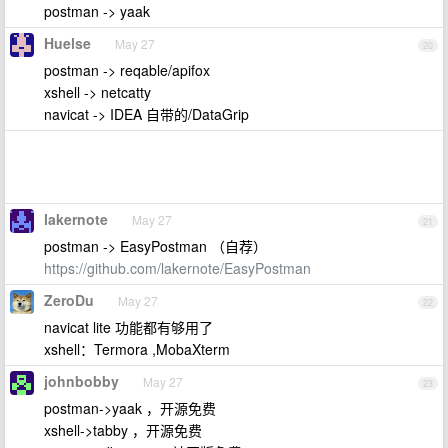
postman -> yaak
Huelse
May 27
20
postman -> reqable/apifox
xshell -> netcatty
navicat -> IDEA 自带的/DataGrip
lakernote
May 27
21
postman -> EasyPostman （自荐）
https://github.com/lakernote/EasyPostman
ZeroDu
May 27
22
navicat lite 功能都有够用了
xshell：Termora ,MobaXterm
johnbobby
May 27
23
postman->yaak ，开源免费
xshell->tabby ，开源免费