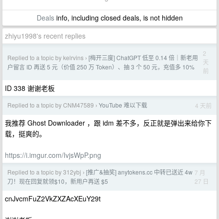
Deals
info, including closed deals, is not hidden
zhiyu1998's recent replies
2
Replied to a topic by kelrvins
[梅开三度] ChatGPT 低至 0.14 倍｜新老用
›
天
户留言 ID 再送 5 元（价值 250 万 Token）、抽 3 个 50 元，充值多 10%
前
ID 338 谢谢老板
Replied to a topic by CNM47589
YouTube 难以下载
4 天前
›
我推荐 Ghost Downloader ，跟 idm 差不多，反正就是弹出来给你下
载，挺爽的。
https://i.imgur.com/IvjsWpP.png
Replied to a topic by 312ybj
[推广&抽奖] anytokens.cc 中转已送近 4w
7 月
›
27 日
刀！现在回复就领$10，新用户再送 $5
cnJvcmFuZ2VkZXZAcXEuY29t