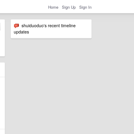
Home
Sign Up
Sign In
shuiduoduo's recent timeline
updates