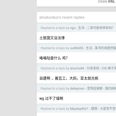
Deals
info,
shuiduoduo's recent replies
Replied to a topic by
ngu
生活
二审可能有转机吗？
›
›
土匪国又没法律
Replied to a topic by
xut09455
生活
某书约球居然
›
›
咯咯哒是什么 鸡？
Replied to a topic by
shuiniu66
分享发现
iOS 
›
›
自建啊 ，搬瓦工，大妈，亚太就光帆
Replied to a topic by
defaqman
宽带症候群
国内网
›
›
wg 过不了墙啊
Replied to a topic by
Mayday9421
随想
大家觉不觉
›
›