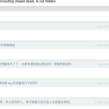
 including closed deals, is not hidden
1 day ag
能约到咯咯哒
1 day ag
梯子突然都用不了了，大家有遇到类似情况吗？求推荐稳定的~
1 day ag
络会把 wg 的流量进行干扰吗？
1 day ag
得，考公成功的人，各方面能力在社会上也是超水准的。
3 days ag