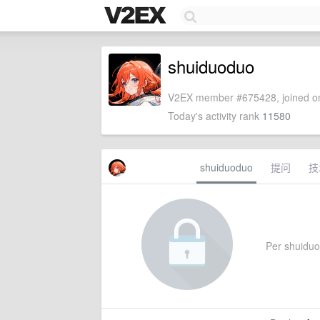
shuiduoduo
V2EX member #675428, joined on
Today's activity rank
11580
shuiduoduo
提问
技
Per shuiduod