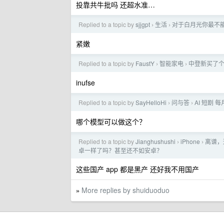
投靠共牛批吗 还超水准…
Replied to a topic by
sjjgpt
生活
对于白月光你最不
›
›
紧嫩
Replied to a topic by
FaustY
智能家电
中登新买了个
›
›
inufse
Replied to a topic by
SayHelloHi
问与答
AI 短剧 
›
›
哪个模型可以做这个？
Replied to a topic by
Jianghushushi
iPhone
离谱，
›
›
卓一样了吗？甚至还不如安卓？
这些国产 app 都是黑产 还好我不用国产
More replies by shuiduoduo
»