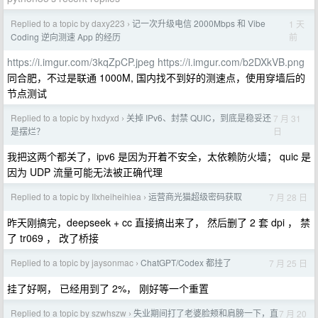
Replied to a topic by daxy223
记一次升级电信 2000Mbps 和 Vibe
1 天
›
前
Coding 逆向测速 App 的经历
https://i.imgur.com/3kqZpCP.jpeg
https://i.imgur.com/b2DXkVB.png
同合肥，不过是联通 1000M, 国内找不到好的测速点，使用穿墙后的
节点测试
Replied to a topic by hxdyxd
关掉 IPv6、封禁 QUIC，到底是稳妥还
7 月 31
›
日
是摆烂？
我把这两个都关了，ipv6 是因为开着不安全，太依赖防火墙； quic 是
因为 UDP 流量可能无法被正确代理
Replied to a topic by IIxheiheihiea
运营商光猫超级密码获取
7 月 28 日
›
昨天刚搞完，deepseek + cc 直接搞出来了， 然后删了 2 套 dpi ， 禁
了 tr069 ， 改了桥接
Replied to a topic by jaysonmac
ChatGPT/Codex 都挂了
7 月 25 日
›
挂了好啊， 已经用到了 2%， 刚好等一个重置
Replied to a topic by szwhszw
失业期间打了老婆脸颊和肩膀一下，直
7 月 20
›