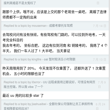
日
接判离婚是不是太冤枉了
跟那个上供，哦不对，应该是上交的那个老哥坐一桌吧， 离婚了连律
师费都不一定掏的出来
Replied to a topic by mouseman
成都考摩托车驾照
7 月 14 日
›
去驾校问问有没有快班，有些驾校有门路的，可以拉到外地考，一天
考完全科目的
我去年考的， 坐标合肥， 这边有拉到河南 和 铜陵考的， 我练了 4 个
半天， 我们一车人过了 1 大半吧， 当天拿证
Replied to a topic by kingfire
oai 暂时取消五小时限额
7 月 13 日
›
昨天周限用到了 20%， 今天发现不仅重置了， 还额外送了 1 次重置
机会， 五小时的限额也没了
Replied to a topic by i0error
UU 远程桌面用过都说好，可惜没有网页
7 月 9
›
日
版主控端，所以我 vibe 了一个
最近 uu 用的比较多 star 了
Replied to a topic by jiashuaibei
全额社保公司强制让员工承担所有
6 月 24
›
日
变相降薪如何应对？