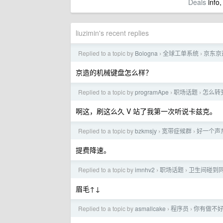
Deals
info,
liuzimin's recent replies
Replied to a topic by
Bologna
全球工单系统
京东京
›
›
京造的机械键盘怎么样？
Replied to a topic by
programApe
职场话题
怎么转
›
›
啊这，刷这么久 V 站了我第一次听说卡兹克。
Replied to a topic by
bzkmsjy
宽带症候群
好一个声东
›
›
提费降速。
Replied to a topic by
imnhv2
职场话题
卫生间碰到
›
›
眉毛↑↓
Replied to a topic by
asmallcake
程序员
你有做不
›
›