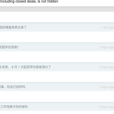
 including closed deals, is not hidden
造的硬盘体质太差了
1 day ag
变程序员思维？
2 days ag
击西， 8 月 1 日起宽带也偷偷涨价了
3 days ag
同事，你会打招呼吗
3 days ag
好工作怪梯子的时候吗
5 days ag