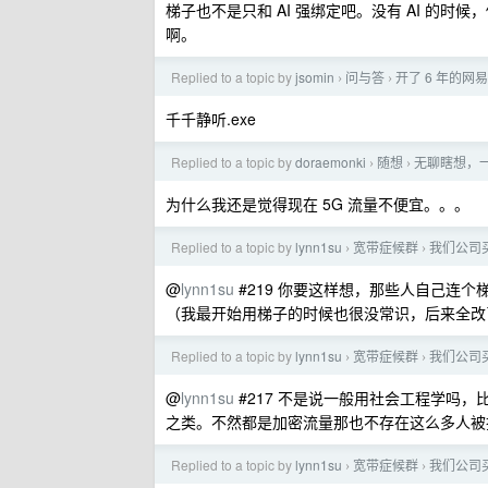
梯子也不是只和 AI 强绑定吧。没有 AI 的
啊。
Replied to a topic by
jsomin
问与答
开了 6 年的网
›
›
千千静听.exe
Replied to a topic by
doraemonki
随想
无聊瞎想，
›
›
为什么我还是觉得现在 5G 流量不便宜。。。
Replied to a topic by
lynn1su
宽带症候群
我们公司
›
›
@
lynn1su
#219 你要这样想，那些人自己连
（我最开始用梯子的时候也很没常识，后来全改
Replied to a topic by
lynn1su
宽带症候群
我们公司
›
›
@
lynn1su
#217 不是说一般用社会工程学吗
之类。不然都是加密流量那也不存在这么多人被
Replied to a topic by
lynn1su
宽带症候群
我们公司
›
›