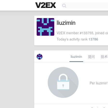
liuzimin
V2EX member #133755, joined on
Today's activity rank
13786
liuzimin
提问
技术
Per liuzimin'