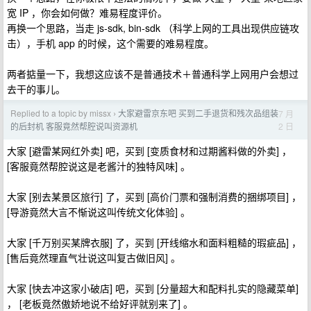
宽 IP ，你会如何做？难易程度评价。
再换一个思路，当走 js-sdk, bin-sdk （科学上网的工具出现供应链攻
击），手机 app 的时候，这个需要的难易程度。
两者掂量一下，我想这应该不是普通技术＋普通科学上网用户会想过
去干的事儿。
Replied to a topic by missx
大家避雷京东吧 买到二手退货和残次品组装
7 月
›
2 日
的后封机 客服竟然帮腔说叫资源机
大家 [避雷某网红外卖] 吧，买到 [变质食材和过期酱料做的外卖] ，
[客服竟然帮腔说这是老酱汁的独特风味] 。
大家 [别去某景区旅行] 了，买到 [高价门票和强制消费的捆绑项目] ，
[导游竟然大言不惭说这叫传统文化体验] 。
大家 [千万别买某牌衣服] 了，买到 [开线缩水和面料粗糙的瑕疵品] ，
[售后竟然理直气壮说这叫复古做旧风] 。
大家 [快去冲这家小破店] 吧，买到 [分量超大和配料扎实的隐藏菜单]
， [老板竟然傲娇地说不给好评就别来了] 。