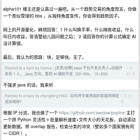
alpha101 楼主还是认真过一遍吧。从一个趋势交易的角度而言，你做
一个类似雪球的 bbs ，从独特角度宣传，你会得到趋势因子。
网上的开源量化，麻烦回答：1 什么叫换手率，什么隔夜收益，什么
叫日内收益，答清楚幼儿园问题之后； 2 请回答你的计算公式确定 AI
没计算错。
最后，我认为的思路：快，足够快。无了。
Replied to a topic by hlzhuo
[东莞/招聘] saas 平台开发负责人+后端开
7 月
›
20 日
发各 1 人， Java 方向，重视 AI 辅助开发（20~35k， 15~20k）
不强求 java 的话，我来听
Replied to a topic by chengfeng1992
如何将中美两国的家庭网络组
7 月 20
›
日
成局域网?
根据 IP 分流，我也做了一个
https://github.com/swoiow/poptrie
主打
一个拼 Python 灵活性＋批量解析速度+文件大小的天花板，自动滚动
更新数据。带 overlap 报告，检查分类的冲突（譬如多个国家拥有同
一 CIDR ）。