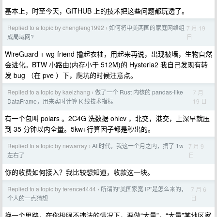
基本上，时至今天，GITHUB 上的技术把这些问题都玩透了。
Replied to a topic by chengfeng1992
如何将中美两国的家庭网络组
7 月 19
›
日
成局域网?
WireGuard + wg-friend 撸起衣袖，用起来再说，出现被墙，生物自然
会进化。BTW 小路由(内存小于 512M)的 Hysteria2 我自己发现有转
发 bug （在 pve ）下，爬坑的时候注意点。
Replied to a topic by kaelzhang
做了一个 Rust 内核的 pandas-like
7 月
›
19 日
DataFrame，用来实时计算 K 线技术指标
有一个包叫 polars 。2C4G 洗数据 ohlcv ，北交，港交，上深早就压
到 35 分钟以内全量。5kw+行算因子都是秒出的。
Replied to a topic by newarray
AI 时代，我这一个月之内，搞了 1w
7 月 9
›
日
左右了
你的收费如何接入？我比较想知道，收款这一块。
Replied to a topic by terence4444
所谓的“美国家宽 IP”是怎么来的，
7 月 6
›
日
个人的一点猜想
换一个思路，在你极限不违法的情况下，要做“大量”，“大量”某地区家