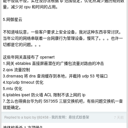
能不设就不设，实在没办法根据 ip 范围设定，优化点减少遍历规则数
量，减少对 cpu 和时间的占用。
5.网御星云
不知道啥玩意，一些客户要求上安全设备，我对这种东西非常讨厌。
当年公司的网络串联着一台网康行为管理设备，慢死了。。。也许一
切都是它的问题。。。
这些年网关直接布了 openwrt
1.网关 ebtables 直接屏蔽潜在的广播包流量对路由的冲击
2.qos 流量控制
3.dnsmasq 将 dns 查询缓存到本地，并截持 udp 53 号端口
4.tcp/udp timeout 优化
5.mtu 优化
6.iptables ipset 防火墙 ACL 限制不该上网的 ip
7.怎么也得搞台华为的 S5735S 三层交换机吧，有些问题交换机一查
就能确定。
Replied to a topic by lj92458
我的发明：悬挂式蚊香架
7 天前
›
液体蚊香杀 1 次顶很久