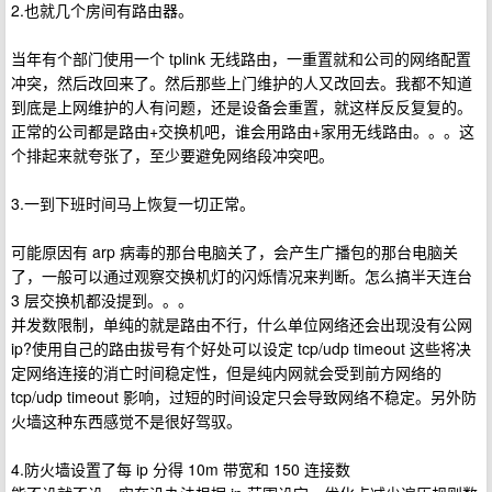
2.也就几个房间有路由器。
当年有个部门使用一个 tplink 无线路由，一重置就和公司的网络配置
冲突，然后改回来了。然后那些上门维护的人又改回去。我都不知道
到底是上网维护的人有问题，还是设备会重置，就这样反反复复的。
正常的公司都是路由+交换机吧，谁会用路由+家用无线路由。。。这
个排起来就夸张了，至少要避免网络段冲突吧。
3.一到下班时间马上恢复一切正常。
可能原因有 arp 病毒的那台电脑关了，会产生广播包的那台电脑关
了，一般可以通过观察交换机灯的闪烁情况来判断。怎么搞半天连台
3 层交换机都没提到。。。
并发数限制，单纯的就是路由不行，什么单位网络还会出现没有公网
ip?使用自己的路由拔号有个好处可以设定 tcp/udp timeout 这些将决
定网络连接的消亡时间稳定性，但是纯内网就会受到前方网络的
tcp/udp timeout 影响，过短的时间设定只会导致网络不稳定。另外防
火墙这种东西感觉不是很好驾驭。
4.防火墙设置了每 ip 分得 10m 带宽和 150 连接数