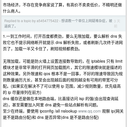
市场经济，不存在竞争商家说了算，有高价不卖卖低价，不精明还做
什么商人。
Replied to a topic by a5454775422
想请教一个单位上网疑难杂症，被
3 天
›
前
逼疯了。
1.一到工作时间，打开百度都费劲，要么无限加载，要么解析 dns 失
败它也不提示网络断开就提示 dns 解析失败，或者刷新几次终于进网
页了，加载一半又卡住了，刷短视频都费劲。
无限加载，可能是防火墙上设置连接数导致的，在 iptables 只有 limit
模块才是非常平滑的打开网页加载图片，其它的限速模块就是描述的
这种效果。另外限速和 qos 根本不是一回事，不好的限速导致因为规
则数量遍历亢长，甚至会出现越后面的规则越没有可用的带宽可分
配。(如果实在解决不了可以使用 ip 范围，减少规则数量，优先级高
的 ip 尽量排列在前方)
dns 缓存还是做在本地路由端，比直接访问 isp 的强(会出现查询延
迟)，甚至需要加入阿里 dns 避免一些站点解析有问题。
至少在终端，要使用 ipconfig /all nslookup
www.qq.com
观察 ip(网关
是不是路由分配)和 dns 是否异常(dns 是不是路由分配)