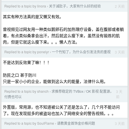
Replied to a topic by linora
关于减肚子，大家有什么好的经验
2 天前
›
其实有种方法真的是又懒又有效。
曾视频见过网友用一种类似鹅卵石的加热理疗设备，盖在腹部或者躺
着，有点类似桑拿会出汗，然后就这么瘦下来，虽然没有锻炼的肌
肉，但是它就这么瘦下来。。。懒人方法。
Replied to a topic by ponelyr
一个竹知了，为什么会引发法务的重视
3 天前
›
不是达到反效果了嘛！！！
防民之口 甚于防川
只是一家小小的企业，能做到这么大的能量，法律什么用。
Replied to a topic by shanch
求推荐稳定的 TVBox / OK 影视 配置源，
3 天
›
前
付费也可以
外置版，常用源，也不知道被公关了还是怎么了，几个月不能访问
了。现在发现挺多的被盗站也加入了网络安全的警告视频。。。
Replied to a topic by SoulFlame
请教黄金首饰金价格问题
3 天前
›