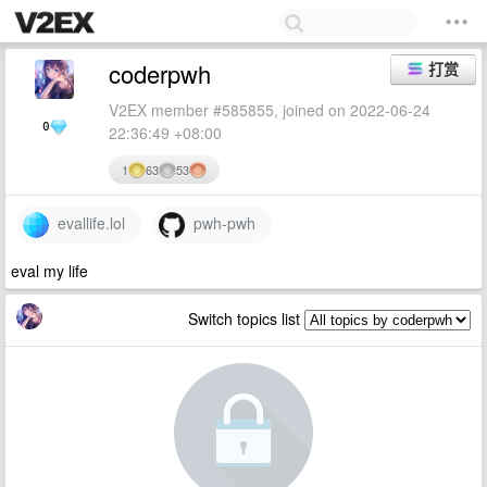
coderpwh
打赏
V2EX member #585855, joined on 2022-06-24
0
22:36:49 +08:00
1
63
53
evallife.lol
pwh-pwh
eval my life
Switch topics list