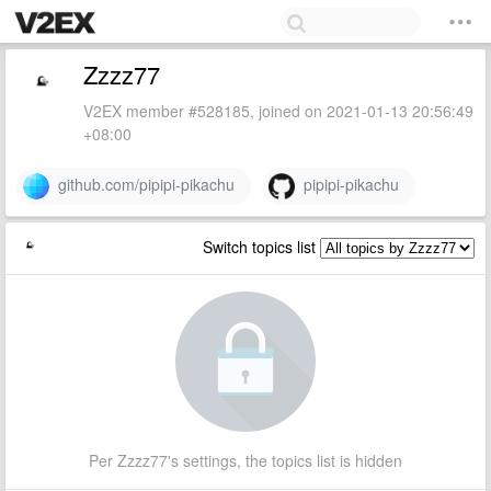
Zzzz77
V2EX member #528185, joined on 2021-01-13 20:56:49
+08:00
github.com/pipipi-pikachu
pipipi-pikachu
Switch topics list
Per Zzzz77's settings, the topics list is hidden