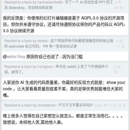
Replied to a topic by haohaosmile88
写了一个 AI 自动生成 PPT 的工
4 月
›
29 日
具 SlidesKey，欢迎体验和反馈
我的反馈是：你使用的幻灯片编辑器是基于 AGPL-3.0 协议的开源项
目，但你并未遵守协议，还请尽快遵照协议将你的产品代码以 AGPL-
3.0 协议继续开源
Replied to a topic by dodoa
这个项目所有代码都是我睡觉的时候让我
3 月
›
11 日
的 openclaw 自己写的， PR 有一些自动化记录
@
astro1boy
原因你自己也说了...因为没门槛
Replied to a topic by irvinglove
昨天在 reddit 上发了个开源插件介
2 月 1
›
日
绍，被骂了。
人家说你 AI 生成的代码质量差，你最好的反驳方式就是：show your
code ，让大家看看质量到底差不差，真的足够优秀就能堵住大家的
嘴。
Replied to a topic by chambered
千万千万不要买中间户
2025 年 11 月 18 日
›
楼上很多人觉得在自己家想怎么就怎么，都是正常生活而已。。。。
我想说，未经他人苦,莫劝他人善。