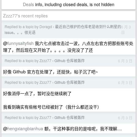
Deals
info, including closed deals, is not hidden
Zzzz77's recent replies
Replied to a topic by Doragd
最近自己维护的仓库老是收到什么刷星的
6 月 3
›
日
issue。。。很无语
@
funnysaltyfish
我六七点被攻击过一波，八点左右官方把那些账号处
理了，然后现在又开始了。。。。没完没了了还
Replied to a topic by Zzzz77
Github 仓库被轰炸
6 月 3 日
›
好像 Github 官方在处理了，还挺快，帖子沉了吧~
Replied to a topic by Zzzz77
Github 仓库被轰炸
6 月 3 日
›
好像消停一点了，暂时没在继续刷了
我看到确实有些帐号已经被封了（我什么都还没干）
Replied to a topic by Zzzz77
Github 仓库被轰炸
6 月 3 日
›
@
hengxiangbianhua
额，干这种事的目的是啥呢，我不理解....