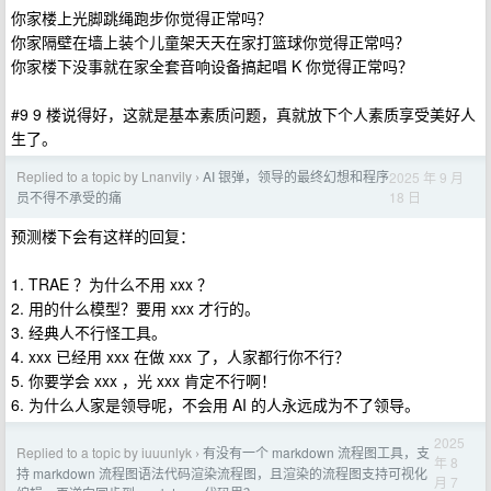
你家楼上光脚跳绳跑步你觉得正常吗？
你家隔壁在墙上装个儿童架天天在家打篮球你觉得正常吗？
你家楼下没事就在家全套音响设备搞起唱 K 你觉得正常吗？
#9 9 楼说得好，这就是基本素质问题，真就放下个人素质享受美好人
生了。
Replied to a topic by Lnanvily
AI 银弹，领导的最终幻想和程序
2025 年 9 月
›
18 日
员不得不承受的痛
预测楼下会有这样的回复：
1. TRAE ？为什么不用 xxx ？
2. 用的什么模型？要用 xxx 才行的。
3. 经典人不行怪工具。
4. xxx 已经用 xxx 在做 xxx 了，人家都行你不行？
5. 你要学会 xxx ，光 xxx 肯定不行啊！
6. 为什么人家是领导呢，不会用 AI 的人永远成为不了领导。
2025
Replied to a topic by iuuunlyk
有没有一个 markdown 流程图工具，支
›
年 8
持 markdown 流程图语法代码渲染流程图，且渲染的流程图支持可视化
月 7