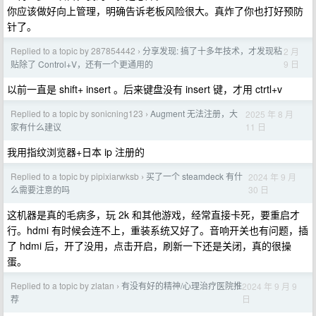
你应该做好向上管理，明确告诉老板风险很大。真炸了你也打好预防
针了。
Replied to a topic by 287854442
分享发现: 搞了十多年技术，才发现粘
2 月
›
9 日
贴除了 Control+V，还有一个更通用的
以前一直是 shift+ insert 。后来键盘没有 insert 键，才用 ctrtl+v
Replied to a topic by sonicning123
Augment 无法注册，大
2025 年 8 月
›
11 日
家有什么建议
我用指纹浏览器+日本 ip 注册的
Replied to a topic by pipixiarwksb
买了一个 steamdeck 有什
2024 年 9 月
›
30 日
么需要注意的吗
这机器是真的毛病多，玩 2k 和其他游戏，经常直接卡死，要重启才
行。hdmi 有时候会连不上，重装系统又好了。音响开关也有问题，插
了 hdmi 后，开了没用，点击开启，刷新一下还是关闭，真的很操
蛋。
Replied to a topic by zlatan
有没有好的精神/心理治疗医院推
2024 年 9 月 9
›
日
荐