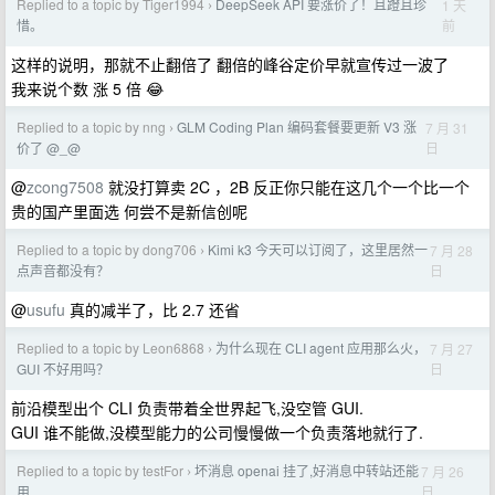
Replied to a topic by Tiger1994
DeepSeek API 要涨价了！且蹬且珍
1 天
›
前
惜。
这样的说明，那就不止翻倍了 翻倍的峰谷定价早就宣传过一波了
我来说个数 涨 5 倍 😂
Replied to a topic by nng
GLM Coding Plan 编码套餐要更新 V3 涨
7 月 31
›
日
价了 @_@
@
zcong7508
就没打算卖 2C ，2B 反正你只能在这几个一个比一个
贵的国产里面选 何尝不是新信创呢
Replied to a topic by dong706
Kimi k3 今天可以订阅了，这里居然一
7 月 28
›
日
点声音都没有？
@
usufu
真的减半了，比 2.7 还省
Replied to a topic by Leon6868
为什么现在 CLI agent 应用那么火，
7 月 27
›
日
GUI 不好用吗？
前沿模型出个 CLI 负责带着全世界起飞,没空管 GUI.
GUI 谁不能做,没模型能力的公司慢慢做一个负责落地就行了.
Replied to a topic by testFor
坏消息 openai 挂了,好消息中转站还能
7 月 26
›
日
用