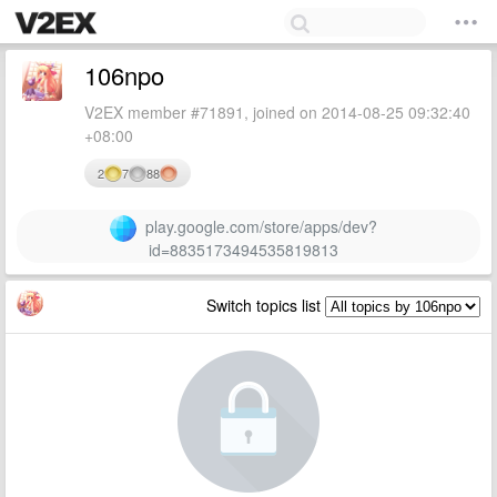
106npo
V2EX member #71891, joined on 2014-08-25 09:32:40
+08:00
2
7
88
play.google.com/store/apps/dev?
id=8835173494535819813
Switch topics list